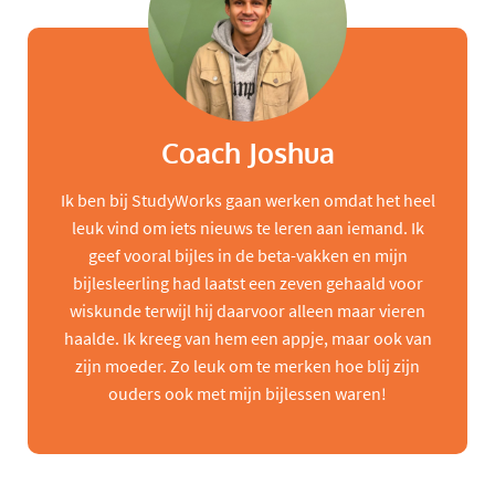
Coach Joshua
Ik ben bij StudyWorks gaan werken omdat het heel
leuk vind om iets nieuws te leren aan iemand. Ik
geef vooral bijles in de beta-vakken en mijn
bijlesleerling had laatst een zeven gehaald voor
wiskunde terwijl hij daarvoor alleen maar vieren
haalde. Ik kreeg van hem een appje, maar ook van
zijn moeder. Zo leuk om te merken hoe blij zijn
ouders ook met mijn bijlessen waren!