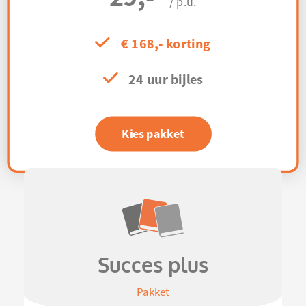
/ p.u.
€ 168,- korting
24 uur bijles
Kies pakket
Succes plus
Pakket