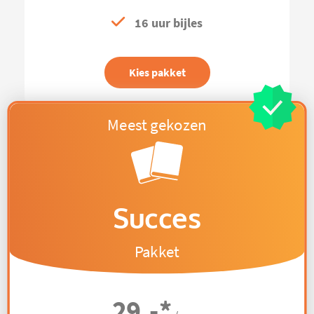
16 uur bijles
Kies pakket
Succes
Pakket
29,-
*