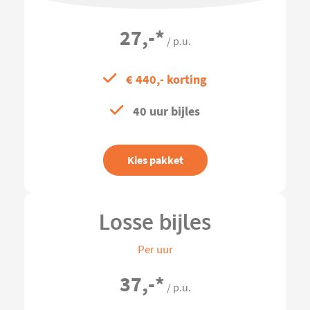
27,-
*
/ p.u.
€ 440,- korting
40 uur bijles
Kies pakket
Losse bijles
Per uur
37,-
*
/ p.u.