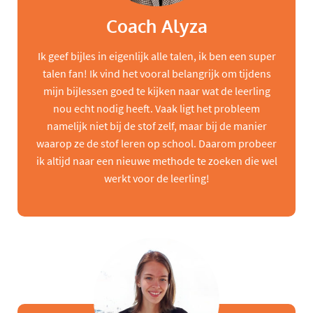
Coach Alyza
Ik geef bijles in eigenlijk alle talen, ik ben een super
talen fan! Ik vind het vooral belangrijk om tijdens
mijn bijlessen goed te kijken naar wat de leerling
nou echt nodig heeft. Vaak ligt het probleem
namelijk niet bij de stof zelf, maar bij de manier
waarop ze de stof leren op school. Daarom probeer
ik altijd naar een nieuwe methode te zoeken die wel
werkt voor de leerling!