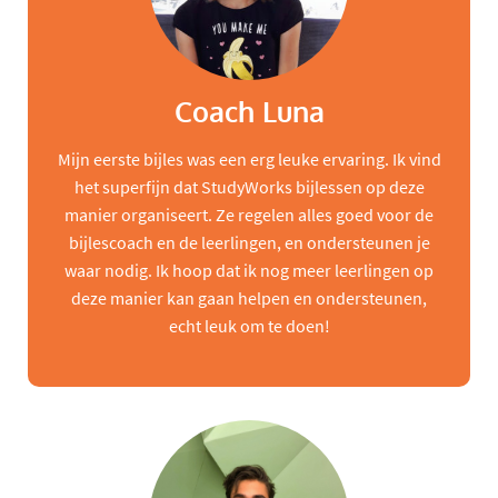
Coach Luna
Mijn eerste bijles was een erg leuke ervaring. Ik vind
het superfijn dat StudyWorks bijlessen op deze
manier organiseert. Ze regelen alles goed voor de
bijlescoach en de leerlingen, en ondersteunen je
waar nodig. Ik hoop dat ik nog meer leerlingen op
deze manier kan gaan helpen en ondersteunen,
echt leuk om te doen!