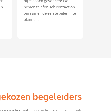
en
bijlescoach gevonden! We
an
nemen telefonisch contact op
om samen de eerste bijles in te
plannen.
gekozen begeleiders
haar coaches niet alleen op hun kennis, maar ook