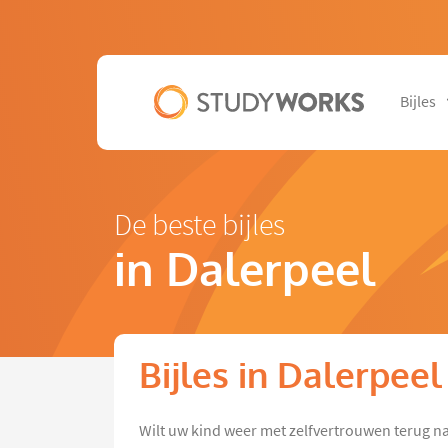
Bijles
De beste bijles
in Dalerpeel
Bijles in Dalerpeel
Wilt uw kind weer met zelfvertrouwen terug na