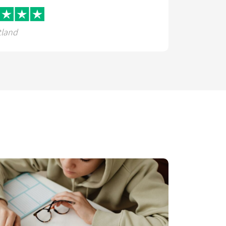
tland