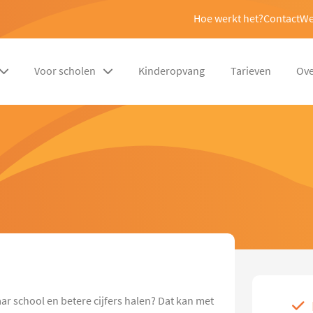
Hoe werkt het?
Contact
We
Voor scholen
Kinderopvang
Tarieven
Ove
ar school en betere cijfers halen? Dat kan met