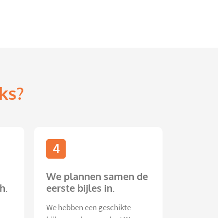
ks?
4
We plannen samen de
h.
eerste bijles in.
We hebben een geschikte