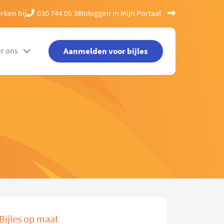
rken bij
030 744 05 38
Inloggen in Mijn Portaal
Aanmelden voor bijles
r ons
Bijles op maat