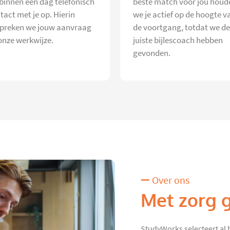
 binnen één dag telefonisch
beste match voor jou houd
tact met je op. Hierin
we je actief op de hoogte v
preken we jouw aanvraag
de voortgang, totdat we de
onze werkwijze.
juiste bijlescoach hebben
gevonden.
Over ons
Met zorg 
StudyWorks selecteert al 