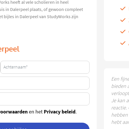
rks heeft al vele scholieren in heel
uis in Dalerpeel plaats, of gewoon compleet
et bijles in Dalerpeel van StudyWorks zijn
erpeel
Een fijn
bieden 
verloop
Je kan a
reactie.
voorwaarden
Privacy beleid
en het
.
hebben k
hebt aa