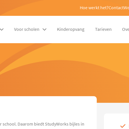
Hoe werkt het?
Contact
We
Voor scholen
Kinderopvang
Tarieven
Ove
or school. Daarom biedt StudyWorks bijles in