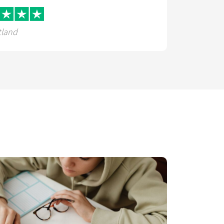
tland