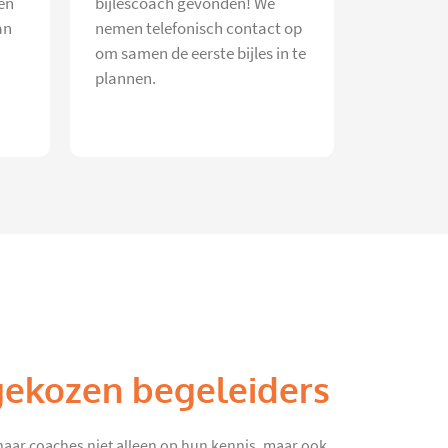
en
bijlescoach gevonden! We
an
nemen telefonisch contact op
om samen de eerste bijles in te
plannen.
gekozen begeleiders
haar coaches niet alleen op hun kennis, maar ook