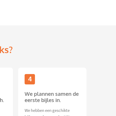
ks?
4
We plannen samen de
h.
eerste bijles in.
We hebben een geschikte