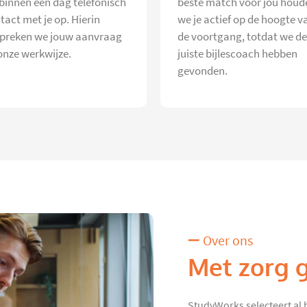
 binnen één dag telefonisch
beste match voor jou houd
tact met je op. Hierin
we je actief op de hoogte v
preken we jouw aanvraag
de voortgang, totdat we de
onze werkwijze.
juiste bijlescoach hebben
gevonden.
Over ons
Met zorg 
StudyWorks selecteert al 