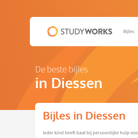
Bijles
De beste bijles
in Diessen
Bijles in Diessen
Ieder kind heeft baat bij persoonlijke hulp vo