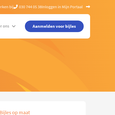
rken bij
030 744 05 38
Inloggen in Mijn Portaal
Aanmelden voor bijles
r ons
Bijles op maat