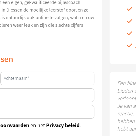
n een eigen, gekwalificeerde bijlescoach
in Diessen de moeilijke leerstof door, en zo
 is natuurlijk ook online te volgen, wat u en uw
eren weer leuk en zijn die slechte cijfers
ssen
Een fijn
bieden 
verloop
Je kan a
reactie.
hebben k
voorwaarden
Privacy beleid
en het
.
hebt aa