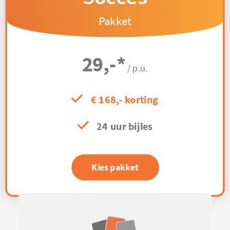
Pakket
29,-
*
/ p.u.
€ 168,- korting
24 uur bijles
Kies pakket