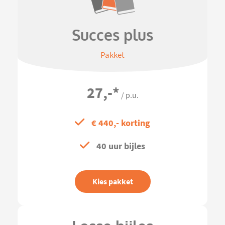
Succes plus
Pakket
27,-
*
/ p.u.
€ 440,- korting
40 uur bijles
Kies pakket