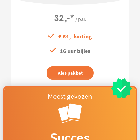
32,-
*
/ p.u.
€ 64,- korting
16 uur bijles
Kies pakket
Succes