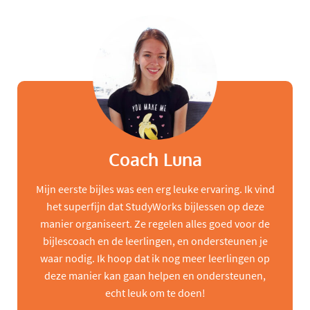
Coach Luna
Mijn eerste bijles was een erg leuke ervaring. Ik vind
het superfijn dat StudyWorks bijlessen op deze
manier organiseert. Ze regelen alles goed voor de
bijlescoach en de leerlingen, en ondersteunen je
waar nodig. Ik hoop dat ik nog meer leerlingen op
deze manier kan gaan helpen en ondersteunen,
echt leuk om te doen!