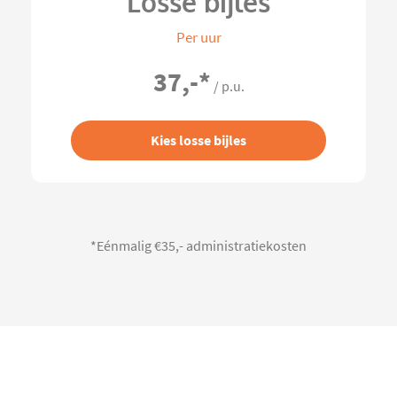
Losse bijles
Per uur
37,-
*
/ p.u.
Kies losse bijles
*Eénmalig €35,- administratiekosten