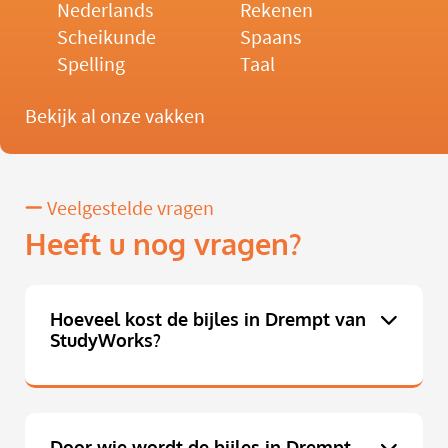
Nederlands
Rekenen
Scheikunde
Spaans
Spelling
Taal
Bekijk al onze vakken
Veelgestelde vragen
Heeft u nog vragen?
Hoeveel kost de bijles in Drempt van
StudyWorks?
Door wie wordt de bijles in Drempt