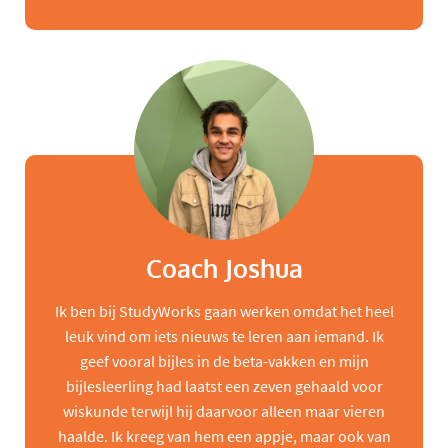
Coach Joshua
Ik ben bij StudyWorks gaan werken omdat het heel
leuk vind om iets nieuws te leren aan iemand. Ik
geef vooral bijles in de beta-vakken en mijn
bijlesleerling had laatst een zeven gehaald voor
wiskunde terwijl hij daarvoor alleen maar vieren
haalde. Ik kreeg van hem een appje, maar ook van