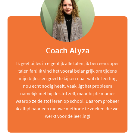
Coach Alyza
Ik geef bijles in eigenlijk alle talen, ik ben een super
talen fan! Ik vind het vooral belangrijk om tijdens
mijn bijlessen goed te kijken naar wat de leerling
nou echt nodig heeft. Vaak ligt het probleem
namelijk niet bij de stof zelf, maar bij de manier
waarop ze de stof leren op school. Daarom probeer
ik altijd naar een nieuwe methode te zoeken die wel
werkt voor de leerling!