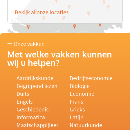
Bekijk al onze locaties
Onze vakken
Met welke vakken kunnen
wij u helpen?
Aardrijkskunde
Bedrijfseconomie
Begrijpend lezen
Biologie
Duits
Economie
Engels
Frans
Geschiedenis
Grieks
Informatica
Latijn
Maatschappijleer
Natuurkunde