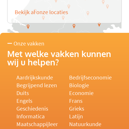
Bekijk al onze locaties
Onze vakken
Met welke vakken kunnen
wij u helpen?
Aardrijkskunde
Bedrijfseconomie
Begrijpend lezen
Biologie
Duits
Economie
Engels
Frans
Geschiedenis
Grieks
Informatica
Latijn
Maatschappijleer
Natuurkunde