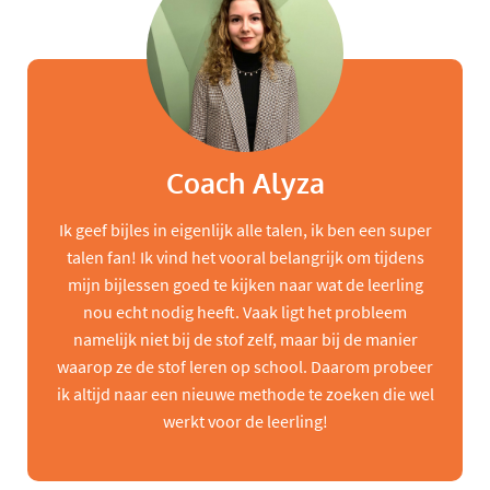
Coach Alyza
Ik geef bijles in eigenlijk alle talen, ik ben een super
talen fan! Ik vind het vooral belangrijk om tijdens
mijn bijlessen goed te kijken naar wat de leerling
nou echt nodig heeft. Vaak ligt het probleem
namelijk niet bij de stof zelf, maar bij de manier
waarop ze de stof leren op school. Daarom probeer
ik altijd naar een nieuwe methode te zoeken die wel
werkt voor de leerling!