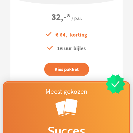
32,-
*
/ p.u.
€ 64,- korting
16 uur bijles
Kies pakket
Succes