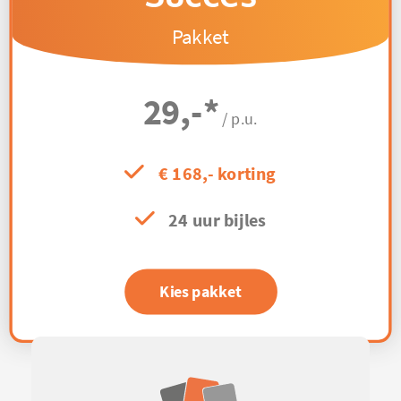
Pakket
29,-
*
/ p.u.
€ 168,- korting
24 uur bijles
Kies pakket