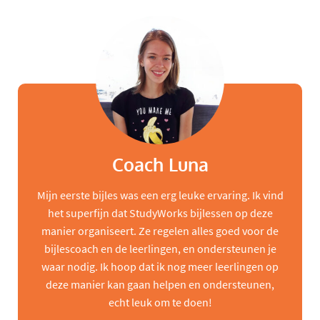
Coach Luna
Mijn eerste bijles was een erg leuke ervaring. Ik vind
het superfijn dat StudyWorks bijlessen op deze
manier organiseert. Ze regelen alles goed voor de
bijlescoach en de leerlingen, en ondersteunen je
waar nodig. Ik hoop dat ik nog meer leerlingen op
deze manier kan gaan helpen en ondersteunen,
echt leuk om te doen!