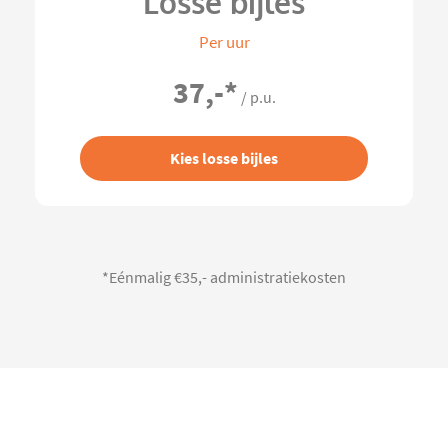
Losse bijles
Per uur
37,-
*
/ p.u.
Kies losse bijles
*Eénmalig €35,- administratiekosten