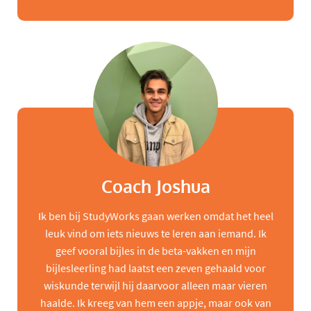
Coach Joshua
Ik ben bij StudyWorks gaan werken omdat het heel
leuk vind om iets nieuws te leren aan iemand. Ik
geef vooral bijles in de beta-vakken en mijn
bijlesleerling had laatst een zeven gehaald voor
wiskunde terwijl hij daarvoor alleen maar vieren
haalde. Ik kreeg van hem een appje, maar ook van