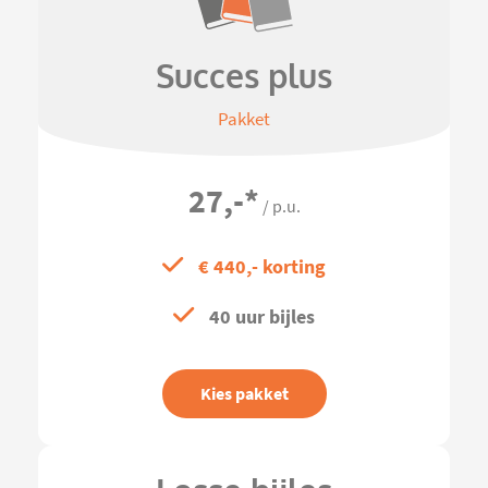
Succes plus
Pakket
27,-
*
/ p.u.
€ 440,- korting
40 uur bijles
Kies pakket