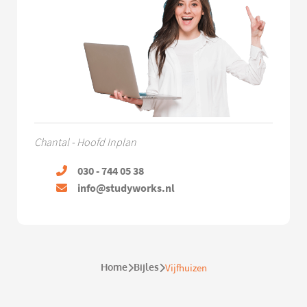
Chantal - Hoofd Inplan
030 - 744 05 38
info@studyworks.nl
Home
Bijles
Vijfhuizen