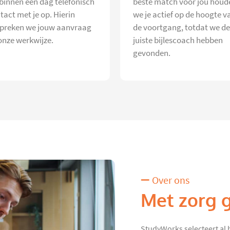
 binnen één dag telefonisch
beste match voor jou houd
tact met je op. Hierin
we je actief op de hoogte v
preken we jouw aanvraag
de voortgang, totdat we de
onze werkwijze.
juiste bijlescoach hebben
gevonden.
Over ons
Met zorg 
StudyWorks selecteert al 