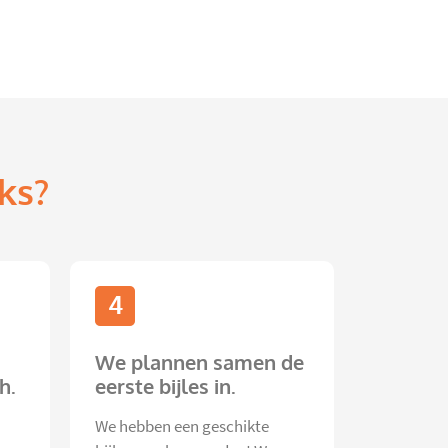
ks?
4
We plannen samen de
h.
eerste bijles in.
We hebben een geschikte