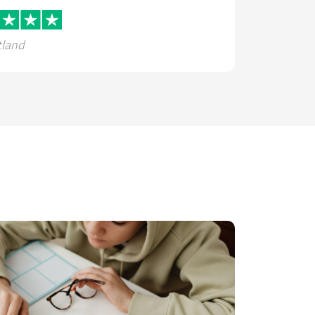
tland