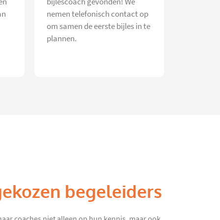
en
bijlescoach gevonden! We
an
nemen telefonisch contact op
om samen de eerste bijles in te
plannen.
gekozen begeleiders
haar coaches niet alleen op hun kennis, maar ook