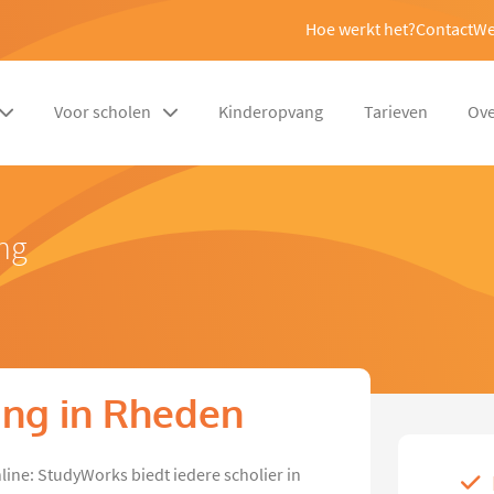
Hoe werkt het?
Contact
We
Voor scholen
Kinderopvang
Tarieven
Ove
ng
ing in Rheden
line: StudyWorks biedt iedere scholier in