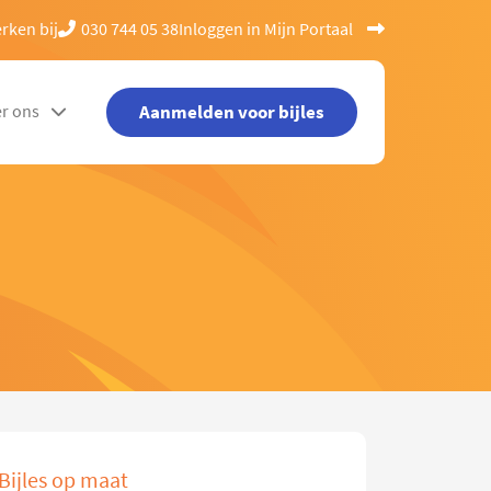
rken bij
030 744 05 38
Inloggen in Mijn Portaal
Aanmelden voor bijles
r ons
Bijles op maat