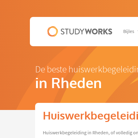
Bijles
De beste huiswerkbegeleidi
in Rheden
Huiswerkbegeleid
Huiswerkbegeleiding in Rheden, of volledig on