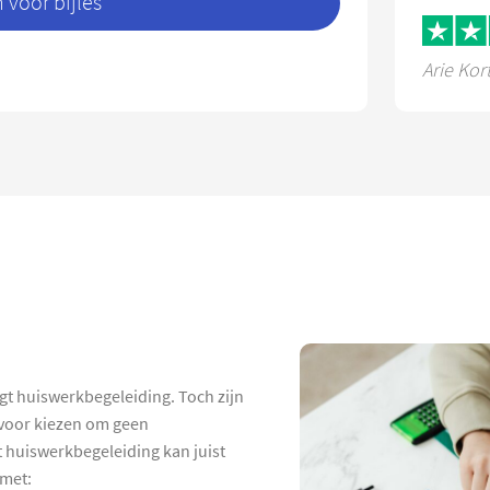
voor bijles
Arie Kor
jgt huiswerkbegeleiding. Toch zijn
rvoor kiezen om geen
 huiswerkbegeleiding kan juist
 met: