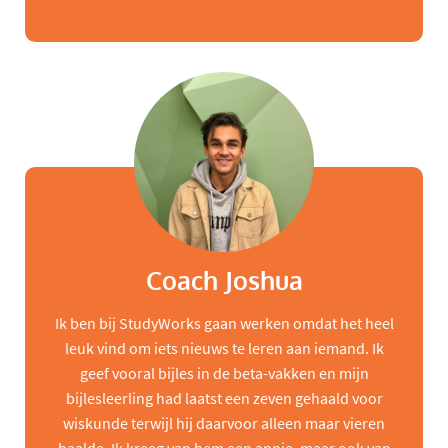
Coach Joshua
Ik ben bij StudyWorks gaan werken omdat het heel
leuk vind om iets nieuws te leren aan iemand. Ik
geef vooral bijles in de beta-vakken en mijn
bijlesleerling had laatst een zeven gehaald voor
wiskunde terwijl hij daarvoor alleen maar vieren