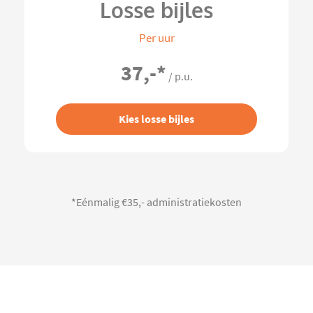
Losse bijles
Per uur
37,-
*
/ p.u.
Kies losse bijles
*Eénmalig €35,- administratiekosten