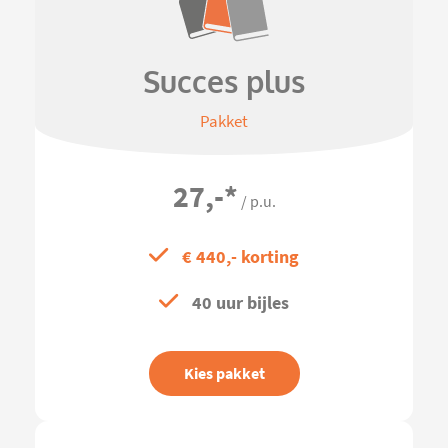
Succes plus
Pakket
27,-
*
/ p.u.
€ 440,- korting
40 uur bijles
Kies pakket