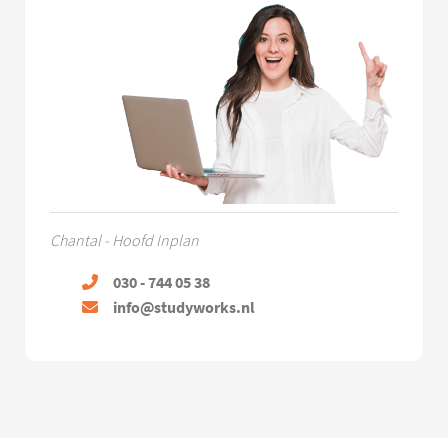
Chantal - Hoofd Inplan
030 - 744 05 38
info@studyworks.nl