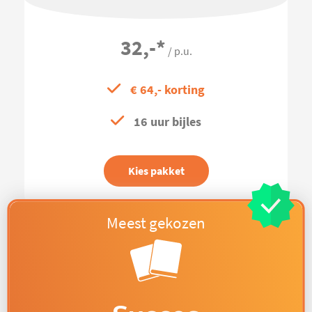
32,-
*
/ p.u.
€ 64,- korting
16 uur bijles
Kies pakket