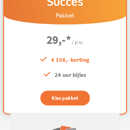
Succes
Pakket
29,-
*
/ p.u.
€ 168,- korting
24 uur bijles
Kies pakket