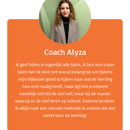
Coach Alyza
Ik geef bijles in eigenlijk alle talen, ik ben een super
talen fan! Ik vind het vooral belangrijk om tijdens
mijn bijlessen goed te kijken naar wat de leerling
nou echt nodig heeft. Vaak ligt het probleem
namelijk niet bij de stof zelf, maar bij de manier
waarop ze de stof leren op school. Daarom probeer
ik altijd naar een nieuwe methode te zoeken die wel
werkt voor de leerling!