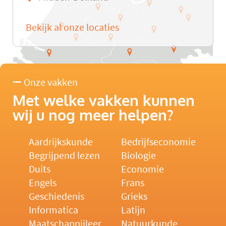
Bekijk al onze locaties
Onze vakken
Met welke vakken kunnen
wij u nog meer helpen?
Aardrijkskunde
Bedrijfseconomie
Begrijpend lezen
Biologie
Duits
Economie
Engels
Frans
Geschiedenis
Grieks
Informatica
Latijn
Maatschappijleer
Natuurkunde