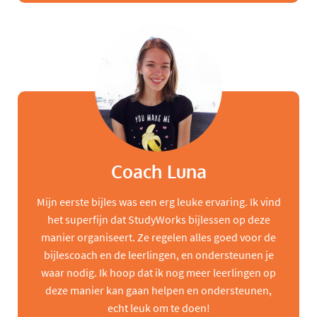
Coach Luna
Mijn eerste bijles was een erg leuke ervaring. Ik vind
het superfijn dat StudyWorks bijlessen op deze
manier organiseert. Ze regelen alles goed voor de
bijlescoach en de leerlingen, en ondersteunen je
waar nodig. Ik hoop dat ik nog meer leerlingen op
deze manier kan gaan helpen en ondersteunen,
echt leuk om te doen!