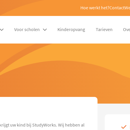
Hoe werkt het?
Contact
We
Voor scholen
Kinderopvang
Tarieven
Ove
 krijgt uw kind bij StudyWorks. Wij hebben al