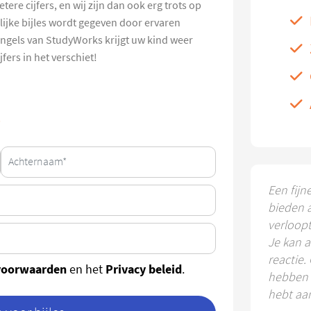
tere cijfers, en wij zijn dan ook erg trots op
ijke bijles wordt gegeven door ervaren
s Engels van StudyWorks krijgt uw kind weer
fers in het verschiet!
s
Een fijn
bieden 
verloop
Je kan a
reactie.
voorwaarden
Privacy beleid
en het
.
hebben k
hebt aa