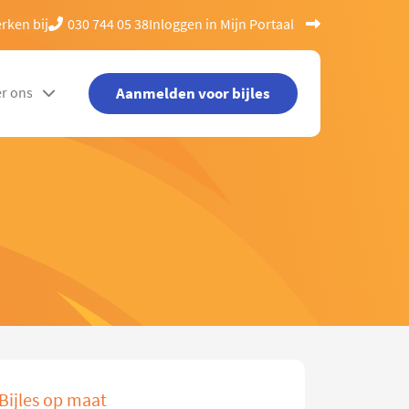
rken bij
030 744 05 38
Inloggen in Mijn Portaal
Aanmelden voor bijles
r ons
Bijles op maat