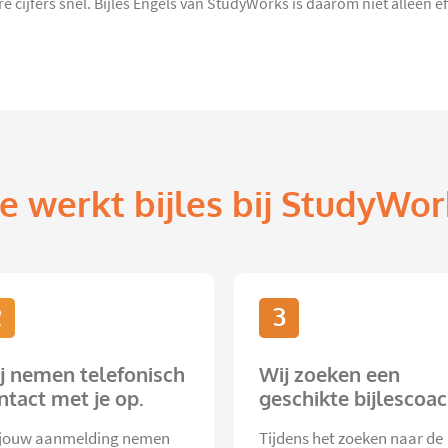
re cijfers snel. Bijles Engels van StudyWorks is daarom niet alleen ef
e werkt bijles bij StudyWor
2
3
j nemen telefonisch
Wij zoeken een
ntact met je op.
geschikte bijlescoac
jouw aanmelding nemen
Tijdens het zoeken naar de