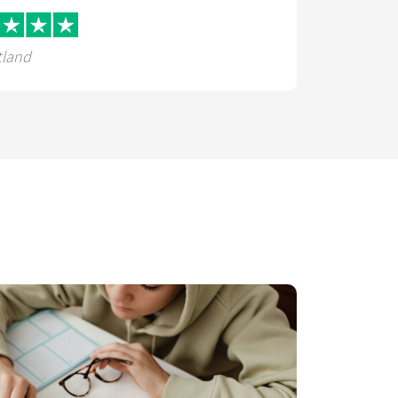
tland