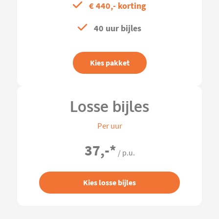
€ 440,- korting
40 uur bijles
Kies pakket
Losse bijles
Per uur
37,-
*
/ p.u.
Kies losse bijles