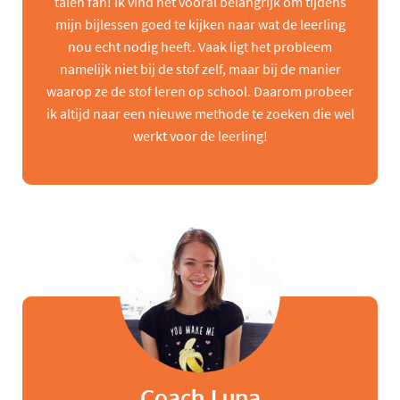
talen fan! Ik vind het vooral belangrijk om tijdens
mijn bijlessen goed te kijken naar wat de leerling
nou echt nodig heeft. Vaak ligt het probleem
namelijk niet bij de stof zelf, maar bij de manier
waarop ze de stof leren op school. Daarom probeer
ik altijd naar een nieuwe methode te zoeken die wel
werkt voor de leerling!
Coach Luna