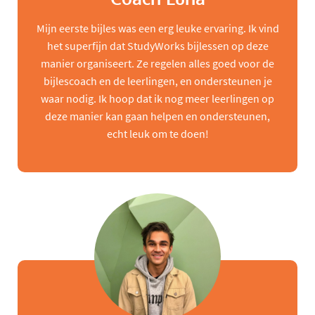
Mijn eerste bijles was een erg leuke ervaring. Ik vind
het superfijn dat StudyWorks bijlessen op deze
manier organiseert. Ze regelen alles goed voor de
bijlescoach en de leerlingen, en ondersteunen je
waar nodig. Ik hoop dat ik nog meer leerlingen op
deze manier kan gaan helpen en ondersteunen,
echt leuk om te doen!