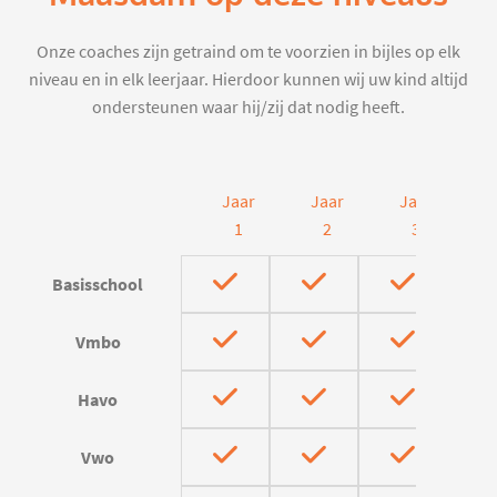
Onze coaches zijn getraind om te voorzien in bijles op elk
niveau en in elk leerjaar. Hierdoor kunnen wij uw kind altijd
ondersteunen waar hij/zij dat nodig heeft.
Jaar
Jaar
Jaar
J
1
2
3
Basisschool
Vmbo
Havo
Vwo