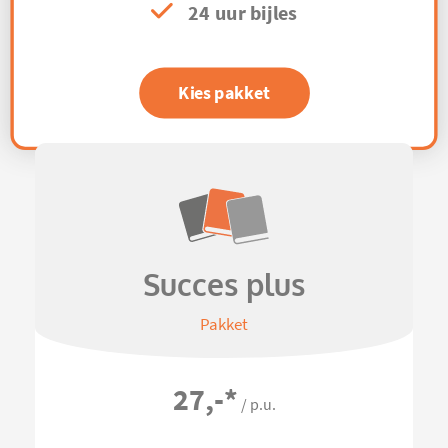
24 uur bijles
Kies pakket
Succes plus
Pakket
27,-
*
/ p.u.