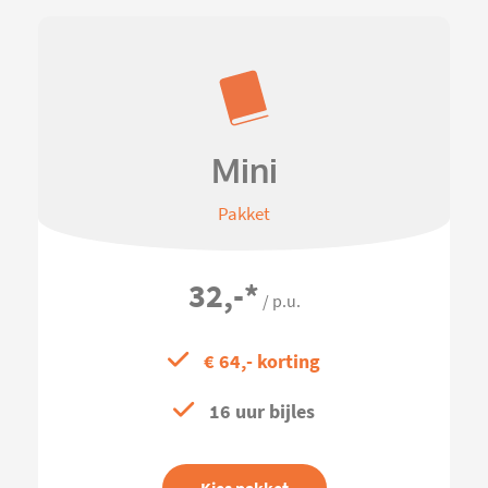
Mini
Pakket
32,-
*
/ p.u.
€ 64,- korting
16 uur bijles