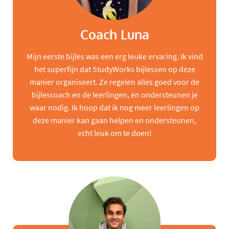
Coach Luna
Mijn eerste bijles was een erg leuke ervaring. Ik vind
het superfijn dat StudyWorks bijlessen op deze
manier organiseert. Ze regelen alles goed voor de
bijlescoach en de leerlingen, en ondersteunen je
waar nodig. Ik hoop dat ik nog meer leerlingen op
deze manier kan gaan helpen en ondersteunen,
echt leuk om te doen!