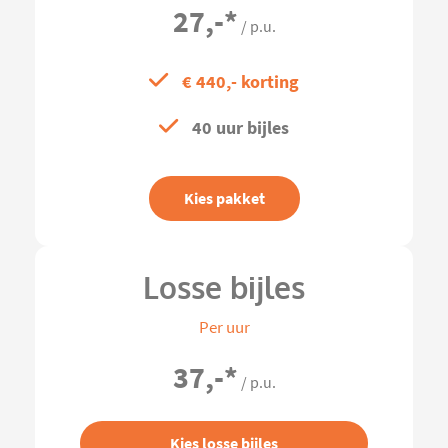
27,-
*
/ p.u.
€ 440,- korting
40 uur bijles
Kies pakket
Losse bijles
Per uur
37,-
*
/ p.u.
Kies losse bijles