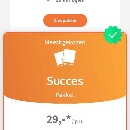
16 uur bijles
Kies pakket
Succes
Pakket
29,-
*
/ p.u.