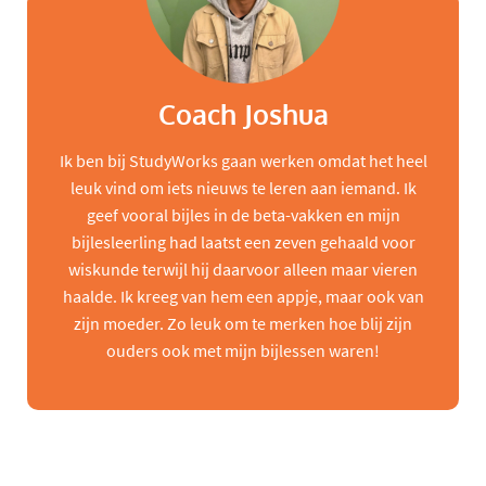
Coach Joshua
Ik ben bij StudyWorks gaan werken omdat het heel
leuk vind om iets nieuws te leren aan iemand. Ik
geef vooral bijles in de beta-vakken en mijn
bijlesleerling had laatst een zeven gehaald voor
wiskunde terwijl hij daarvoor alleen maar vieren
haalde. Ik kreeg van hem een appje, maar ook van
zijn moeder. Zo leuk om te merken hoe blij zijn
ouders ook met mijn bijlessen waren!