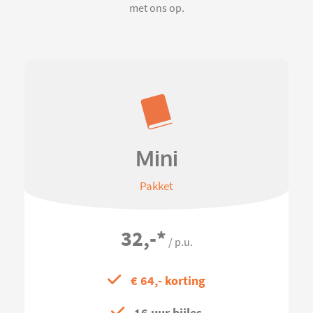
met ons op.
Mini
Pakket
32,-
*
/ p.u.
€ 64,- korting