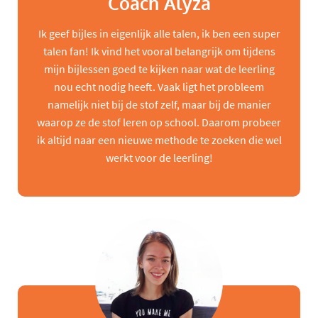
Coach Alyza
Ik geef bijles in eigenlijk alle talen, ik ben een super
talen fan! Ik vind het vooral belangrijk om tijdens
mijn bijlessen goed te kijken naar wat de leerling
nou echt nodig heeft. Vaak ligt het probleem
namelijk niet bij de stof zelf, maar bij de manier
waarop ze de stof leren op school. Daarom probeer
ik altijd naar een nieuwe methode te zoeken die wel
werkt voor de leerling!