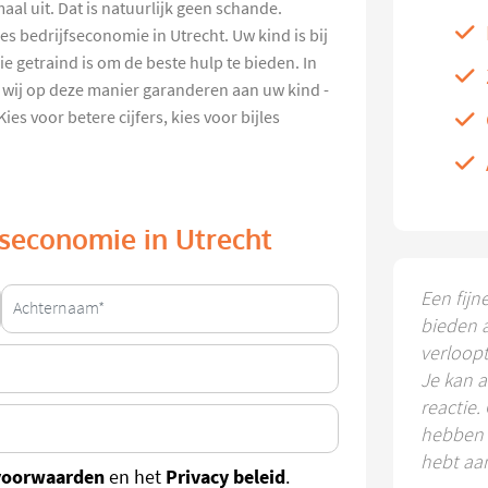
aal uit. Dat is natuurlijk geen schande.
s bedrijfseconomie in Utrecht. Uw kind is bij
e getraind is om de beste hulp te bieden. In
 wij op deze manier garanderen aan uw kind -
es voor betere cijfers, kies voor bijles
jfseconomie in Utrecht
Een fijn
bieden 
verloop
Je kan a
reactie.
hebben k
hebt aa
voorwaarden
Privacy beleid
en het
.