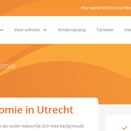
Hoe werkt het?
Contact
We
Voor scholen
Kinderopvang
Tarieven
Ove
nomie
nomie in Utrecht
u als ouder natuurlijk zich mee bezig houdt.