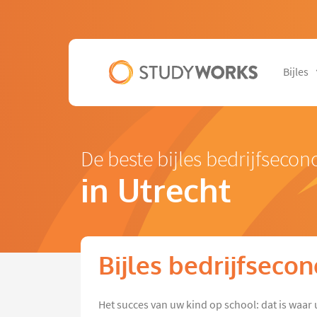
Bijles
De beste bijles bedrijfseco
in Utrecht
Bijles bedrijfseco
Het succes van uw kind op school: dat is waar 