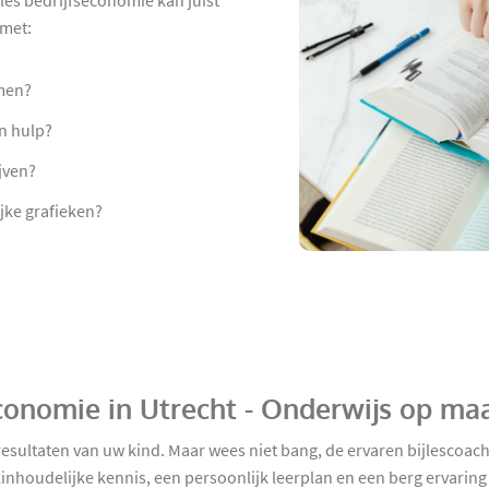
les bedrijfseconomie kan juist
 met:
men?
n hulp?
jven?
jke grafieken?
economie in Utrecht - Onderwijs op ma
resultaten van uw kind. Maar wees niet bang, de ervaren bijlescoac
kinhoudelijke kennis, een persoonlijk leerplan en een berg ervari