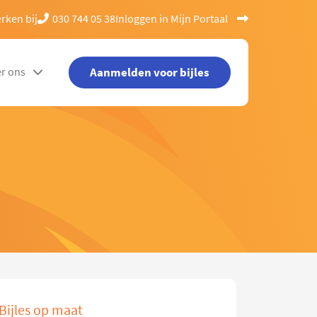
rken bij
030 744 05 38
Inloggen in Mijn Portaal
Aanmelden voor bijles
r ons
Bijles op maat