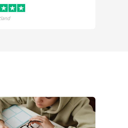
tland