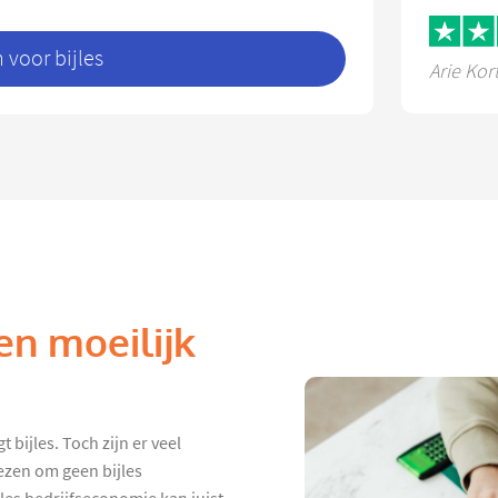
voor bijles
Arie Kor
en moeilijk
 bijles. Toch zijn er veel
ezen om geen bijles