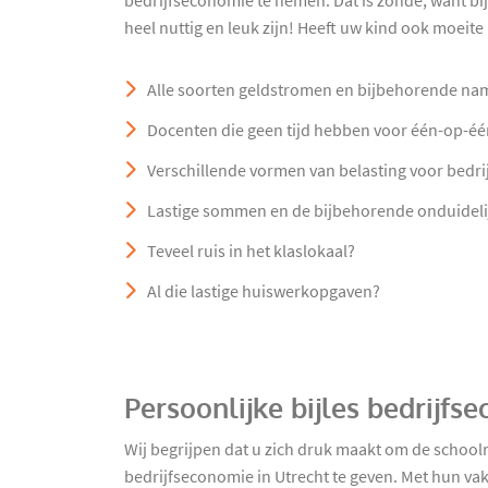
bedrijfseconomie te nemen. Dat is zonde, want bij
heel nuttig en leuk zijn! Heeft uw kind ook moeite
Alle soorten geldstromen en bijbehorende na
Docenten die geen tijd hebben voor één-op-éé
Verschillende vormen van belasting voor bedri
Lastige sommen en de bijbehorende onduideli
Teveel ruis in het klaslokaal?
Al die lastige huiswerkopgaven?
Persoonlijke bijles bedrijfs
Wij begrijpen dat u zich druk maakt om de school
bedrijfseconomie in Utrecht te geven. Met hun va