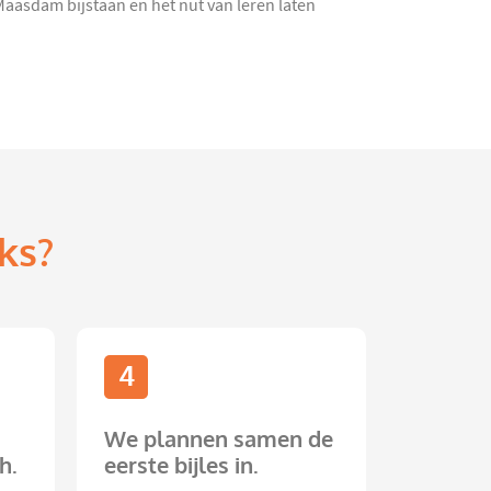
 Maasdam bijstaan en het nut van leren laten
ks?
4
We plannen samen de
h.
eerste bijles in.