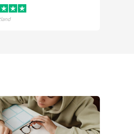
tland