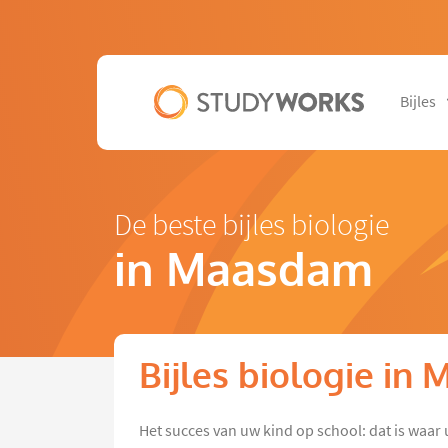
Bijles
De beste bijles biologie
in Maasdam
Bijles biologie in
Het succes van uw kind op school: dat is waar 