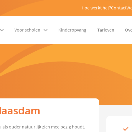
Hoe werkt het?
Contact
We
Voor scholen
Kinderopvang
Tarieven
Ove
 Maasdam
u als ouder natuurlijk zich mee bezig houdt.