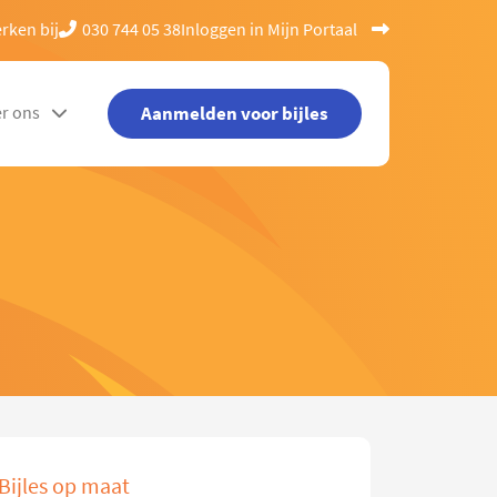
rken bij
030 744 05 38
Inloggen in Mijn Portaal
Aanmelden voor bijles
r ons
Bijles op maat