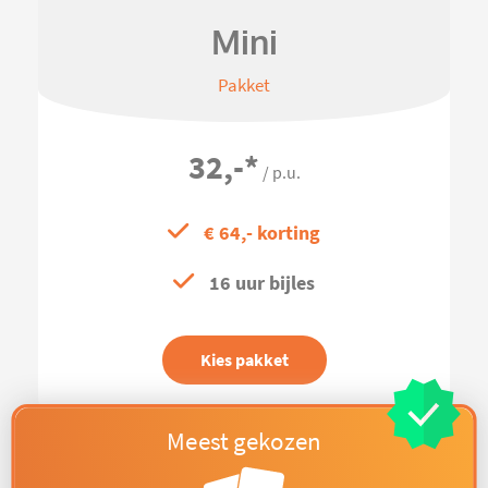
Mini
Pakket
32,-
*
/ p.u.
€ 64,- korting
16 uur bijles
Kies pakket