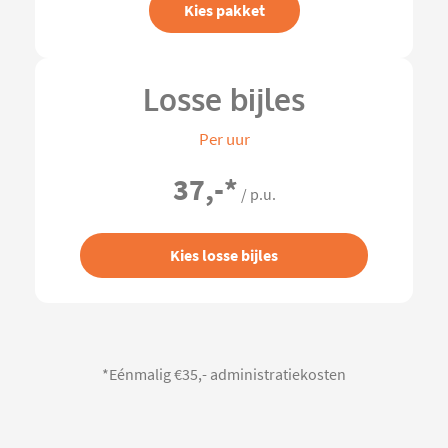
Kies pakket
Losse bijles
Per uur
37,-
*
/ p.u.
Kies losse bijles
*Eénmalig €35,- administratiekosten