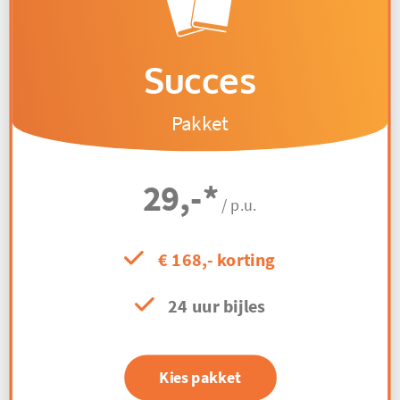
Succes
Pakket
29,-
*
/ p.u.
€ 168,- korting
24 uur bijles
Kies pakket