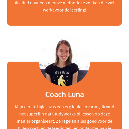
ik altijd naar een nieuwe methode te zoeken die wel
werkt voor de leerling!
Coach Luna
Mijn eerste bijles was een erg leuke ervaring. Ik vind
het superfijn dat StudyWorks bijlessen op deze
manier organiseert. Ze regelen alles goed voor de
bijlescoach en de leerlingen, en ondersteunen je