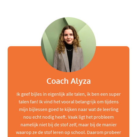
Coach Alyza
Ik geef bijles in eigenlijk alle talen, ik ben een super
talen fan! Ik vind het vooral belangrijk om tijdens
mijn bijlessen goed te kijken naar wat de leerling
nou echt nodig heeft. Vaak ligt het probleem
namelijk niet bij de stof zelf, maar bij de manier
waarop ze de stof leren op school. Daarom probeer