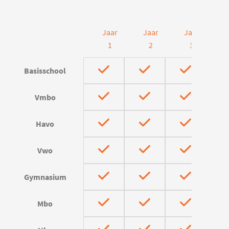
Jaar
Jaar
Jaar
J
1
2
3
Basisschool
Vmbo
Havo
Vwo
Gymnasium
Mbo