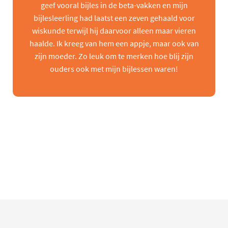
geef vooral bijles in de beta-vakken en mijn
bijlesleerling had laatst een zeven gehaald voor
wiskunde terwijl hij daarvoor alleen maar vieren
haalde. Ik kreeg van hem een appje, maar ook van
zijn moeder. Zo leuk om te merken hoe blij zijn
ouders ook met mijn bijlessen waren!