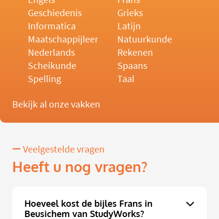
Geschiedenis
Grieks
Informatica
Latijn
Maatschappijleer
Natuurkunde
Nederlands
Rekenen
Scheikunde
Spaans
Spelling
Taal
Bekijk al onze vakken
Veelgestelde vragen
Heeft u nog vragen?
Hoeveel kost de bijles Frans in
Beusichem van StudyWorks?