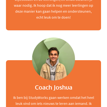
waar nodig. Ik hoop dat ik nog meer leerlingen op
deze manier kan gaan helpen en ondersteunen,
echt leuk om te doen!
Coach Joshua
Ik ben bij StudyWorks gaan werken omdat het heel
leuk vind om iets nieuws te leren aan iemand. Ik