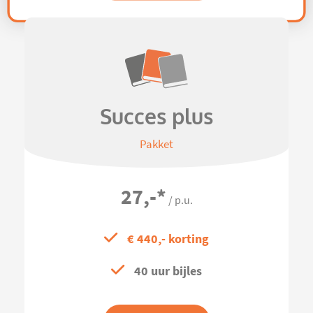
Succes plus
Pakket
27,-
*
/ p.u.
€ 440,- korting
40 uur bijles