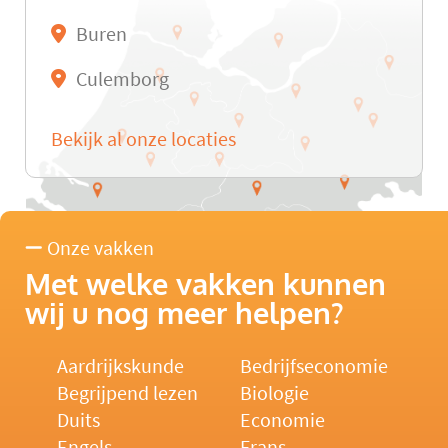
Buren
Culemborg
Bekijk al onze locaties
Onze vakken
Met welke vakken kunnen
wij u nog meer helpen?
Aardrijkskunde
Bedrijfseconomie
Begrijpend lezen
Biologie
Duits
Economie
Engels
Frans