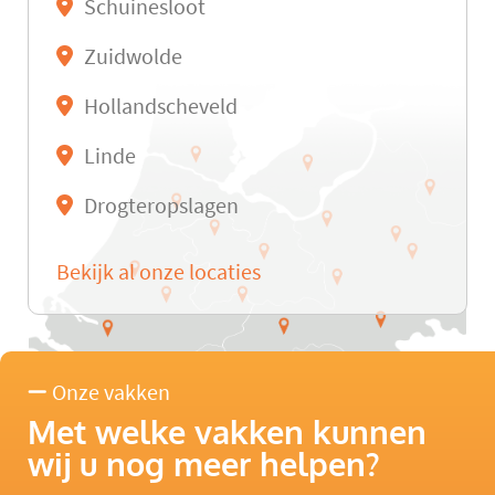
Schuinesloot
Zuidwolde
Hollandscheveld
Linde
Drogteropslagen
Bekijk al onze locaties
Onze vakken
Met welke vakken kunnen
wij u nog meer helpen?