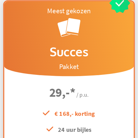
Succes
Pakket
29,-
*
/ p.u.
€ 168,- korting
24 uur bijles