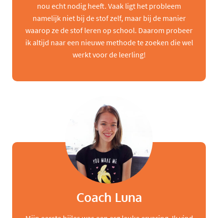
nou echt nodig heeft. Vaak ligt het probleem
namelijk niet bij de stof zelf, maar bij de manier
waarop ze de stof leren op school. Daarom probeer
ik altijd naar een nieuwe methode te zoeken die wel
werkt voor de leerling!
Coach Luna