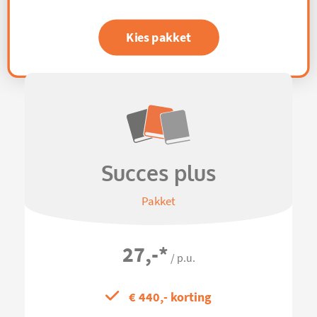
Kies pakket
Succes plus
Pakket
27,-
*
/ p.u.
€ 440,- korting