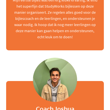
Mijn eerste bijles was een erg leuke ervaring. Ik vind
het superfijn dat StudyWorks bijlessen op deze
manier organiseert. Ze regelen alles goed voor de
bijlescoach en de leerlingen, en ondersteunen je
waar nodig. Ik hoop dat ik nog meer leerlingen op
deze manier kan gaan helpen en ondersteunen,
echt leuk om te doen!
Coach Joshua