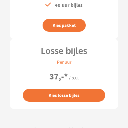
40 uur bijles
Kies pakket
Losse bijles
Per uur
37,-
*
/ p.u.
Kies losse bijles