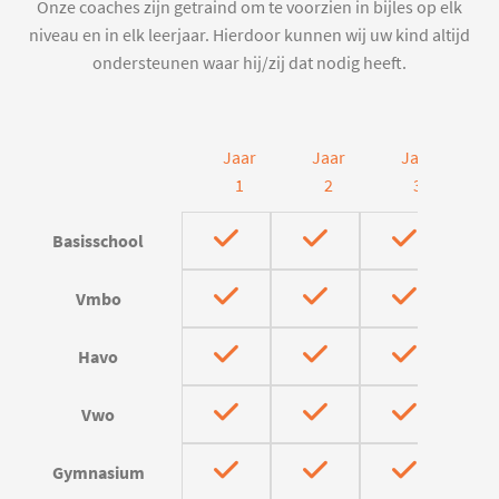
Onze coaches zijn getraind om te voorzien in bijles op elk
niveau en in elk leerjaar. Hierdoor kunnen wij uw kind altijd
ondersteunen waar hij/zij dat nodig heeft.
Jaar
Jaar
Jaar
J
1
2
3
Basisschool
Vmbo
Havo
Vwo
Gymnasium