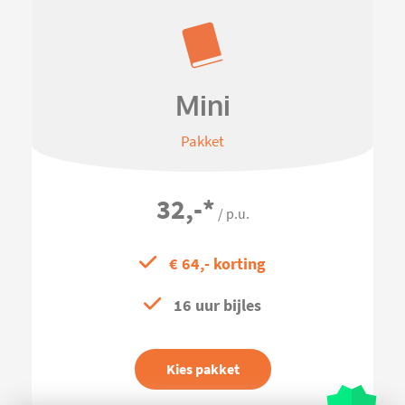
Mini
Pakket
32,-
*
/ p.u.
€ 64,- korting
16 uur bijles
Kies pakket