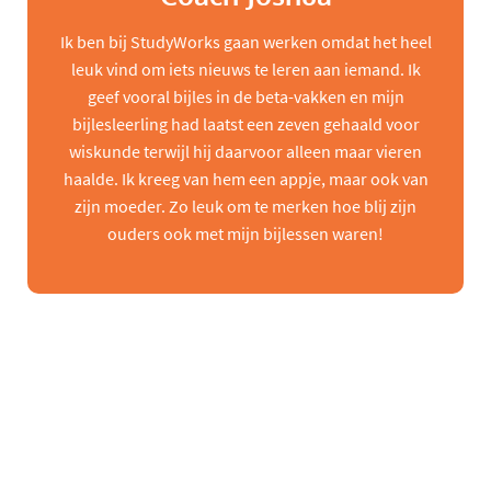
Ik ben bij StudyWorks gaan werken omdat het heel
leuk vind om iets nieuws te leren aan iemand. Ik
geef vooral bijles in de beta-vakken en mijn
bijlesleerling had laatst een zeven gehaald voor
wiskunde terwijl hij daarvoor alleen maar vieren
haalde. Ik kreeg van hem een appje, maar ook van
zijn moeder. Zo leuk om te merken hoe blij zijn
ouders ook met mijn bijlessen waren!