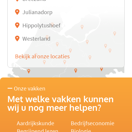
Julianadorp
Hippolytushoef
Westerland
Bekijk al onze locaties
Onze vakken
Met welke vakken kunnen
wij u nog meer helpen?
Aardrijkskunde
Bedrijfseconomie
Begrijpend lezen
Biologie