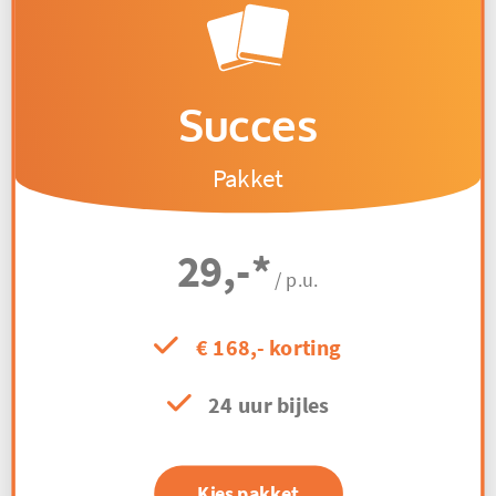
Succes
Pakket
29,-
*
/ p.u.
€ 168,- korting
24 uur bijles
Kies pakket