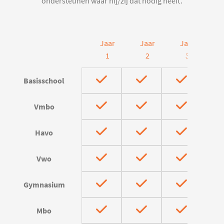
ondersteunen waar hij/zij dat nodig heeft.
Jaar
Jaar
Jaar
J
1
2
3
Basisschool
Vmbo
Havo
Vwo
Gymnasium
Mbo