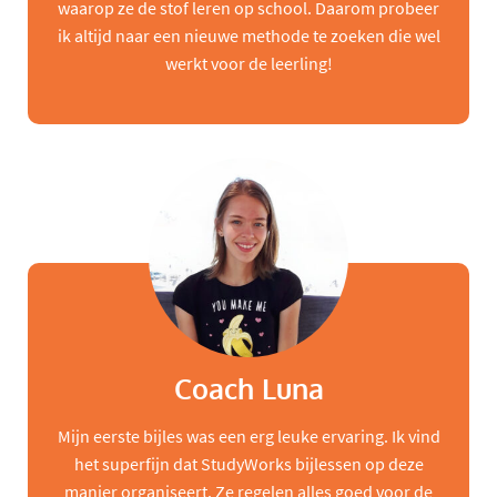
waarop ze de stof leren op school. Daarom probeer
ik altijd naar een nieuwe methode te zoeken die wel
werkt voor de leerling!
Coach Luna
Mijn eerste bijles was een erg leuke ervaring. Ik vind
het superfijn dat StudyWorks bijlessen op deze
manier organiseert. Ze regelen alles goed voor de