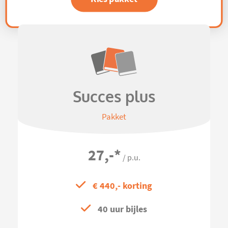
Succes plus
Pakket
27,-
*
/ p.u.
€ 440,- korting
40 uur bijles