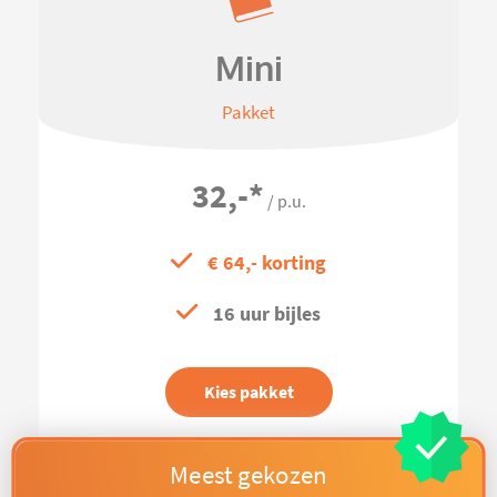
Mini
Pakket
32,-
*
/ p.u.
€ 64,- korting
16 uur bijles
Kies pakket