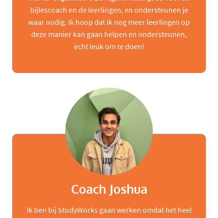
bijlescoach en de leerlingen, en ondersteunen je
waar nodig. Ik hoop dat ik nog meer leerlingen op
deze manier kan gaan helpen en ondersteunen,
echt leuk om te doen!
Coach Joshua
Ik ben bij StudyWorks gaan werken omdat het heel