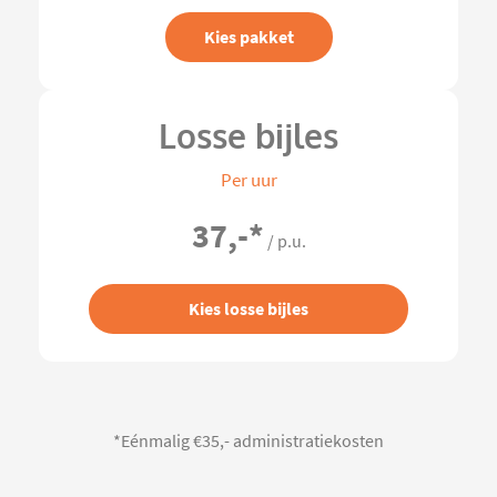
Kies pakket
Losse bijles
Per uur
37,-
*
/ p.u.
Kies losse bijles
*Eénmalig €35,- administratiekosten