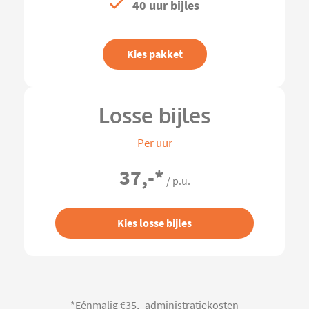
40 uur bijles
Kies pakket
Losse bijles
Per uur
37,-
*
/ p.u.
Kies losse bijles
*Eénmalig €35,- administratiekosten