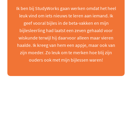
Ik ben bij StudyWorks gaan werken omdat het heel
leuk vind om iets nieuws te leren aan iemand. Ik
geef vooral bijles in de beta-vakken en mijn
bijlesleerling had laatst een zeven gehaald voor
wiskunde terwijl hij daarvoor alleen maar vieren
haalde. Ik kreeg van hem een appje, maar ook van
zijn moeder. Zo leuk om te merken hoe blij zijn
ouders ook met mijn bijlessen waren!