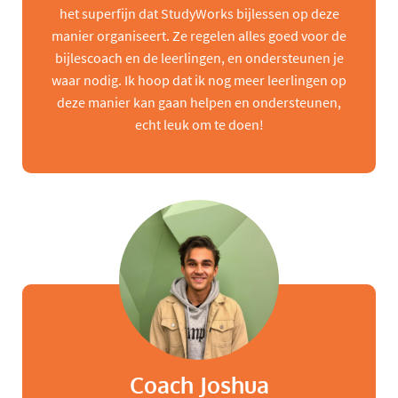
het superfijn dat StudyWorks bijlessen op deze
manier organiseert. Ze regelen alles goed voor de
bijlescoach en de leerlingen, en ondersteunen je
waar nodig. Ik hoop dat ik nog meer leerlingen op
deze manier kan gaan helpen en ondersteunen,
echt leuk om te doen!
Coach Joshua