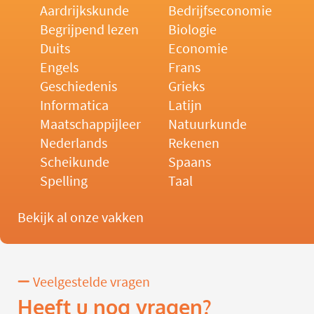
Aardrijkskunde
Bedrijfseconomie
Begrijpend lezen
Biologie
Duits
Economie
Engels
Frans
Geschiedenis
Grieks
Informatica
Latijn
Maatschappijleer
Natuurkunde
Nederlands
Rekenen
Scheikunde
Spaans
Spelling
Taal
Bekijk al onze vakken
Veelgestelde vragen
Heeft u nog vragen?