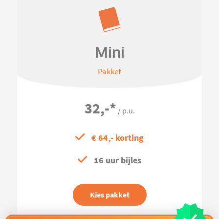
Mini
Pakket
32,-
*
/ p.u.
€ 64,- korting
16 uur bijles
Kies pakket