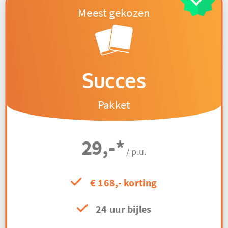
Succes
Pakket
29,-
*
/ p.u.
€ 168,- korting
24 uur bijles