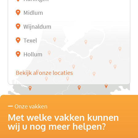
Midlum
Wijnaldum
Texel
Hollum
Bekijk al onze locaties
Onze vakken
Met welke vakken kunnen
wij u nog meer helpen?