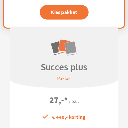
Kies pakket
Succes plus
Pakket
27,-
*
/ p.u.
€ 440,- korting