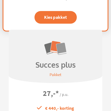
Kies pakket
Succes plus
Pakket
27,-
*
/ p.u.
€ 440,- korting