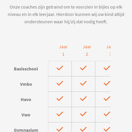
Onze coaches zijn getraind om te voorzien in bijles op elk
niveau en in elk leerjaar. Hierdoor kunnen wij uw kind altijd
ondersteunen waar hij/zij dat nodig heeft.
Jaar
Jaar
Jaar
J
1
2
3
Basisschool
Vmbo
Havo
Vwo
Gymnasium