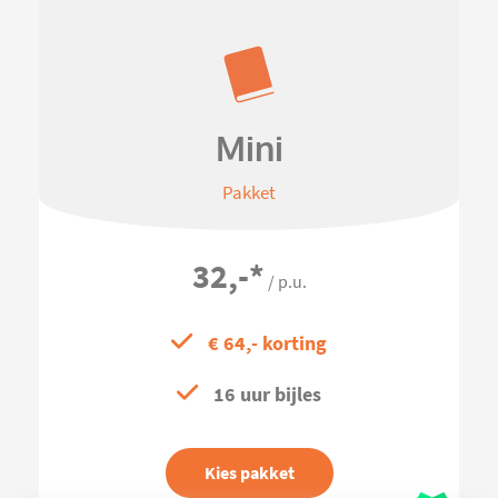
Mini
Pakket
32,-
*
/ p.u.
€ 64,- korting
16 uur bijles
Kies pakket