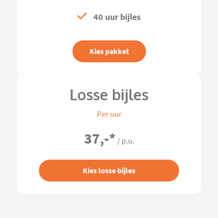
40 uur bijles
Kies pakket
Losse bijles
Per uur
37,-
*
/ p.u.
Kies losse bijles