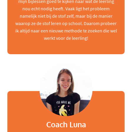
mijn bijlessen goed te kijken naar wat de leerling
nou echt nodig heeft. Vaak ligt het probleem
namelijk niet bij de stof zelf, maar bij de manier
waarop ze de stof leren op school. Daarom probeer
ik altijd naar een nieuwe methode te zoeken die wel
werkt voor de leerling!
Coach Luna