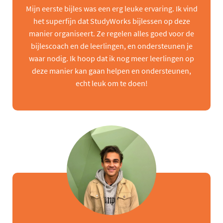
Mijn eerste bijles was een erg leuke ervaring. Ik vind
het superfijn dat StudyWorks bijlessen op deze
manier organiseert. Ze regelen alles goed voor de
bijlescoach en de leerlingen, en ondersteunen je
waar nodig. Ik hoop dat ik nog meer leerlingen op
deze manier kan gaan helpen en ondersteunen,
echt leuk om te doen!