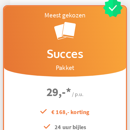
Succes
Pakket
29,-
*
/ p.u.
€ 168,- korting
24 uur bijles