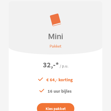
Mini
Pakket
32,-
*
/ p.u.
€ 64,- korting
16 uur bijles
Kies pakket