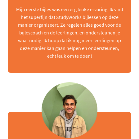
Mijn eerste bijles was een erg leuke ervaring. Ik vind
het superfijn dat StudyWorks bijlessen op deze
manier organiseert. Ze regelen alles goed voor de
bijlescoach en de leerlingen, en ondersteunen je
waar nodig. Ik hoop dat ik nog meer leerlingen op
deze manier kan gaan helpen en ondersteunen,
echt leuk om te doen!