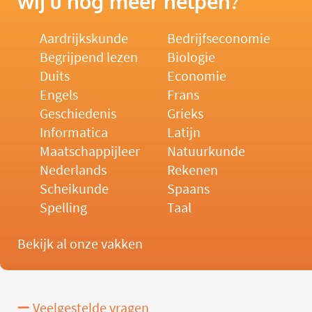
wij u nog meer helpen?
Aardrijkskunde
Bedrijfseconomie
Begrijpend lezen
Biologie
Duits
Economie
Engels
Frans
Geschiedenis
Grieks
Informatica
Latijn
Maatschappijleer
Natuurkunde
Nederlands
Rekenen
Scheikunde
Spaans
Spelling
Taal
Bekijk al onze vakken
Veelgestelde vragen