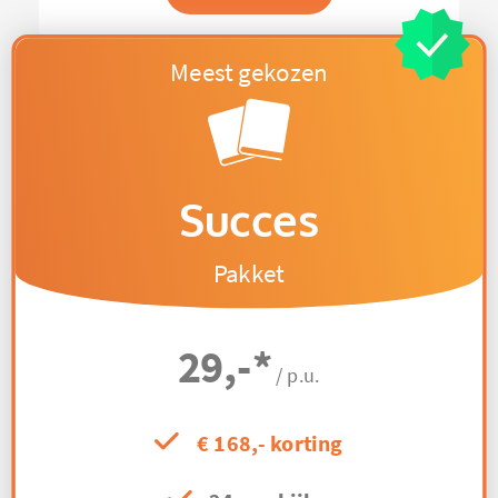
Succes
Pakket
29,-
*
/ p.u.
€ 168,- korting