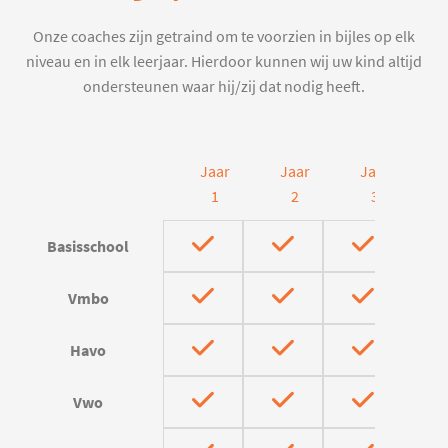
Onze coaches zijn getraind om te voorzien in bijles op elk
niveau en in elk leerjaar. Hierdoor kunnen wij uw kind altijd
ondersteunen waar hij/zij dat nodig heeft.
Jaar
Jaar
Jaar
J
1
2
3
Basisschool
Vmbo
Havo
Vwo