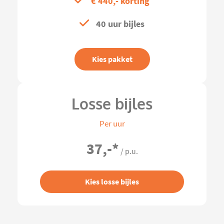
€ 440,- korting
40 uur bijles
Kies pakket
Losse bijles
Per uur
37,-
*
/ p.u.
Kies losse bijles