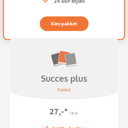
24 uur bijles
Kies pakket
Succes plus
Pakket
27,-
*
/ p.u.