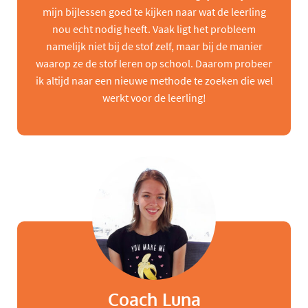
mijn bijlessen goed te kijken naar wat de leerling
nou echt nodig heeft. Vaak ligt het probleem
namelijk niet bij de stof zelf, maar bij de manier
waarop ze de stof leren op school. Daarom probeer
ik altijd naar een nieuwe methode te zoeken die wel
werkt voor de leerling!
Coach Luna