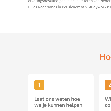
ervaringsdeskundigen in het slim leren van Neder
Bijles Nederlands in Beusichem van StudyWorks: le
Ho
1
Laat ons weten hoe
Wi
we je kunnen helpen.
co