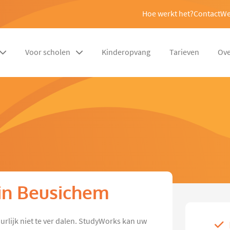
Hoe werkt het?
Contact
We
Voor scholen
Kinderopvang
Tarieven
Ove
 in Beusichem
urlijk niet te ver dalen. StudyWorks kan uw