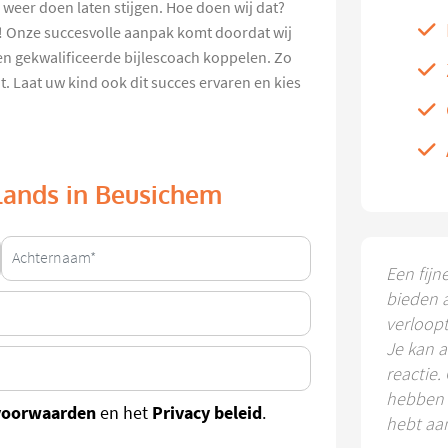
s weer doen laten stijgen. Hoe doen wij dat?
k! Onze succesvolle aanpak komt doordat wij
 en gekwalificeerde bijlescoach koppelen. Zo
t. Laat uw kind ook dit succes ervaren en kies
rlands in Beusichem
Een fijn
bieden 
verloop
Je kan a
reactie.
hebben k
voorwaarden
Privacy beleid
en het
.
hebt aa