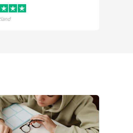
tland