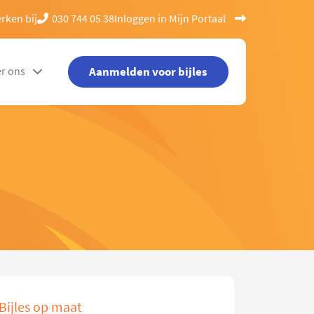
rken bij
030 744 05 38
Inloggen in Mijn Portaal
Aanmelden voor bijles
r ons
Bijles op maat