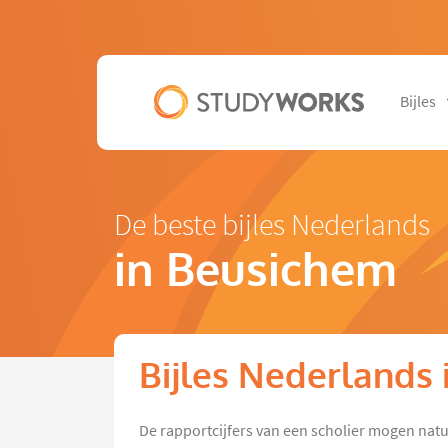
Bijles
De beste bijles Nederlands
in Beusichem
Bijles Nederlands
De rapportcijfers van een scholier mogen natu