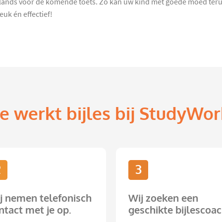
lands voor de komende toets. Zo kan uw kind met goede moed terug 
uk én effectief!
e werkt bijles bij StudyWor
2
3
j nemen telefonisch
Wij zoeken een
ntact met je op.
geschikte bijlescoac