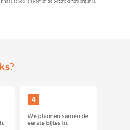
naar school en komen de betere cijfers erg snel.
ks?
4
We plannen samen de
h.
eerste bijles in.