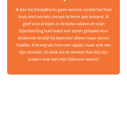
Ik ben bij StudyWorks gaan werken omdat het heel
leuk vind om iets nieuws te leren aan iemand. Ik
geef vooral bijles in de beta-vakken en mijn
bijlesleerling had laatst een zeven gehaald voor
wiskunde terwijl hij daarvoor alleen maar vieren
haalde. Ik kreeg van hem een appje, maar ook van
zijn moeder. Zo leuk om te merken hoe blij zijn
ouders ook met mijn bijlessen waren!