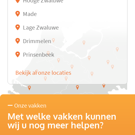
Hooge Zwaluwe
Made
Lage Zwaluwe
Drimmelen
Prinsenbeek
Bekijk al onze locaties
Onze vakken
Met welke vakken kunnen
wij u nog meer helpen?