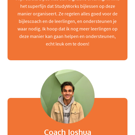
het superfijn dat StudyWorks bijlessen op deze
manier organiseert. Ze regelen alles goed voor de
bijlescoach en de leerlingen, en ondersteunen je
waar nodig. Ik hoop dat ik nog meer leerlingen op
deze manier kan gaan helpen en ondersteunen,
echt leuk om te doen!
Coach Joshua