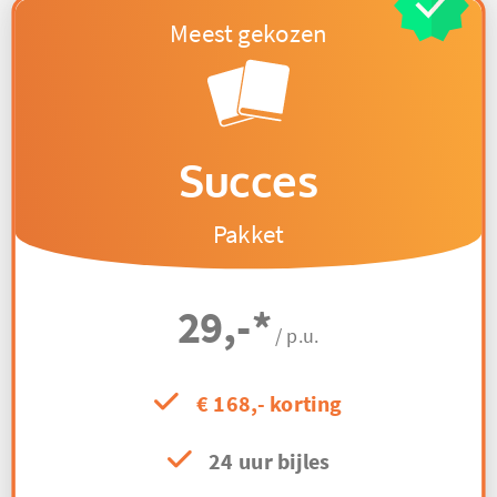
Succes
Pakket
29,-
*
/ p.u.
€ 168,- korting
24 uur bijles