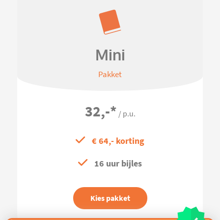
Mini
Pakket
32,-
*
/ p.u.
€ 64,- korting
16 uur bijles
Kies pakket