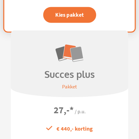
Kies pakket
Succes plus
Pakket
27,-
*
/ p.u.
€ 440,- korting