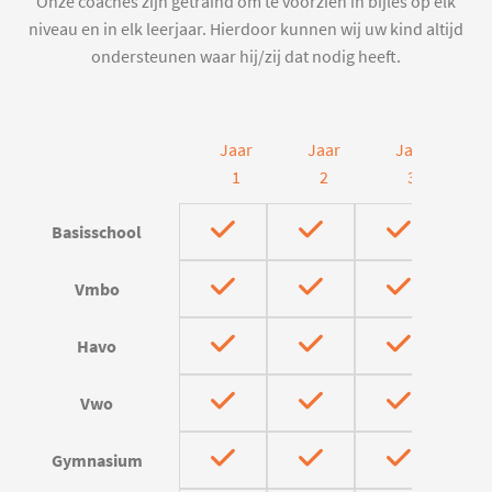
Onze coaches zijn getraind om te voorzien in bijles op elk
niveau en in elk leerjaar. Hierdoor kunnen wij uw kind altijd
ondersteunen waar hij/zij dat nodig heeft.
Jaar
Jaar
Jaar
J
1
2
3
Basisschool
Vmbo
Havo
Vwo
Gymnasium