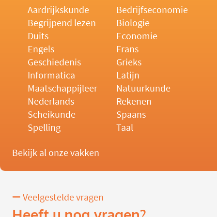
Aardrijkskunde
Bedrijfseconomie
Begrijpend lezen
Biologie
Duits
Economie
Engels
Frans
Geschiedenis
Grieks
Informatica
Latijn
Maatschappijleer
Natuurkunde
Nederlands
Rekenen
Scheikunde
Spaans
Spelling
Taal
Bekijk al onze vakken
Veelgestelde vragen
Heeft u nog vragen?