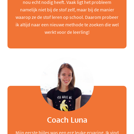
nou echt nodig heeft. Vaak ligt het probleem
namelijk niet bij de stof zelf, maar bij de manier
waarop ze de stof leren op school. Daarom probeer
ik altijd naar een nieuwe methode te zoeken die wel
werkt voor de leerling!
Coach Luna
Mijn eerste bijles was een erg leuke ervaring. Ik vind