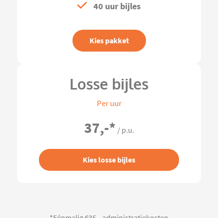
40 uur bijles
Kies pakket
Losse bijles
Per uur
37,-
*
/ p.u.
Kies losse bijles