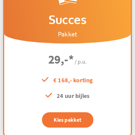
Succes
Pakket
29,-
*
/ p.u.
€ 168,- korting
24 uur bijles
Kies pakket