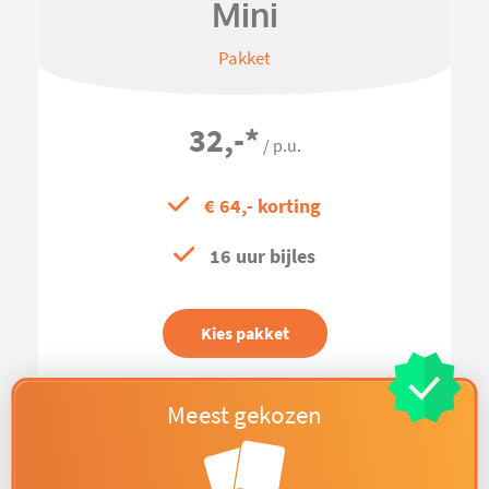
Mini
Pakket
32,-
*
/ p.u.
€ 64,- korting
16 uur bijles
Kies pakket