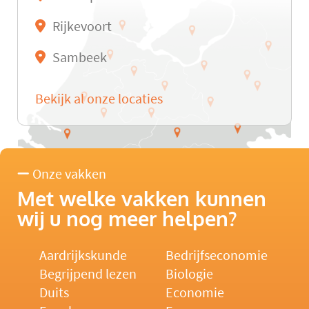
Rijkevoort
Sambeek
Bekijk al onze locaties
Onze vakken
Met welke vakken kunnen
wij u nog meer helpen?
Aardrijkskunde
Bedrijfseconomie
Begrijpend lezen
Biologie
Duits
Economie