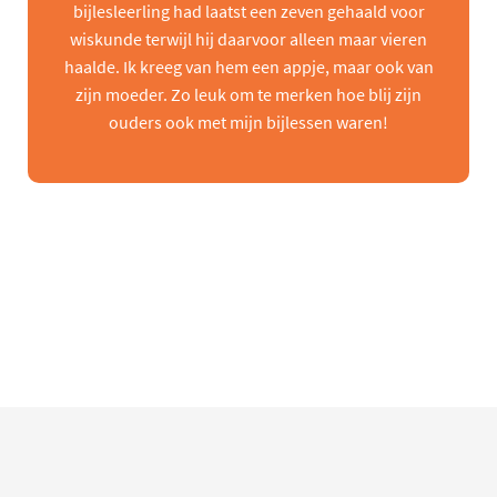
bijlesleerling had laatst een zeven gehaald voor
wiskunde terwijl hij daarvoor alleen maar vieren
haalde. Ik kreeg van hem een appje, maar ook van
zijn moeder. Zo leuk om te merken hoe blij zijn
ouders ook met mijn bijlessen waren!