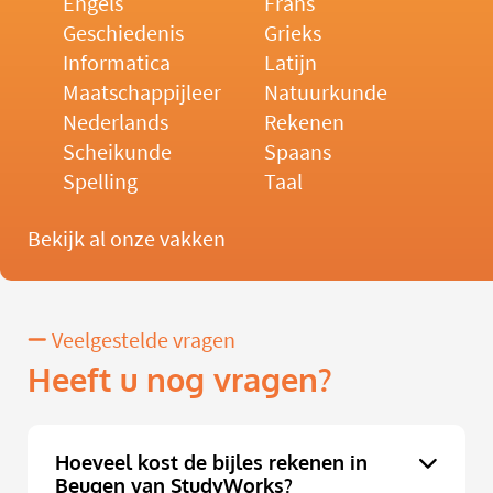
Engels
Frans
Geschiedenis
Grieks
Informatica
Latijn
Maatschappijleer
Natuurkunde
Nederlands
Rekenen
Scheikunde
Spaans
Spelling
Taal
Bekijk al onze vakken
Veelgestelde vragen
Heeft u nog vragen?
Hoeveel kost de bijles rekenen in
Beugen van StudyWorks?