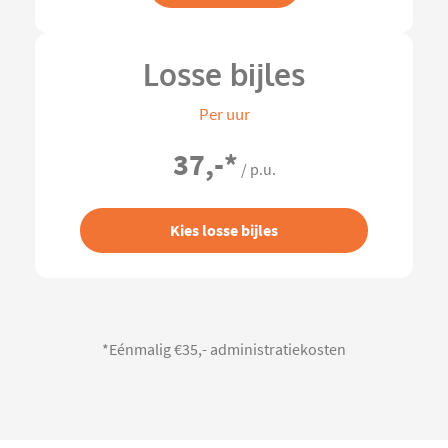
Losse bijles
Per uur
37,-
*
/ p.u.
Kies losse bijles
*Eénmalig €35,- administratiekosten