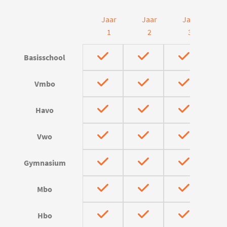
Jaar
Jaar
Jaar
J
1
2
3
Basisschool
Vmbo
Havo
Vwo
Gymnasium
Mbo
Hbo