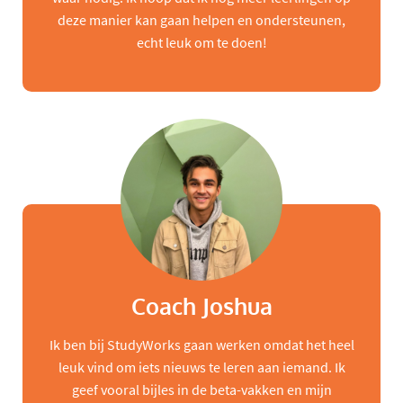
deze manier kan gaan helpen en ondersteunen,
echt leuk om te doen!
Coach Joshua
Ik ben bij StudyWorks gaan werken omdat het heel
leuk vind om iets nieuws te leren aan iemand. Ik
geef vooral bijles in de beta-vakken en mijn