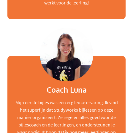
werkt voor de leerling!
Coach Luna
Mijn eerste bijles was een erg leuke ervaring. Ik vind
het superfijn dat StudyWorks bijlessen op deze
manier organiseert. Ze regelen alles goed voor de
bijlescoach en de leerlingen, en ondersteunen je
waar nodig. Ik hoop dat ik nog meer leerlingen op