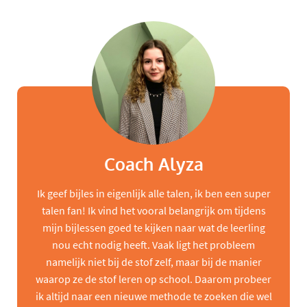
Coach Alyza
Ik geef bijles in eigenlijk alle talen, ik ben een super
talen fan! Ik vind het vooral belangrijk om tijdens
mijn bijlessen goed te kijken naar wat de leerling
nou echt nodig heeft. Vaak ligt het probleem
namelijk niet bij de stof zelf, maar bij de manier
waarop ze de stof leren op school. Daarom probeer
ik altijd naar een nieuwe methode te zoeken die wel