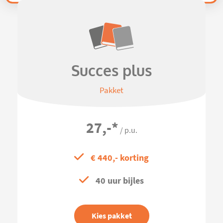
Succes plus
Pakket
27,-
*
/ p.u.
€ 440,- korting
40 uur bijles
Kies pakket