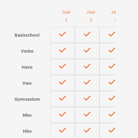
Jaar
Jaar
Jaar
J
1
2
3
Basisschool
Vmbo
Havo
Vwo
Gymnasium
Mbo
Hbo