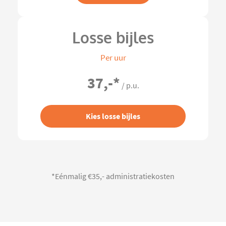
Losse bijles
Per uur
37,-
*
/ p.u.
Kies losse bijles
*Eénmalig €35,- administratiekosten