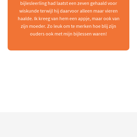
bijlesleerling had laatst een zeven gehaald voor
wiskunde terwijl hij daarvoor alleen maar vieren
haalde. Ik kreeg van hem een appje, maar ook van
zijn moeder. Zo leuk om te merken hoe blij zijn
ouders ook met mijn bijlessen waren!