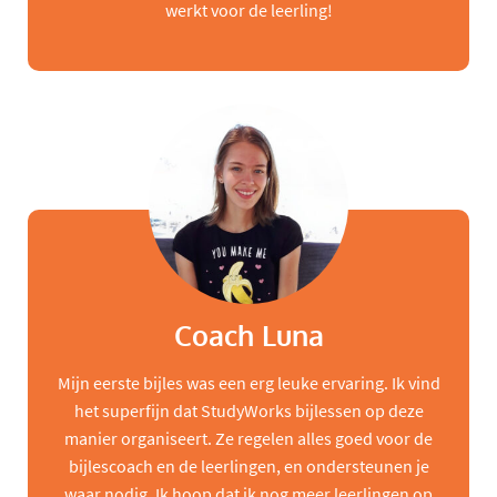
werkt voor de leerling!
Coach Luna
Mijn eerste bijles was een erg leuke ervaring. Ik vind
het superfijn dat StudyWorks bijlessen op deze
manier organiseert. Ze regelen alles goed voor de
bijlescoach en de leerlingen, en ondersteunen je
waar nodig. Ik hoop dat ik nog meer leerlingen op