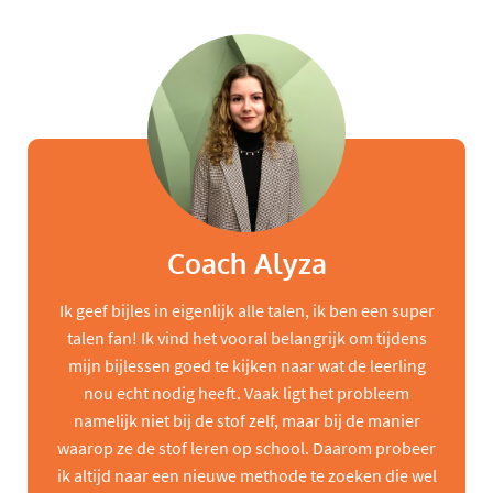
Coach Alyza
Ik geef bijles in eigenlijk alle talen, ik ben een super
talen fan! Ik vind het vooral belangrijk om tijdens
mijn bijlessen goed te kijken naar wat de leerling
nou echt nodig heeft. Vaak ligt het probleem
namelijk niet bij de stof zelf, maar bij de manier
waarop ze de stof leren op school. Daarom probeer
ik altijd naar een nieuwe methode te zoeken die wel