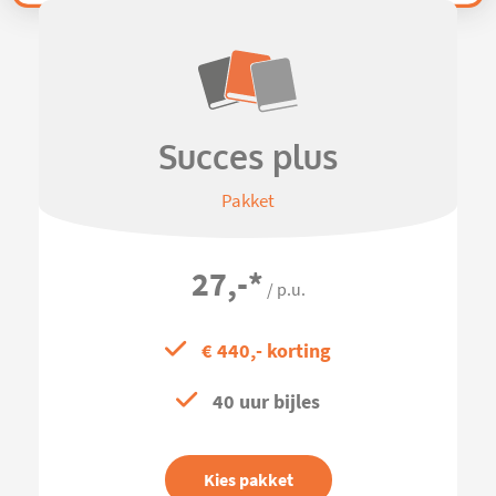
Succes plus
Pakket
27,-
*
/ p.u.
€ 440,- korting
40 uur bijles
Kies pakket