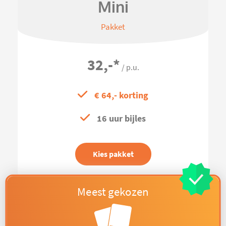
Mini
Pakket
32,-
*
/ p.u.
€ 64,- korting
16 uur bijles
Kies pakket