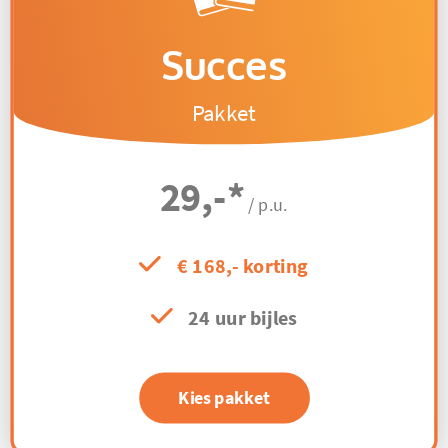
Succes
Pakket
29,-
*
/ p.u.
€ 168,- korting
24 uur bijles
Kies pakket