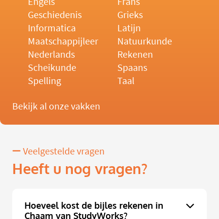
Engels
Frans
Geschiedenis
Grieks
Informatica
Latijn
Maatschappijleer
Natuurkunde
Nederlands
Rekenen
Scheikunde
Spaans
Spelling
Taal
Bekijk al onze vakken
Veelgestelde vragen
Heeft u nog vragen?
Hoeveel kost de bijles rekenen in
Chaam van StudyWorks?