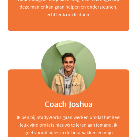
deze manier kan gaan helpen en ondersteunen,
echt leuk om te doen!
Coach Joshua
Ik ben bij StudyWorks gaan werken omdat het heel
leuk vind om iets nieuws te leren aan iemand. Ik
geef vooral bijles in de beta-vakken en mijn