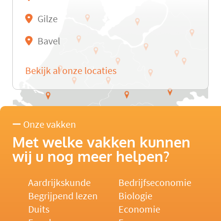
Gilze
Bavel
Bekijk al onze locaties
Onze vakken
Met welke vakken kunnen
wij u nog meer helpen?
Aardrijkskunde
Bedrijfseconomie
Begrijpend lezen
Biologie
Duits
Economie