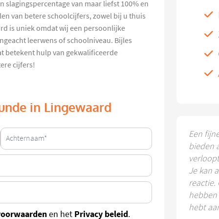
en slagingspercentage van maar liefst 100% en
n van betere schoolcijfers, zowel bij u thuis
ard is uniek omdat wij een persoonlijke
ongeacht leerwens of schoolniveau. Bijles
t betekent hulp van gekwalificeerde
re cijfers!
ikunde in Lingewaard
Een fijn
bieden 
verloop
Je kan a
reactie.
hebben k
hebt aa
voorwaarden
Privacy beleid
en het
.