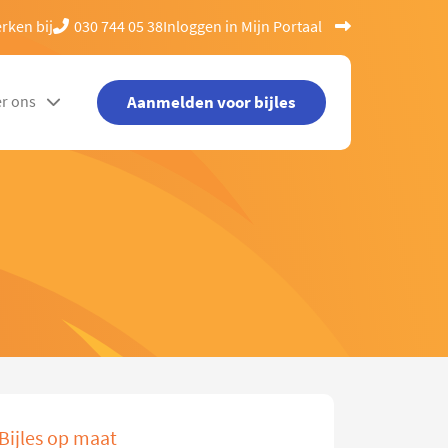
rken bij
030 744 05 38
Inloggen in Mijn Portaal
Aanmelden voor bijles
r ons
Bijles op maat