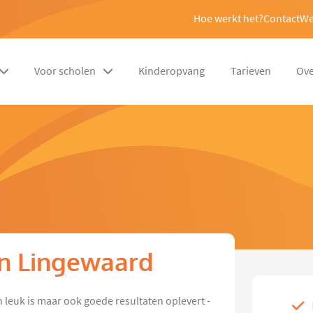
Hoe werkt het?
Contact
We
Voor scholen
Kinderopvang
Tarieven
Ove
in Lingewaard
n leuk is maar ook goede resultaten oplevert -