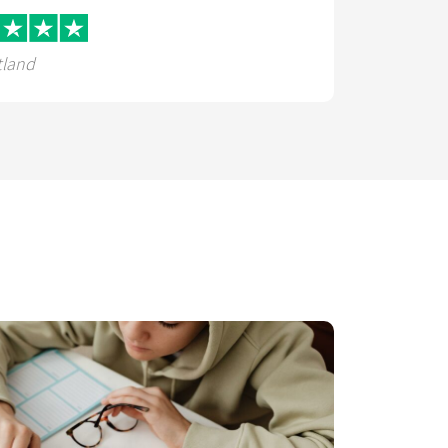
tland