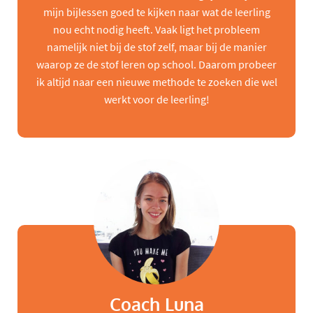
mijn bijlessen goed te kijken naar wat de leerling
nou echt nodig heeft. Vaak ligt het probleem
namelijk niet bij de stof zelf, maar bij de manier
waarop ze de stof leren op school. Daarom probeer
ik altijd naar een nieuwe methode te zoeken die wel
werkt voor de leerling!
Coach Luna