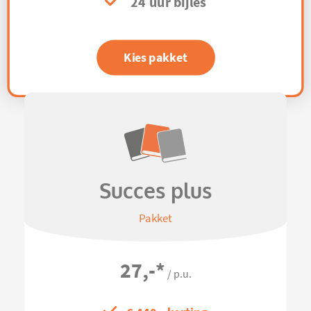
24 uur bijles
Kies pakket
Succes plus
Pakket
27,-
*
/ p.u.