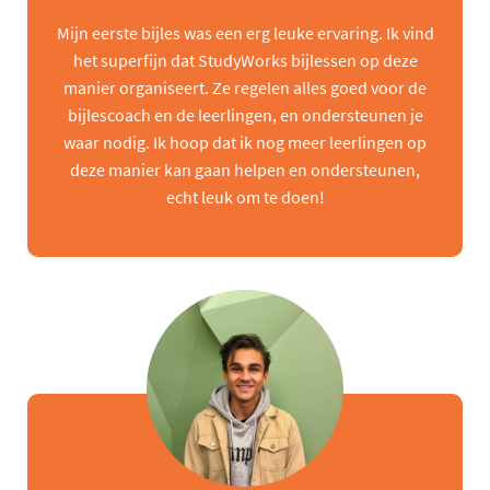
Mijn eerste bijles was een erg leuke ervaring. Ik vind
het superfijn dat StudyWorks bijlessen op deze
manier organiseert. Ze regelen alles goed voor de
bijlescoach en de leerlingen, en ondersteunen je
waar nodig. Ik hoop dat ik nog meer leerlingen op
deze manier kan gaan helpen en ondersteunen,
echt leuk om te doen!