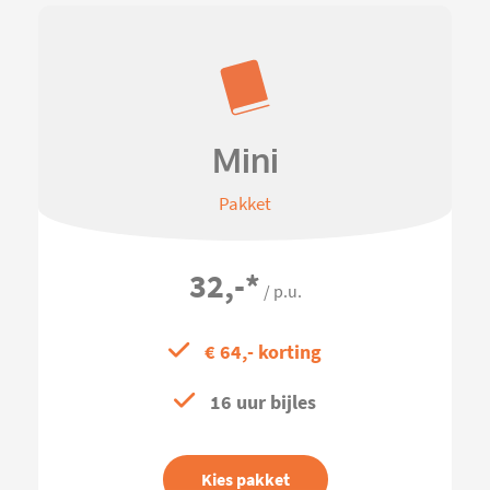
Mini
Pakket
32,-
*
/ p.u.
€ 64,- korting
16 uur bijles
Kies pakket