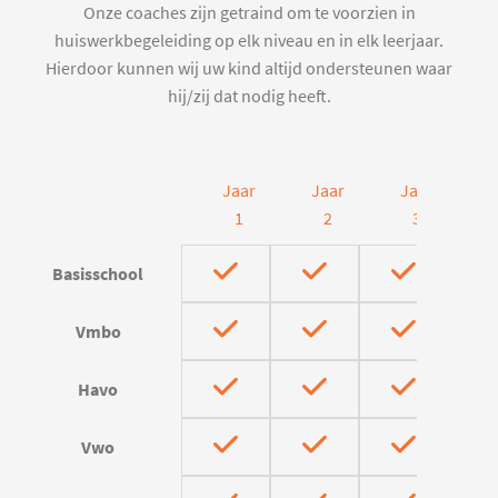
Onze coaches zijn getraind om te voorzien in
huiswerkbegeleiding op elk niveau en in elk leerjaar.
Hierdoor kunnen wij uw kind altijd ondersteunen waar
hij/zij dat nodig heeft.
Jaar
Jaar
Jaar
J
1
2
3
Basisschool
Vmbo
Havo
Vwo