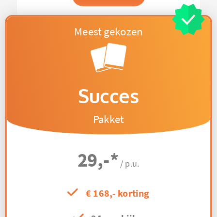
Succes
Pakket
29,-
*
/ p.u.
€ 168,- korting