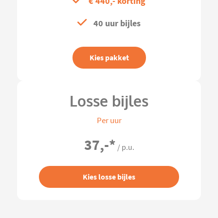
€ 440,- korting
40 uur bijles
Kies pakket
Losse bijles
Per uur
37,-
*
/ p.u.
Kies losse bijles