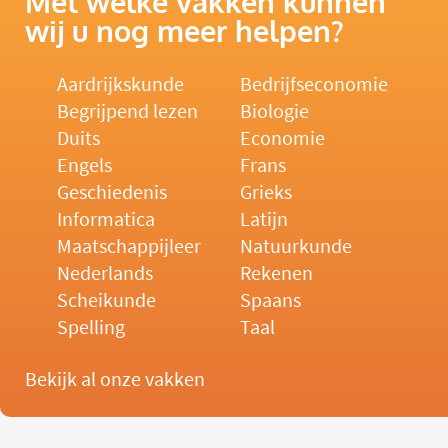
Met welke vakken kunnen
wij u nog meer helpen?
Aardrijkskunde
Bedrijfseconomie
Begrijpend lezen
Biologie
Duits
Economie
Engels
Frans
Geschiedenis
Grieks
Informatica
Latijn
Maatschappijleer
Natuurkunde
Nederlands
Rekenen
Scheikunde
Spaans
Spelling
Taal
Bekijk al onze vakken