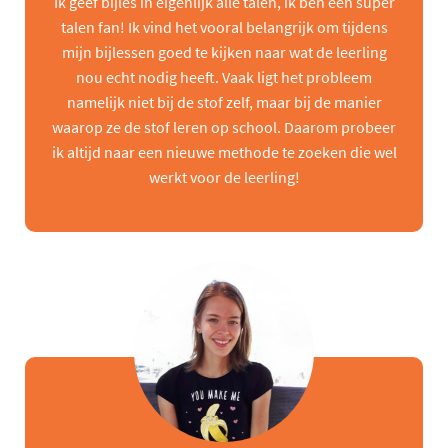
Ik geef bijles in eigenlijk alle talen, ik ben een super
talen fan! Ik vind het vooral belangrijk om tijdens
mijn bijlessen goed te kijken naar wat de leerling
nou echt nodig heeft. Vaak ligt het probleem
namelijk niet bij de stof zelf, maar bij de manier
waarop ze de stof leren op school. Daarom probeer
ik altijd naar een nieuwe methode te zoeken die wel
werkt voor de leerling!