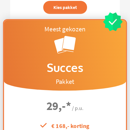
Kies pakket
Succes
Pakket
29,-
*
/ p.u.
€ 168,- korting