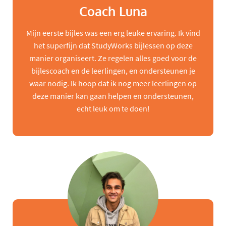
Coach Luna
Mijn eerste bijles was een erg leuke ervaring. Ik vind
het superfijn dat StudyWorks bijlessen op deze
manier organiseert. Ze regelen alles goed voor de
bijlescoach en de leerlingen, en ondersteunen je
waar nodig. Ik hoop dat ik nog meer leerlingen op
deze manier kan gaan helpen en ondersteunen,
echt leuk om te doen!