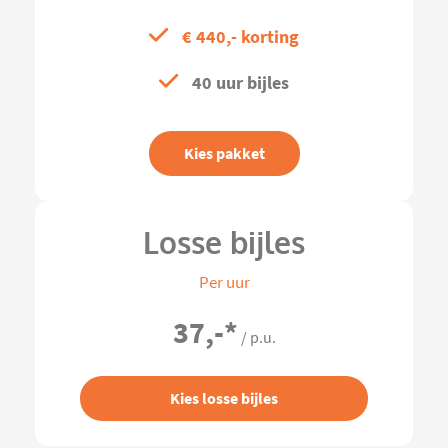
€ 440,- korting
40 uur bijles
Kies pakket
Losse bijles
Per uur
37,-
*
/ p.u.
Kies losse bijles