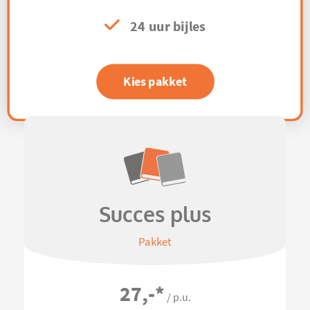
24 uur bijles
Kies pakket
Succes plus
Pakket
27,-
*
/ p.u.