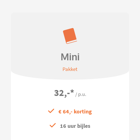
Mini
Pakket
32,-
*
/ p.u.
€ 64,- korting
16 uur bijles