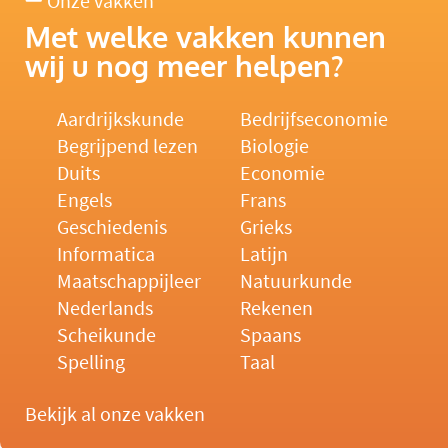
Onze vakken
Met welke vakken kunnen
wij u nog meer helpen?
Aardrijkskunde
Bedrijfseconomie
Begrijpend lezen
Biologie
Duits
Economie
Engels
Frans
Geschiedenis
Grieks
Informatica
Latijn
Maatschappijleer
Natuurkunde
Nederlands
Rekenen
Scheikunde
Spaans
Spelling
Taal
Bekijk al onze vakken