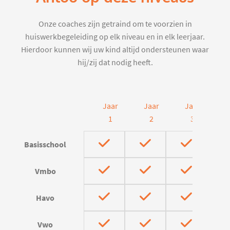
Onze coaches zijn getraind om te voorzien in
huiswerkbegeleiding op elk niveau en in elk leerjaar.
Hierdoor kunnen wij uw kind altijd ondersteunen waar
hij/zij dat nodig heeft.
Jaar
Jaar
Jaar
J
1
2
3
Basisschool
Vmbo
Havo
Vwo