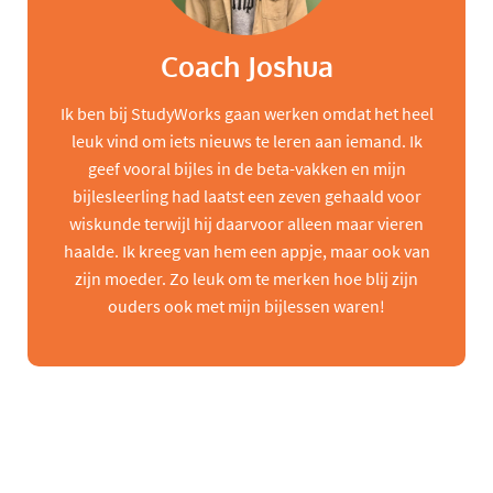
Coach Joshua
Ik ben bij StudyWorks gaan werken omdat het heel
leuk vind om iets nieuws te leren aan iemand. Ik
geef vooral bijles in de beta-vakken en mijn
bijlesleerling had laatst een zeven gehaald voor
wiskunde terwijl hij daarvoor alleen maar vieren
haalde. Ik kreeg van hem een appje, maar ook van
zijn moeder. Zo leuk om te merken hoe blij zijn
ouders ook met mijn bijlessen waren!