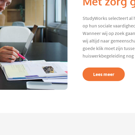
Met zorg 
StudyWorks selecteert al 
op hun sociale vaardighed
Wanneer wij op zoek gaan
wij altijd naar gemeenscha
goede klik moet zijn tuss
huiswerkbegeleiding nog p
Lees meer