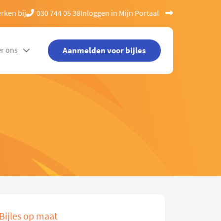
rken bij
030 744 05 38
Inloggen in Mijn Portaal
Aanmelden voor bijles
r ons
Bijles op maat