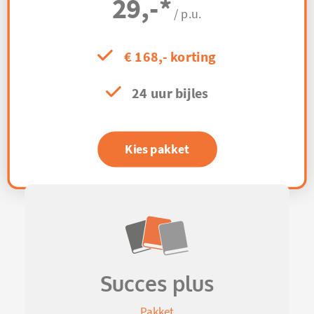
29,-
*
/ p.u.
€ 168,- korting
24 uur bijles
Kies pakket
Succes plus
Pakket