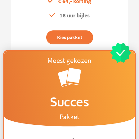
€ 64,- korting
16 uur bijles
Kies pakket
Succes
Pakket