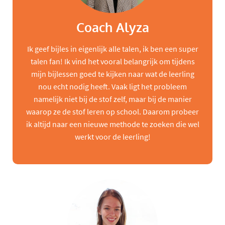
Coach Alyza
Ik geef bijles in eigenlijk alle talen, ik ben een super
talen fan! Ik vind het vooral belangrijk om tijdens
mijn bijlessen goed te kijken naar wat de leerling
nou echt nodig heeft. Vaak ligt het probleem
namelijk niet bij de stof zelf, maar bij de manier
waarop ze de stof leren op school. Daarom probeer
ik altijd naar een nieuwe methode te zoeken die wel
werkt voor de leerling!