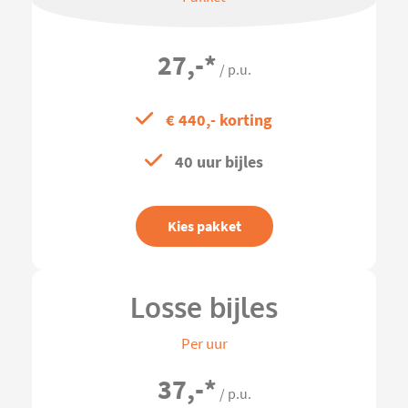
27,-
*
/ p.u.
€ 440,- korting
40 uur bijles
Kies pakket
Losse bijles
Per uur
37,-
*
/ p.u.