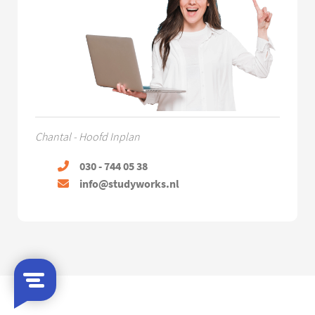
Chantal - Hoofd Inplan
030 - 744 05 38
info@studyworks.nl