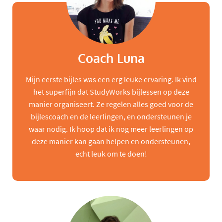
Coach Luna
Mijn eerste bijles was een erg leuke ervaring. Ik vind
het superfijn dat StudyWorks bijlessen op deze
manier organiseert. Ze regelen alles goed voor de
bijlescoach en de leerlingen, en ondersteunen je
waar nodig. Ik hoop dat ik nog meer leerlingen op
deze manier kan gaan helpen en ondersteunen,
echt leuk om te doen!