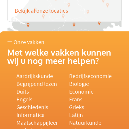
Bekijk al onze locaties
Onze vakken
Met welke vakken kunnen
wij u nog meer helpen?
Aardrijkskunde
Bedrijfseconomie
Begrijpend lezen
Biologie
Duits
Economie
Engels
Frans
Geschiedenis
Grieks
Informatica
Latijn
Maatschappijleer
Natuurkunde