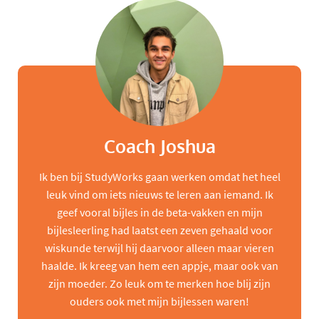
Coach Joshua
Ik ben bij StudyWorks gaan werken omdat het heel
leuk vind om iets nieuws te leren aan iemand. Ik
geef vooral bijles in de beta-vakken en mijn
bijlesleerling had laatst een zeven gehaald voor
wiskunde terwijl hij daarvoor alleen maar vieren
haalde. Ik kreeg van hem een appje, maar ook van
zijn moeder. Zo leuk om te merken hoe blij zijn
ouders ook met mijn bijlessen waren!