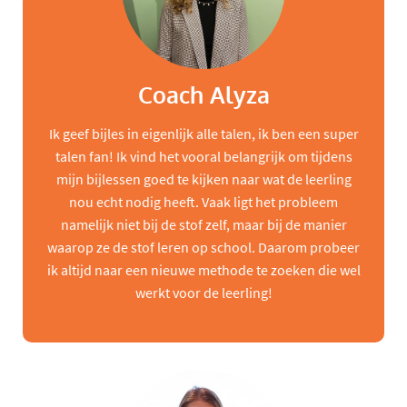
Coach Alyza
Ik geef bijles in eigenlijk alle talen, ik ben een super
talen fan! Ik vind het vooral belangrijk om tijdens
mijn bijlessen goed te kijken naar wat de leerling
nou echt nodig heeft. Vaak ligt het probleem
namelijk niet bij de stof zelf, maar bij de manier
waarop ze de stof leren op school. Daarom probeer
ik altijd naar een nieuwe methode te zoeken die wel
werkt voor de leerling!