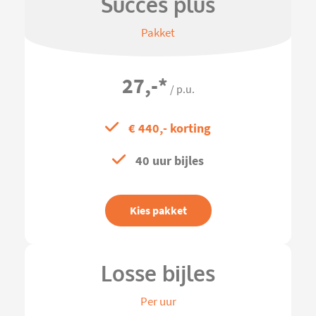
Succes plus
Pakket
27,-
*
/ p.u.
€ 440,- korting
40 uur bijles
Kies pakket
Losse bijles
Per uur