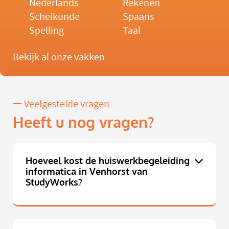
Nederlands
Rekenen
Scheikunde
Spaans
Spelling
Taal
Bekijk al onze vakken
Veelgestelde vragen
Heeft u nog vragen?
Hoeveel kost de huiswerkbegeleiding
informatica in Venhorst van
StudyWorks?