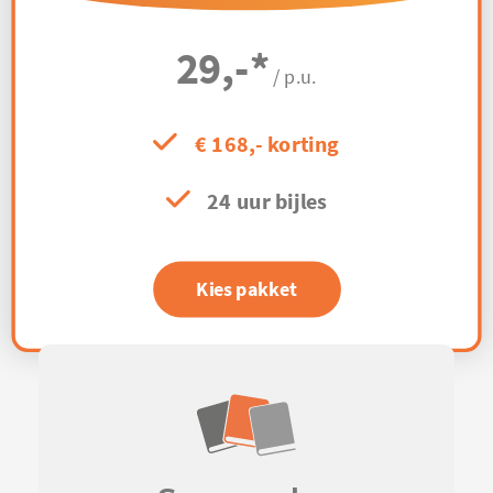
29,-
*
/ p.u.
€ 168,- korting
24 uur bijles
Kies pakket