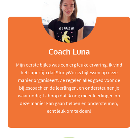
Coach Luna
Mijn eerste bijles was een erg leuke ervaring. Ik vind
het superfijn dat StudyWorks bijlessen op deze
manier organiseert. Ze regelen alles goed voor de
bijlescoach en de leerlingen, en ondersteunen je
waar nodig. Ik hoop dat ik nog meer leerlingen op
deze manier kan gaan helpen en ondersteunen,
echt leuk om te doen!