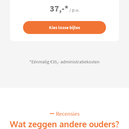
37,-
*
/ p.u.
Kies losse bijles
*Eénmalig €35,- administratiekosten
Recensies
Wat zeggen andere ouders?