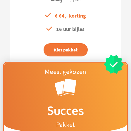
€ 64,- korting
16 uur bijles
Kies pakket
Succes
Pakket