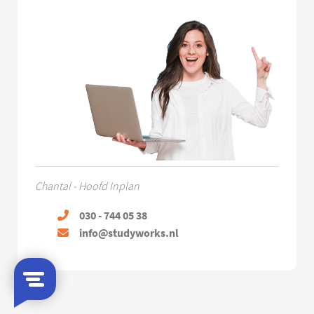
Chantal - Hoofd Inplan
030 - 744 05 38
info@studyworks.nl