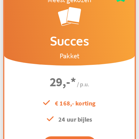
Succes
Pakket
29,-
*
/ p.u.
€ 168,- korting
24 uur bijles