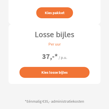
Kies pakket
Losse bijles
Per uur
37,-
*
/ p.u.
Kies losse bijles
*Eénmalig €35,- administratiekosten