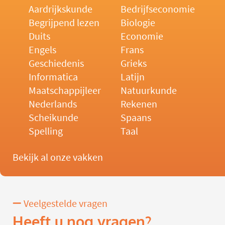
Aardrijkskunde
Bedrijfseconomie
Begrijpend lezen
Biologie
Duits
Economie
Engels
Frans
Geschiedenis
Grieks
Informatica
Latijn
Maatschappijleer
Natuurkunde
Nederlands
Rekenen
Scheikunde
Spaans
Spelling
Taal
Bekijk al onze vakken
Veelgestelde vragen
Heeft u nog vragen?