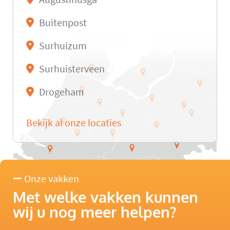
Buitenpost
Surhuizum
Surhuisterveen
Drogeham
Bekijk al onze locaties
Onze vakken
Met welke vakken kunnen
wij u nog meer helpen?