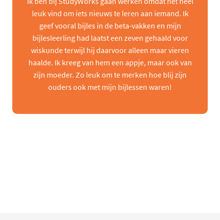
Ik ben bij StudyWorks gaan werken omdat het heel
leuk vind om iets nieuws te leren aan iemand. Ik
geef vooral bijles in de beta-vakken en mijn
bijlesleerling had laatst een zeven gehaald voor
wiskunde terwijl hij daarvoor alleen maar vieren
haalde. Ik kreeg van hem een appje, maar ook van
zijn moeder. Zo leuk om te merken hoe blij zijn
ouders ook met mijn bijlessen waren!