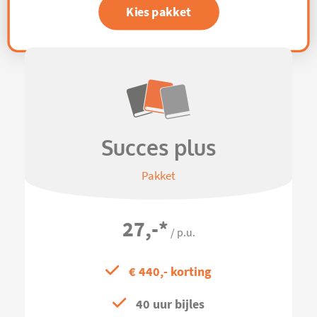
Kies pakket
Succes plus
Pakket
27,-
*
/ p.u.
€ 440,- korting
40 uur bijles