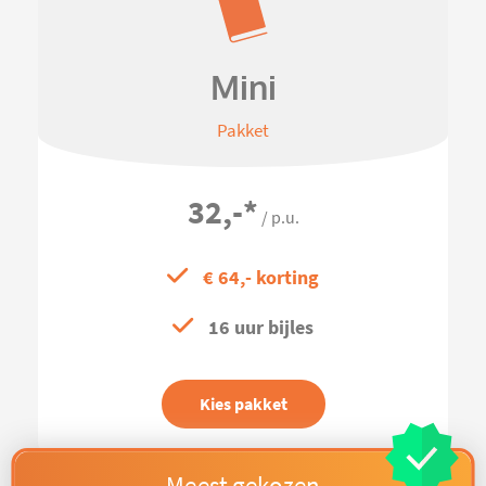
Mini
Pakket
32,-
*
/ p.u.
€ 64,- korting
16 uur bijles
Kies pakket