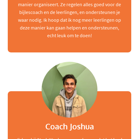
manier organiseert. Ze regelen alles goed voor de
bijlescoach en de leerlingen, en ondersteunen je
waar nodig. Ik hoop dat ik nog meer leerlingen op
deze manier kan gaan helpen en ondersteunen,
echt leuk om te doen!
Coach Joshua