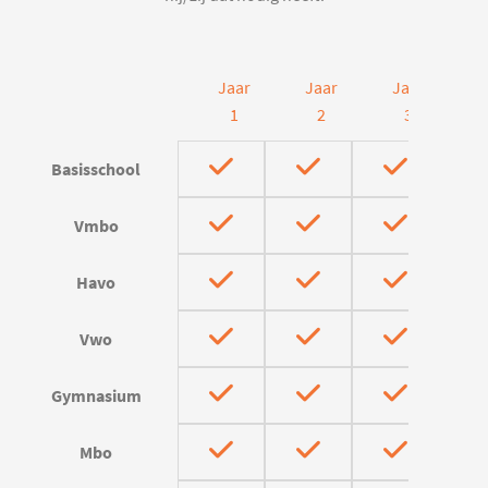
Jaar
Jaar
Jaar
J
1
2
3
Basisschool
Vmbo
Havo
Vwo
Gymnasium
Mbo