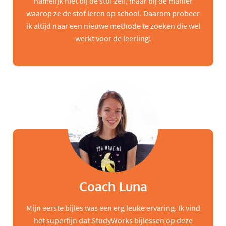
namelijk niet bij de stof zelf, maar bij de manier
waarop ze de stof leren op school. Daarom probeer
ik altijd naar een nieuwe methode te zoeken die wel
werkt voor de leerling!
Coach Luna
Mijn eerste bijles was een erg leuke ervaring. Ik vind
het superfijn dat StudyWorks bijlessen op deze