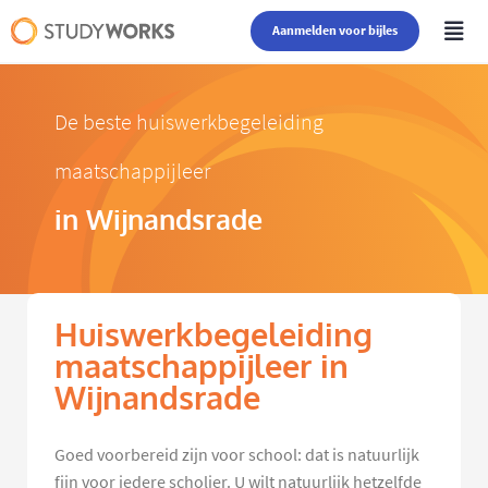
Aanmelden voor bijles
De beste huiswerkbegeleiding
maatschappijleer
in Wijnandsrade
Huiswerkbegeleiding
maatschappijleer in
Wijnandsrade
Goed voorbereid zijn voor school: dat is natuurlijk
fijn voor iedere scholier. U wilt natuurlijk hetzelfde