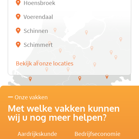
Hoensbroek
Voerendaal
Schinnen
Schimmert
Bekijk al onze locaties
Onze vakken
Met welke vakken kunnen
wij u nog meer helpen?
Aardrijkskunde
Bedrijfseconomie