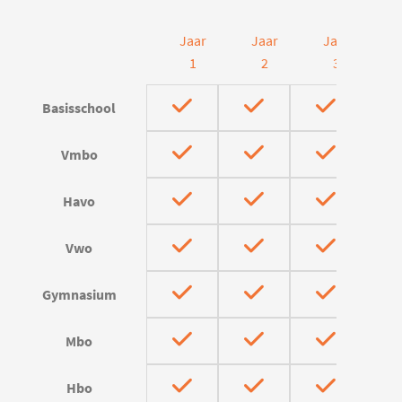
Jaar
Jaar
Jaar
J
1
2
3
Basisschool
Vmbo
Havo
Vwo
Gymnasium
Mbo
Hbo