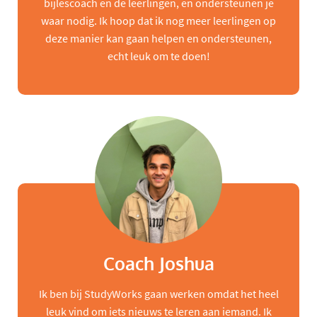
bijlescoach en de leerlingen, en ondersteunen je
waar nodig. Ik hoop dat ik nog meer leerlingen op
deze manier kan gaan helpen en ondersteunen,
echt leuk om te doen!
Coach Joshua
Ik ben bij StudyWorks gaan werken omdat het heel
leuk vind om iets nieuws te leren aan iemand. Ik