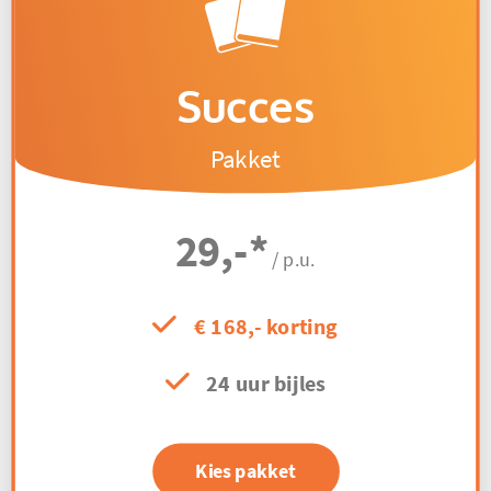
Succes
Pakket
29,-
*
/ p.u.
€ 168,- korting
24 uur bijles
Kies pakket