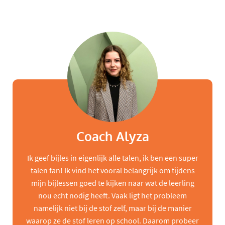
Coach Alyza
Ik geef bijles in eigenlijk alle talen, ik ben een super
talen fan! Ik vind het vooral belangrijk om tijdens
mijn bijlessen goed te kijken naar wat de leerling
nou echt nodig heeft. Vaak ligt het probleem
namelijk niet bij de stof zelf, maar bij de manier
waarop ze de stof leren op school. Daarom probeer