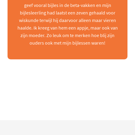
geef vooral bijles in de beta-vakken en mijn
bijlesleerling had laatst een zeven gehaald voor
wiskunde terwijl hij daarvoor alleen maar vieren
haalde. Ik kreeg van hem een appje, maar ook van
zijn moeder. Zo leuk om te merken hoe blij zijn
ouders ook met mijn bijlessen waren!