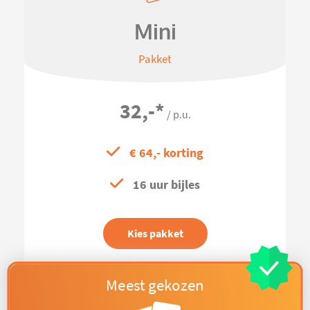
Mini
Pakket
32,-
*
/ p.u.
€ 64,- korting
16 uur bijles
Kies pakket