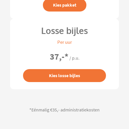
Kies pakket
Losse bijles
Per uur
37,-
*
/ p.u.
Kies losse bijles
*Eénmalig €35,- administratiekosten