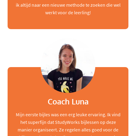
ik altijd naar een nieuwe methode te zoeken die wel
werkt voor de leerling!
Coach Luna
Mijn eerste bijles was een erg leuke ervaring. Ik vind
het superfijn dat StudyWorks bijlessen op deze
manier organiseert. Ze regelen alles goed voor de