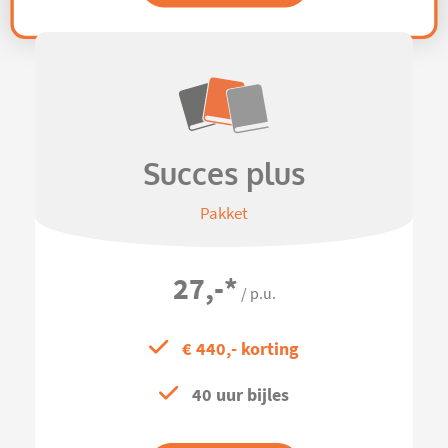
Succes plus
Pakket
27,-
*
/ p.u.
€ 440,- korting
40 uur bijles