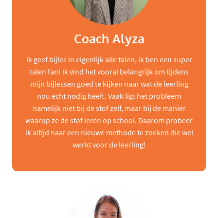
Coach Alyza
Ik geef bijles in eigenlijk alle talen, ik ben een super
talen fan! Ik vind het vooral belangrijk om tijdens
mijn bijlessen goed te kijken naar wat de leerling
nou echt nodig heeft. Vaak ligt het probleem
namelijk niet bij de stof zelf, maar bij de manier
waarop ze de stof leren op school. Daarom probeer
ik altijd naar een nieuwe methode te zoeken die wel
werkt voor de leerling!