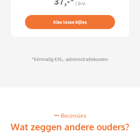
37,-
*
/ p.u.
Kies losse bijles
*Eénmalig €35,- administratiekosten
Recensies
Wat zeggen andere ouders?