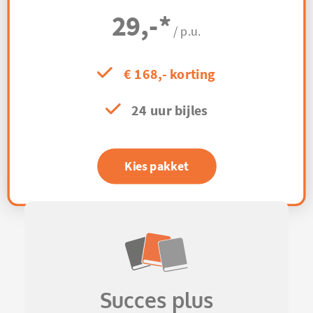
29,-
*
/ p.u.
€ 168,- korting
24 uur bijles
Kies pakket
Succes plus