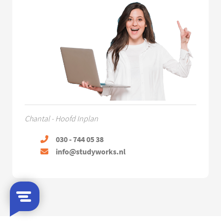
Chantal - Hoofd Inplan
030 - 744 05 38
info@studyworks.nl