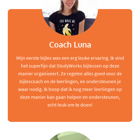
Coach Luna
Mijn eerste bijles was een erg leuke ervaring. Ik vind
het superfijn dat StudyWorks bijlessen op deze
manier organiseert. Ze regelen alles goed voor de
bijlescoach en de leerlingen, en ondersteunen je
waar nodig. Ik hoop dat ik nog meer leerlingen op
deze manier kan gaan helpen en ondersteunen,
echt leuk om te doen!