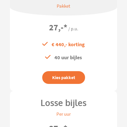
Pakket
27,-
*
/ p.u.
€ 440,- korting
40 uur bijles
Kies pakket
Losse bijles
Per uur