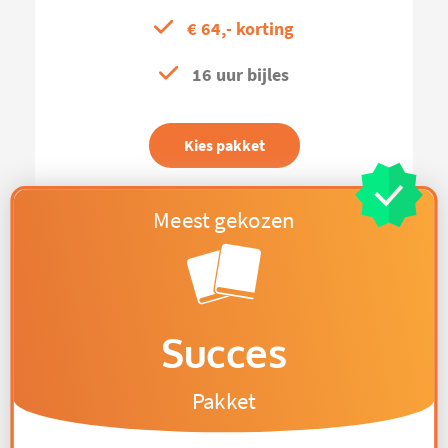
€ 64,- korting
16 uur bijles
Kies pakket
Succes
Pakket