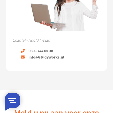
Chantal - Hoofd Inplan
030 - 744 05 38
info@studyworks.nl