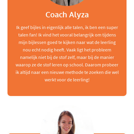
Coach Alyza
Ik geef bijles in eigenlijk alle talen, ik ben een super
talen fan! Ik vind het vooral belangrijk om tijdens
mijn bijlessen goed te kijken naar wat de leerling
nou echt nodig heeft. Vaak ligt het probleem
namelijk niet bij de stof zelf, maar bij de manier
waarop ze de stof leren op school. Daarom probeer
ik altijd naar een nieuwe methode te zoeken die wel
werkt voor de leerling!