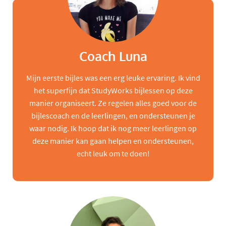
Coach Luna
Mijn eerste bijles was een erg leuke ervaring. Ik vind
het superfijn dat StudyWorks bijlessen op deze
manier organiseert. Ze regelen alles goed voor de
bijlescoach en de leerlingen, en ondersteunen je
waar nodig. Ik hoop dat ik nog meer leerlingen op
deze manier kan gaan helpen en ondersteunen,
echt leuk om te doen!