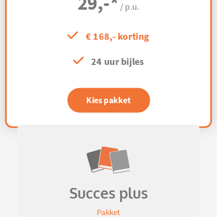
29,-
*
/ p.u.
€ 168,- korting
24 uur bijles
Kies pakket
Succes plus
Pakket