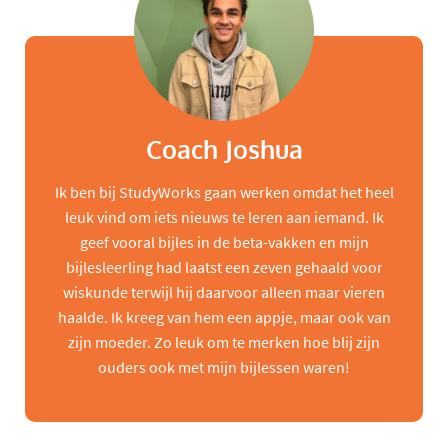
Coach Joshua
Ik ben bij StudyWorks gaan werken omdat het heel
leuk vind om iets nieuws te leren aan iemand. Ik
geef vooral bijles in de beta-vakken en mijn
bijlesleerling had laatst een zeven gehaald voor
wiskunde terwijl hij daarvoor alleen maar vieren
haalde. Ik kreeg van hem een appje, maar ook van
zijn moeder. Zo leuk om te merken hoe blij zijn
ouders ook met mijn bijlessen waren!