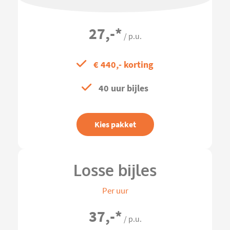
27,-
*
/ p.u.
€ 440,- korting
40 uur bijles
Kies pakket
Losse bijles
Per uur
37,-
*
/ p.u.