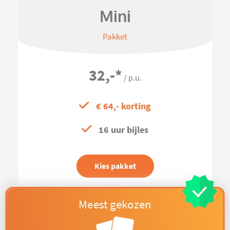
Mini
Pakket
32,-
*
/ p.u.
€ 64,- korting
16 uur bijles
Kies pakket