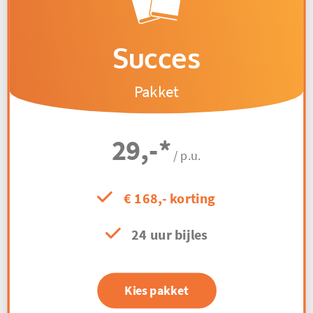
Succes
Pakket
29,-
*
/ p.u.
€ 168,- korting
24 uur bijles
Kies pakket