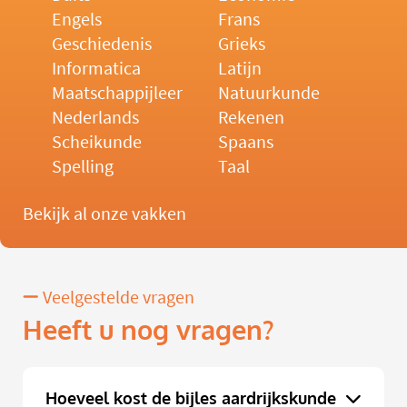
Engels
Frans
Geschiedenis
Grieks
Informatica
Latijn
Maatschappijleer
Natuurkunde
Nederlands
Rekenen
Scheikunde
Spaans
Spelling
Taal
Bekijk al onze vakken
Veelgestelde vragen
Heeft u nog vragen?
Hoeveel kost de bijles aardrijkskunde