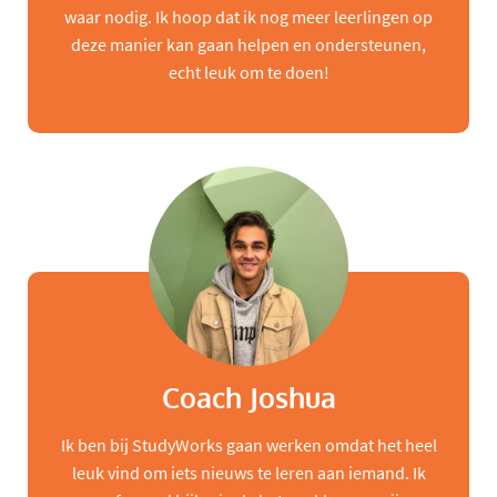
waar nodig. Ik hoop dat ik nog meer leerlingen op
deze manier kan gaan helpen en ondersteunen,
echt leuk om te doen!
Coach Joshua
Ik ben bij StudyWorks gaan werken omdat het heel
leuk vind om iets nieuws te leren aan iemand. Ik