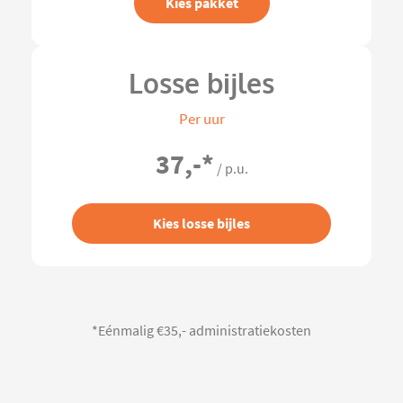
Kies pakket
Losse bijles
Per uur
37,-
*
/ p.u.
Kies losse bijles
*Eénmalig €35,- administratiekosten