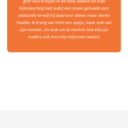
geef vooral bijles in de beta-vakken en mijn
bijlesleerling had laatst een zeven gehaald voor
wiskunde terwijl hij daarvoor alleen maar vieren
haalde. Ik kreeg van hem een appje, maar ook van
zijn moeder. Zo leuk om te merken hoe blij zijn
ouders ook met mijn bijlessen waren!