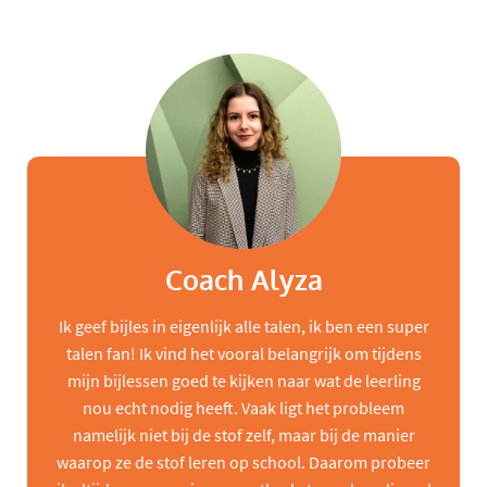
Coach Alyza
Ik geef bijles in eigenlijk alle talen, ik ben een super
talen fan! Ik vind het vooral belangrijk om tijdens
mijn bijlessen goed te kijken naar wat de leerling
nou echt nodig heeft. Vaak ligt het probleem
namelijk niet bij de stof zelf, maar bij de manier
waarop ze de stof leren op school. Daarom probeer