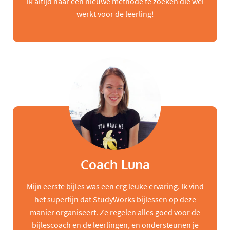
ik altijd naar een nieuwe methode te zoeken die wel
werkt voor de leerling!
Coach Luna
Mijn eerste bijles was een erg leuke ervaring. Ik vind
het superfijn dat StudyWorks bijlessen op deze
manier organiseert. Ze regelen alles goed voor de
bijlescoach en de leerlingen, en ondersteunen je