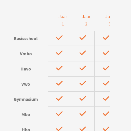
Jaar
Jaar
Jaar
J
1
2
3
Basisschool
Vmbo
Havo
Vwo
Gymnasium
Mbo
Hbo