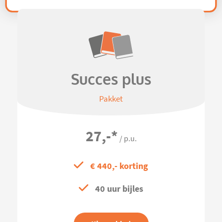
Succes plus
Pakket
27,-
*
/ p.u.
€ 440,- korting
40 uur bijles