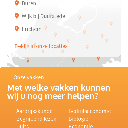
Buren
Wijk bij Duurstede
Erichem
Bekijk al onze locaties
Onze vakken
Met welke vakken kunnen
wij u nog meer helpen?
Aardrijkskunde
Bedrijfseconomie
Begrijpend lezen
Biologie
Duits
Economie