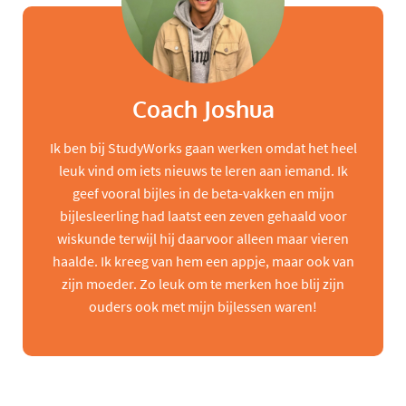
Coach Joshua
Ik ben bij StudyWorks gaan werken omdat het heel
leuk vind om iets nieuws te leren aan iemand. Ik
geef vooral bijles in de beta-vakken en mijn
bijlesleerling had laatst een zeven gehaald voor
wiskunde terwijl hij daarvoor alleen maar vieren
haalde. Ik kreeg van hem een appje, maar ook van
zijn moeder. Zo leuk om te merken hoe blij zijn
ouders ook met mijn bijlessen waren!