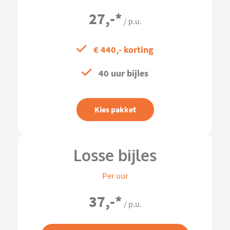
27,-
*
/ p.u.
€ 440,- korting
40 uur bijles
Kies pakket
Losse bijles
Per uur
37,-
*
/ p.u.