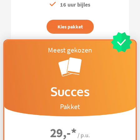
16 uur bijles
Kies pakket
Succes
Pakket
29,-
*
/ p.u.