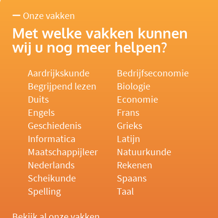
Onze vakken
Met welke vakken kunnen
wij u nog meer helpen?
Aardrijkskunde
Bedrijfseconomie
Begrijpend lezen
Biologie
Duits
Economie
Engels
Frans
Geschiedenis
Grieks
Informatica
Latijn
Maatschappijleer
Natuurkunde
Nederlands
Rekenen
Scheikunde
Spaans
Spelling
Taal
Bekijk al onze vakken