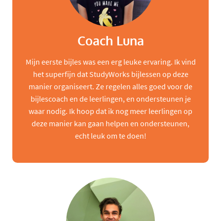
Coach Luna
Mijn eerste bijles was een erg leuke ervaring. Ik vind
het superfijn dat StudyWorks bijlessen op deze
manier organiseert. Ze regelen alles goed voor de
bijlescoach en de leerlingen, en ondersteunen je
waar nodig. Ik hoop dat ik nog meer leerlingen op
deze manier kan gaan helpen en ondersteunen,
echt leuk om te doen!