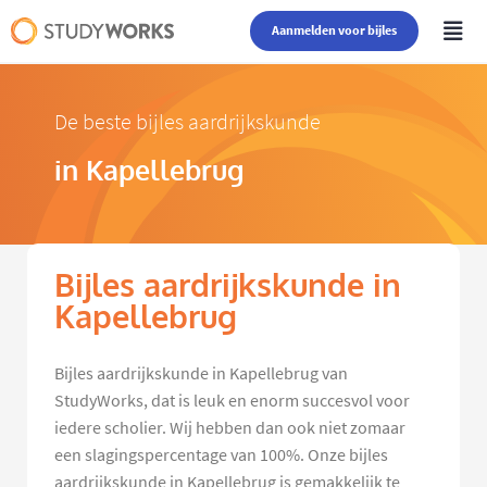
Aanmelden voor bijles
De beste bijles aardrijkskunde
in Kapellebrug
Bijles aardrijkskunde in
Kapellebrug
Bijles aardrijkskunde in Kapellebrug van
StudyWorks, dat is leuk en enorm succesvol voor
iedere scholier. Wij hebben dan ook niet zomaar
een slagingspercentage van 100%. Onze bijles
aardrijkskunde in Kapellebrug is gemakkelijk te