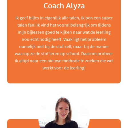
Coach Alyza
Ik geef bijles in eigenlijk alle talen, ik ben een super
talen fan! Ik vind het vooral belangrijk om tijdens
mijn bijlessen goed te kijken naar wat de leerling
nou echt nodig heeft. Vaak ligt het probleem
namelijk niet bij de stof zelf, maar bij de manier
waarop ze de stof leren op school. Daarom probeer
ik altijd naar een nieuwe methode te zoeken die wel
werkt voor de leerling!