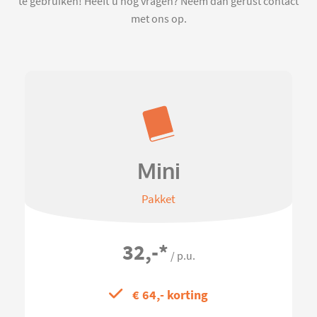
te gebruiken! Heeft u nog vragen? Neem dan gerust contact
met ons op.
Mini
Pakket
32,-
*
/ p.u.
€ 64,- korting