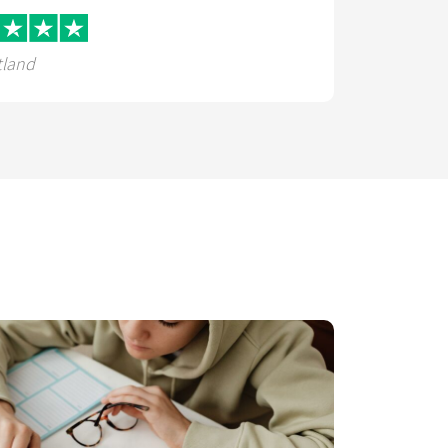
tland