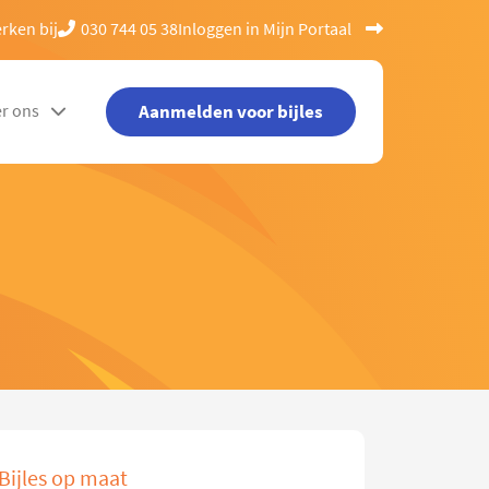
rken bij
030 744 05 38
Inloggen in Mijn Portaal
Aanmelden voor bijles
r ons
Bijles op maat