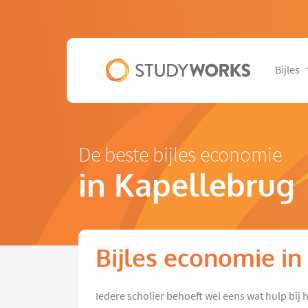
Bijles
De beste bijles economie
in Kapellebrug
Bijles economie in
Iedere scholier behoeft wel eens wat hulp bij 