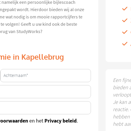
t namelijk een persoonlijke bijlescoach
ngepakt wordt. Hierdoor bieden wij al onze
ne wat nodig is om mooie rapportcijfers te
e te volgen! Geeft u uw kind ook de beste
ebrug van StudyWorks?
omie in Kapellebrug
Een fijn
bieden 
verloop
Je kan a
reactie.
hebben k
voorwaarden
Privacy beleid
en het
.
hebt aa