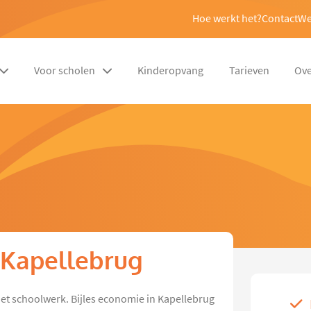
Hoe werkt het?
Contact
We
Voor scholen
Kinderopvang
Tarieven
Ove
 Kapellebrug
het schoolwerk. Bijles economie in Kapellebrug