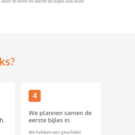
 door te leren en wordt de bijles ook leuk!
ks?
4
We plannen samen de
h.
eerste bijles in.
We hebben een geschikte