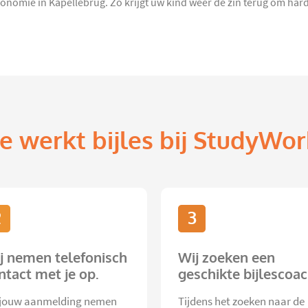
conomie in Kapellebrug. Zo krijgt uw kind weer de zin terug om hard
e werkt bijles bij StudyWor
2
3
j nemen telefonisch
Wij zoeken een
ntact met je op.
geschikte bijlescoac
jouw aanmelding nemen
Tijdens het zoeken naar de