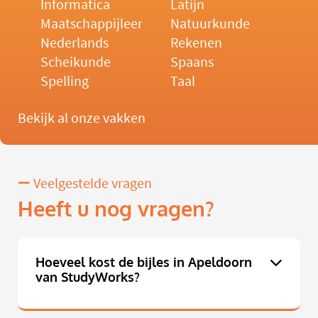
Informatica
Latijn
Maatschappijleer
Natuurkunde
Nederlands
Rekenen
Scheikunde
Spaans
Spelling
Taal
Bekijk al onze vakken
Veelgestelde vragen
Heeft u nog vragen?
Hoeveel kost de bijles in Apeldoorn
van StudyWorks?