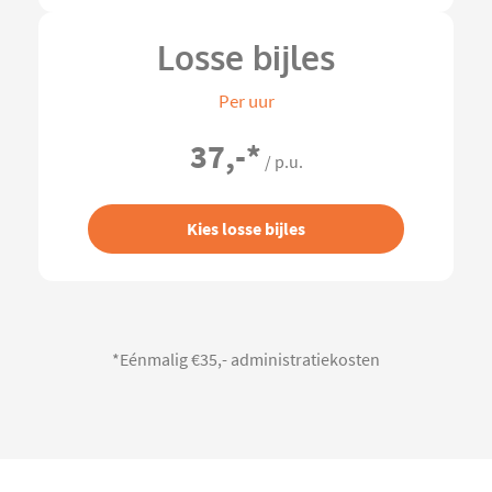
Losse bijles
Per uur
37,-
*
/ p.u.
Kies losse bijles
*Eénmalig €35,- administratiekosten