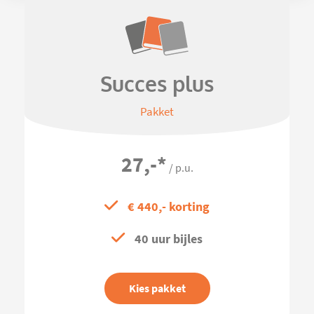
Succes plus
Pakket
27,-
*
/ p.u.
€ 440,- korting
40 uur bijles
Kies pakket