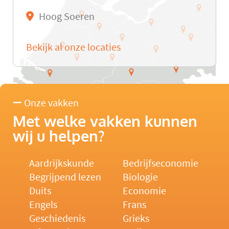
Hoog Soeren
Bekijk al onze locaties
Onze vakken
Met welke vakken kunnen
wij u helpen?
Aardrijkskunde
Bedrijfseconomie
Begrijpend lezen
Biologie
Duits
Economie
Engels
Frans
Geschiedenis
Grieks