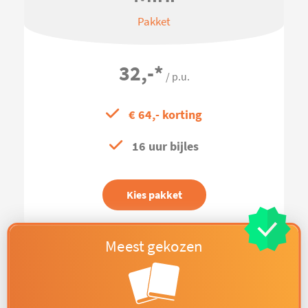
Pakket
32,-
*
/ p.u.
€ 64,- korting
16 uur bijles
Kies pakket