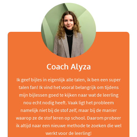
Coach Alyza
Ik geef bijles in eigenlijk alle talen, ik ben een super
talen fan! Ik vind het vooral belangrijk om tijdens
mijn bijlessen goed te kijken naar wat de leerling
nou echt nodig heeft. Vaak ligt het probleem
namelijk niet bij de stof zelf, maar bij de manier
waarop ze de stof leren op school. Daarom probeer
ik altijd naar een nieuwe methode te zoeken die wel
werkt voor de leerling!