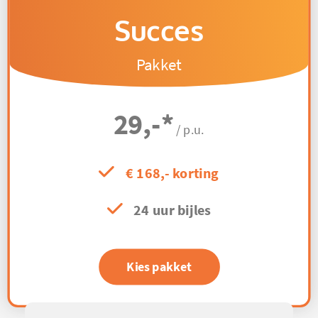
Succes
Pakket
29,-
*
/ p.u.
€ 168,- korting
24 uur bijles
Kies pakket