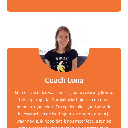
Coach Luna
Mijn eerste bijles was een erg leuke ervaring. Ik vind
het superfijn dat StudyWorks bijlessen op deze
manier organiseert. Ze regelen alles goed voor de
bijlescoach en de leerlingen, en ondersteunen je
waar nodig. Ik hoop dat ik nog meer leerlingen op