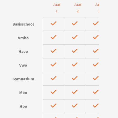
Jaar
Jaar
Jaar
J
1
2
3
Basisschool
Vmbo
Havo
Vwo
Gymnasium
Mbo
Hbo