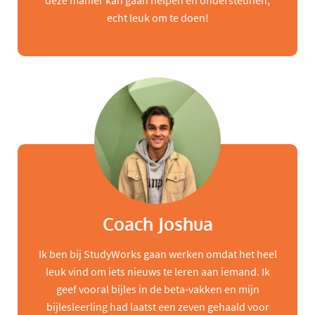
deze manier kan gaan helpen en ondersteunen,
echt leuk om te doen!
Coach Joshua
Ik ben bij StudyWorks gaan werken omdat het heel
leuk vind om iets nieuws te leren aan iemand. Ik
geef vooral bijles in de beta-vakken en mijn
bijlesleerling had laatst een zeven gehaald voor