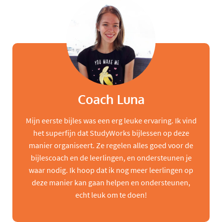
Coach Luna
Mijn eerste bijles was een erg leuke ervaring. Ik vind
het superfijn dat StudyWorks bijlessen op deze
manier organiseert. Ze regelen alles goed voor de
bijlescoach en de leerlingen, en ondersteunen je
waar nodig. Ik hoop dat ik nog meer leerlingen op
deze manier kan gaan helpen en ondersteunen,
echt leuk om te doen!