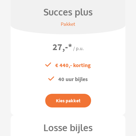
Succes plus
Pakket
27,-
*
/ p.u.
€ 440,- korting
40 uur bijles
Kies pakket
Losse bijles