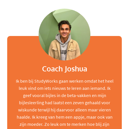
Coach Joshua
Ik ben bij StudyWorks gaan werken omdat het heel
leuk vind om iets nieuws te leren aan iemand. Ik
geef vooral bijles in de beta-vakken en mijn
bijlesleerling had laatst een zeven gehaald voor
wiskunde terwijl hij daarvoor alleen maar vieren
haalde. Ik kreeg van hem een appje, maar ook van
zijn moeder. Zo leuk om te merken hoe blij zijn