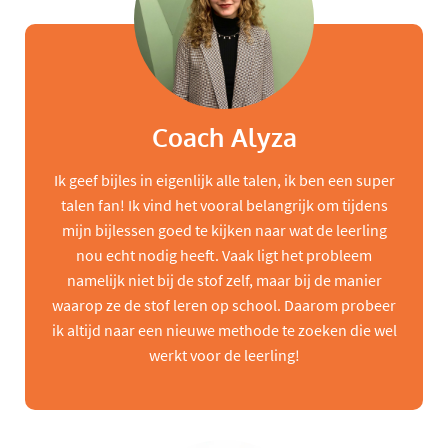
Coach Alyza
Ik geef bijles in eigenlijk alle talen, ik ben een super
talen fan! Ik vind het vooral belangrijk om tijdens
mijn bijlessen goed te kijken naar wat de leerling
nou echt nodig heeft. Vaak ligt het probleem
namelijk niet bij de stof zelf, maar bij de manier
waarop ze de stof leren op school. Daarom probeer
ik altijd naar een nieuwe methode te zoeken die wel
werkt voor de leerling!