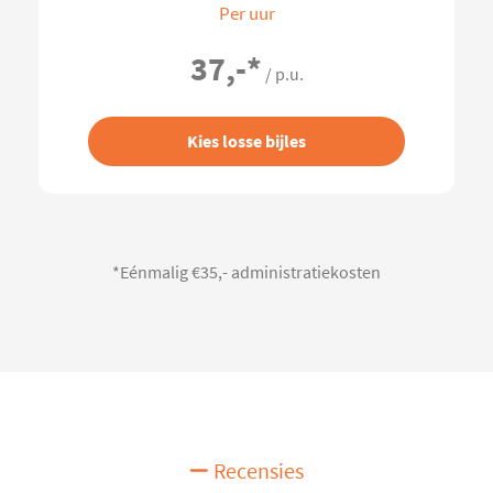
Per uur
37,-
*
/ p.u.
Kies losse bijles
*Eénmalig €35,- administratiekosten
Recensies