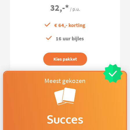
32,-
*
/ p.u.
€ 64,- korting
16 uur bijles
Kies pakket
Succes