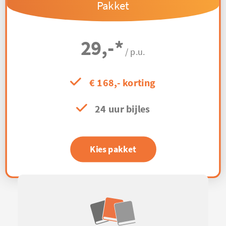
Pakket
29,-
*
/ p.u.
€ 168,- korting
24 uur bijles
Kies pakket