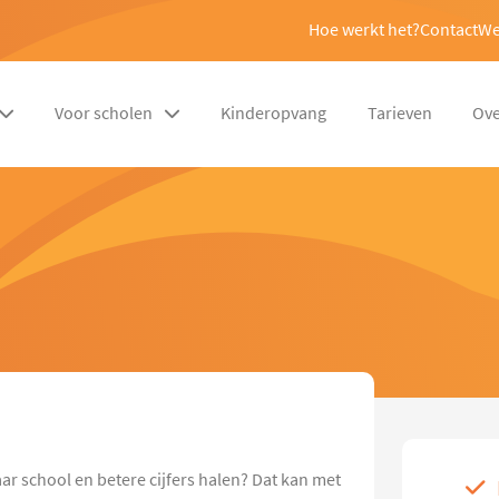
Hoe werkt het?
Contact
We
Voor scholen
Kinderopvang
Tarieven
Ove
ar school en betere cijfers halen? Dat kan met