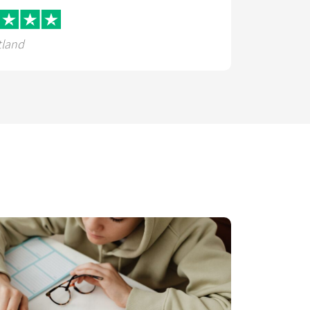
tland