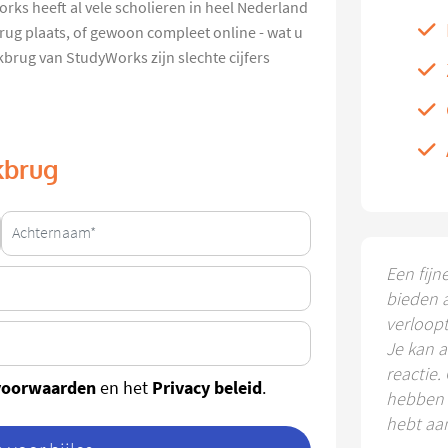
rks heeft al vele scholieren in heel Nederland
kbrug plaats, of gewoon compleet online - wat u
lkbrug van StudyWorks zijn slechte cijfers
lkbrug
Een fijn
bieden 
verloop
Je kan a
reactie.
voorwaarden
Privacy beleid
en het
.
hebben k
hebt aa