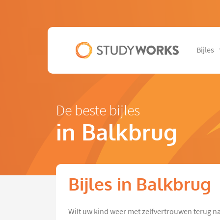
Bijles
De beste bijles
in Balkbrug
Bijles in Balkbrug
Wilt uw kind weer met zelfvertrouwen terug na