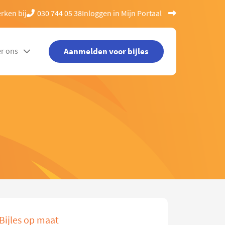
rken bij
030 744 05 38
Inloggen in Mijn Portaal
Aanmelden voor bijles
r ons
Bijles op maat