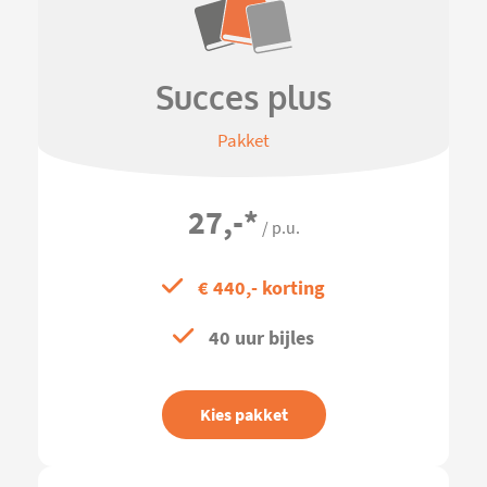
Succes plus
Pakket
27,-
*
/ p.u.
€ 440,- korting
40 uur bijles
Kies pakket