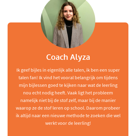
Coach Alyza
Ik geef bijles in eigenlijk alle talen, ik ben een super
talen fan! Ik vind het vooral belangrijk om tijdens
mijn bijlessen goed te kijken naar wat de leerling
nou echt nodig heeft. Vaak ligt het probleem
namelijk niet bij de stof zelf, maar bij de manier
waarop ze de stof leren op school. Daarom probeer
ik altijd naar een nieuwe methode te zoeken die wel
werkt voor de leerling!