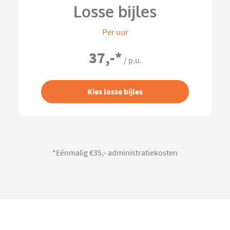
Losse bijles
Per uur
37,-
*
/ p.u.
Kies losse bijles
*Eénmalig €35,- administratiekosten