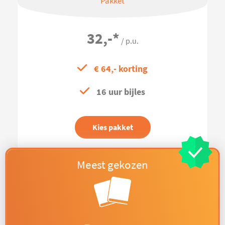
Pakket
32,-
*
/ p.u.
€ 64,- korting
16 uur bijles
Kies pakket