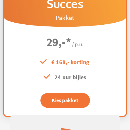
Succes
Pakket
29,-
*
/ p.u.
€ 168,- korting
24 uur bijles
Kies pakket