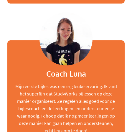
Coach Luna
Mijn eerste bijles was een erg leuke ervaring. Ik vind
het superfijn dat StudyWorks bijlessen op deze
manier organiseert. Ze regelen alles goed voor de
bijlescoach en de leerlingen, en ondersteunen je
waar nodig. Ik hoop dat ik nog meer leerlingen op
deze manier kan gaan helpen en ondersteunen,
echt leuk om te doen!