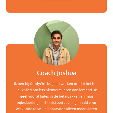
Coach Joshua
Ik ben bij StudyWorks gaan werken omdat het heel
leuk vind om iets nieuws te leren aan iemand. Ik
geef vooral bijles in de beta-vakken en mijn
bijlesleerling had laatst een zeven gehaald voor
wiskunde terwijl hij daarvoor alleen maar vieren