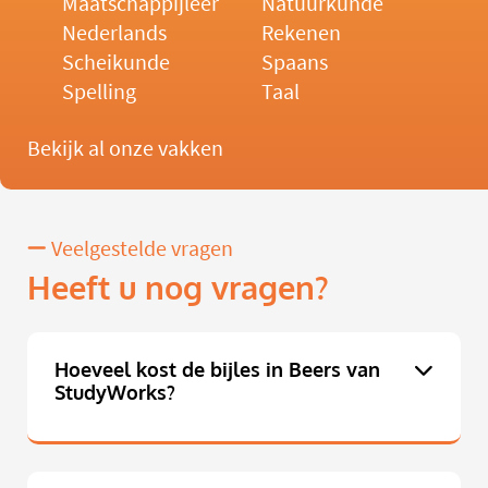
Maatschappijleer
Natuurkunde
Nederlands
Rekenen
Scheikunde
Spaans
Spelling
Taal
Bekijk al onze vakken
Veelgestelde vragen
Heeft u nog vragen?
Hoeveel kost de bijles in Beers van
StudyWorks?