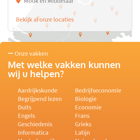
Mook en Middelaar
Bekijk al onze locaties
Onze vakken
Met welke vakken kunnen
wij u helpen?
Aardrijkskunde
Bedrijfseconomie
Begrijpend lezen
Biologie
Duits
Economie
Engels
Frans
Geschiedenis
Grieks
Informatica
Latijn