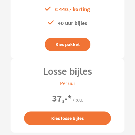
€ 440,- korting
40 uur bijles
Kies pakket
Losse bijles
Per uur
37,-
*
/ p.u.
Kies losse bijles