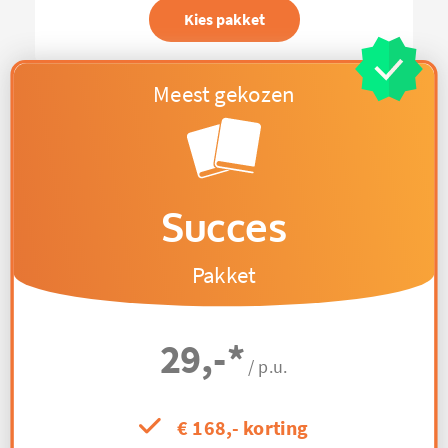
Kies pakket
Succes
Pakket
29,-
*
/ p.u.
€ 168,- korting