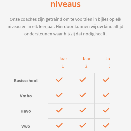
niveaus
Onze coaches zijn getraind om te voorzien in bijles op elk
niveau en in elk leerjaar. Hierdoor kunnen wij uw kind altijd
ondersteunen waar hij/zij dat nodig heeft.
Jaar
Jaar
Jaar
J
1
2
3
Basisschool
Vmbo
Havo
Vwo