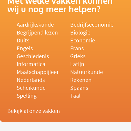
Met welke vakken kunnen
wij u nog meer helpen?
Aardrijkskunde
Bedrijfseconomie
Begrijpend lezen
Biologie
Duits
Economie
Engels
Frans
Geschiedenis
Grieks
Informatica
Latijn
Maatschappijleer
Natuurkunde
Nederlands
Rekenen
Scheikunde
Spaans
Spelling
Taal
Bekijk al onze vakken