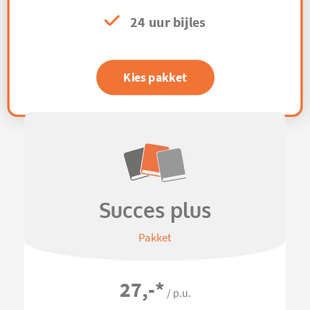
24 uur bijles
Kies pakket
Succes plus
Pakket
27,-
*
/ p.u.