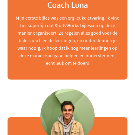
Coach Luna
Mijn eerste bijles was een erg leuke ervaring. Ik vind
het superfijn dat StudyWorks bijlessen op deze
manier organiseert. Ze regelen alles goed voor de
bijlescoach en de leerlingen, en ondersteunen je
waar nodig. Ik hoop dat ik nog meer leerlingen op
deze manier kan gaan helpen en ondersteunen,
echt leuk om te doen!