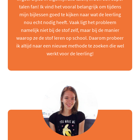
talen fan! Ik vind het vooral belangrijk om tijdens
mijn bijlessen goed te kijken naar wat de leerling
nou echt nodig heeft. Vaak ligt het probleem
namelijk niet bij de stof zelf, maar bij de manier
waarop ze de stof leren op school. Daarom probeer
ik altijd naar een nieuwe methode te zoeken die wel
werkt voor de leerling!