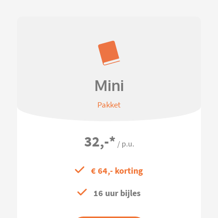
Mini
Pakket
32,-
*
/ p.u.
€ 64,- korting
16 uur bijles