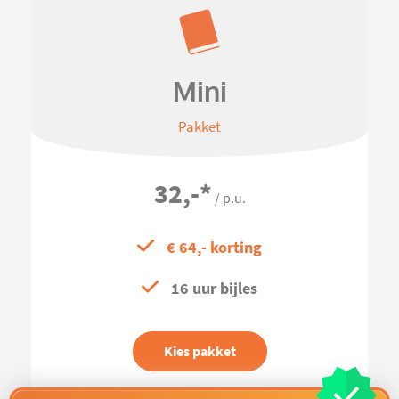
Mini
Pakket
32,-
*
/ p.u.
€ 64,- korting
16 uur bijles
Kies pakket