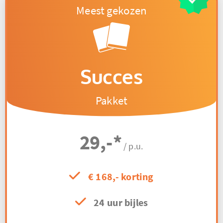
Succes
Pakket
29,-
*
/ p.u.
€ 168,- korting
24 uur bijles