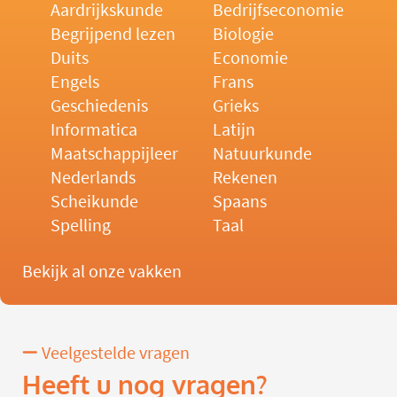
Aardrijkskunde
Bedrijfseconomie
Begrijpend lezen
Biologie
Duits
Economie
Engels
Frans
Geschiedenis
Grieks
Informatica
Latijn
Maatschappijleer
Natuurkunde
Nederlands
Rekenen
Scheikunde
Spaans
Spelling
Taal
Bekijk al onze vakken
Veelgestelde vragen
Heeft u nog vragen?