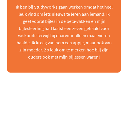
Ik ben bij StudyWorks gaan werken omdat het heel
leuk vind om iets nieuws te leren aan iemand. Ik
geef vooral bijles in de beta-vakken en mijn
bijlesleerling had laatst een zeven gehaald voor
wiskunde terwijl hij daarvoor alleen maar vieren
haalde. Ik kreeg van hem een appje, maar ook van
zijn moeder. Zo leuk om te merken hoe blij zijn
ouders ook met mijn bijlessen waren!