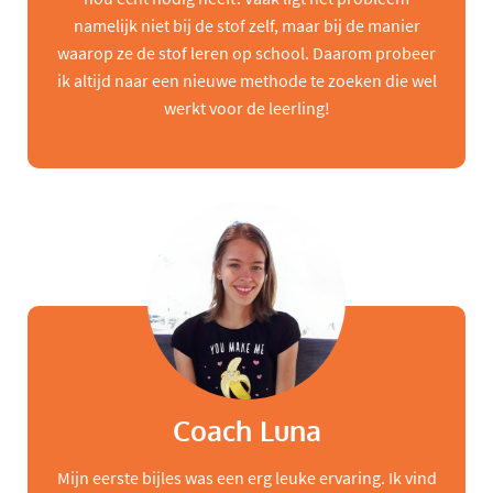
namelijk niet bij de stof zelf, maar bij de manier
waarop ze de stof leren op school. Daarom probeer
ik altijd naar een nieuwe methode te zoeken die wel
werkt voor de leerling!
Coach Luna
Mijn eerste bijles was een erg leuke ervaring. Ik vind