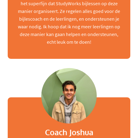
het superfijn dat StudyWorks bijlessen op deze
manier organiseert. Ze regelen alles goed voor de
bijlescoach en de leerlingen, en ondersteunen je
waar nodig. Ik hoop dat ik nog meer leerlingen op
deze manier kan gaan helpen en ondersteunen,
echt leuk om te doen!
Coach Joshua