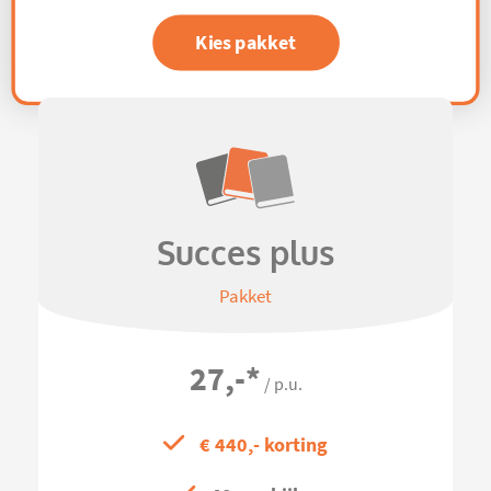
Kies pakket
Succes plus
Pakket
27,-
*
/ p.u.
€ 440,- korting