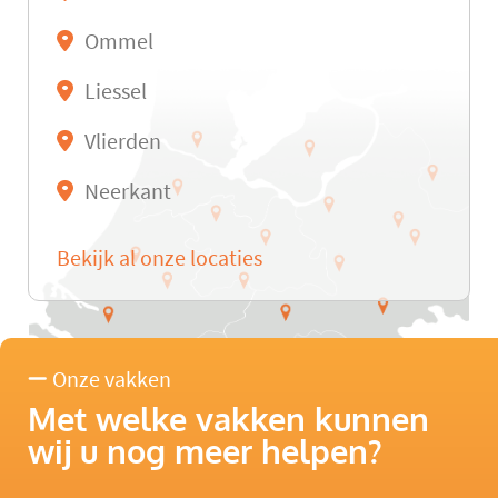
Ommel
Liessel
Vlierden
Neerkant
Bekijk al onze locaties
Onze vakken
Met welke vakken kunnen
wij u nog meer helpen?