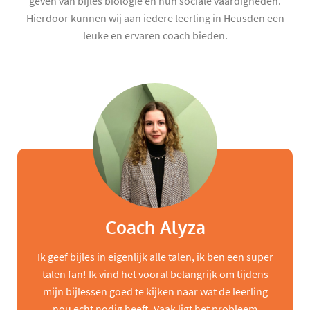
geven van bijles biologie en hun sociale vaardigheden.
Hierdoor kunnen wij aan iedere leerling in Heusden een
leuke en ervaren coach bieden.
Coach Alyza
Ik geef bijles in eigenlijk alle talen, ik ben een super
talen fan! Ik vind het vooral belangrijk om tijdens
mijn bijlessen goed te kijken naar wat de leerling
nou echt nodig heeft. Vaak ligt het probleem