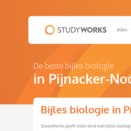
Bijles
De beste bijles biologie
in Pijnacker-N
Bijles biologie in
StudyWorks geeft ieder kind met bijles biolog