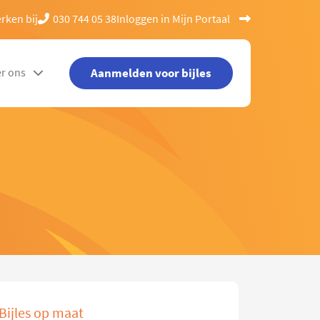
rken bij
030 744 05 38
Inloggen in Mijn Portaal
Aanmelden voor bijles
r ons
Bijles op maat