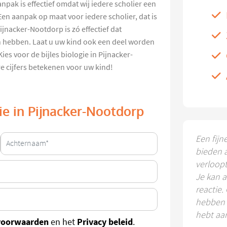
anpak is effectief omdat wij iedere scholier een
Een aanpak op maat voor iedere scholier, dat is
Pijnacker-Nootdorp is zó effectief dat
en hebben. Laat u uw kind ook een deel worden
es voor de bijles biologie in Pijnacker-
 cijfers betekenen voor uw kind!
gie in Pijnacker-Nootdorp
Een fijn
bieden 
verloop
Je kan a
reactie.
hebben k
hebt aa
voorwaarden
Privacy beleid
en het
.