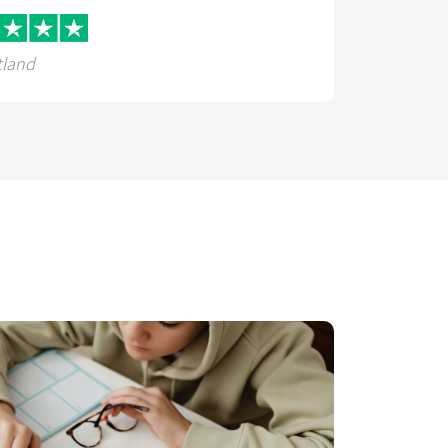
tland