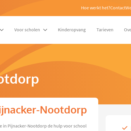
Hoe werkt het?
Contact
We
Voor scholen
Kinderopvang
Tarieven
Ove
ootdorp
 Pijnacker-Nootdorp
ie in Pijnacker-Nootdorp de hulp voor school