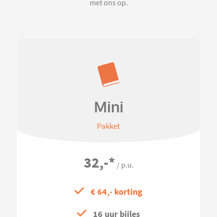
met ons op.
Mini
Pakket
32,-
*
/ p.u.
€ 64,- korting
16 uur bijles