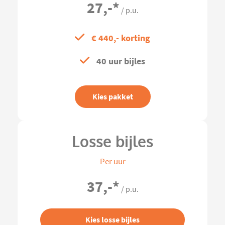
27,-
*
/ p.u.
€ 440,- korting
40 uur bijles
Kies pakket
Losse bijles
Per uur
37,-
*
/ p.u.
Kies losse bijles