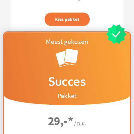
Kies pakket
Succes
Pakket
29,-
*
/ p.u.