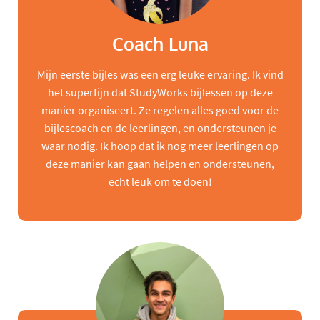
Coach Luna
Mijn eerste bijles was een erg leuke ervaring. Ik vind
het superfijn dat StudyWorks bijlessen op deze
manier organiseert. Ze regelen alles goed voor de
bijlescoach en de leerlingen, en ondersteunen je
waar nodig. Ik hoop dat ik nog meer leerlingen op
deze manier kan gaan helpen en ondersteunen,
echt leuk om te doen!