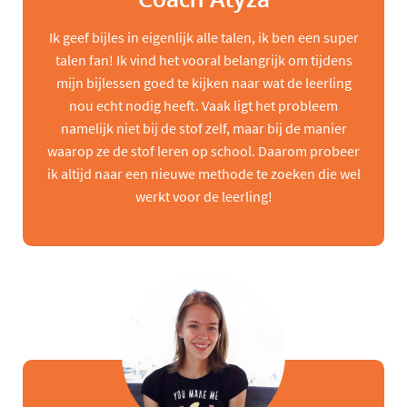
Ik geef bijles in eigenlijk alle talen, ik ben een super
talen fan! Ik vind het vooral belangrijk om tijdens
mijn bijlessen goed te kijken naar wat de leerling
nou echt nodig heeft. Vaak ligt het probleem
namelijk niet bij de stof zelf, maar bij de manier
waarop ze de stof leren op school. Daarom probeer
ik altijd naar een nieuwe methode te zoeken die wel
werkt voor de leerling!