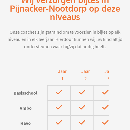
Wij verzorgen bijles in
Pijnacker-Nootdorp op deze
niveaus
Onze coaches zijn getraind om te voorzien in bijles op elk
niveau en in elk leerjaar. Hierdoor kunnen wij uw kind altijd
ondersteunen waar hij/zij dat nodig heeft.
Jaar
Jaar
Jaar
J
1
2
3
Basisschool
Vmbo
Havo