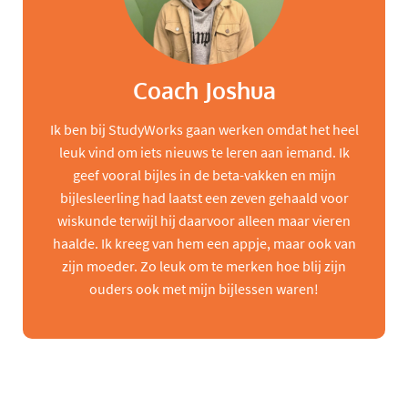
Coach Joshua
Ik ben bij StudyWorks gaan werken omdat het heel
leuk vind om iets nieuws te leren aan iemand. Ik
geef vooral bijles in de beta-vakken en mijn
bijlesleerling had laatst een zeven gehaald voor
wiskunde terwijl hij daarvoor alleen maar vieren
haalde. Ik kreeg van hem een appje, maar ook van
zijn moeder. Zo leuk om te merken hoe blij zijn
ouders ook met mijn bijlessen waren!