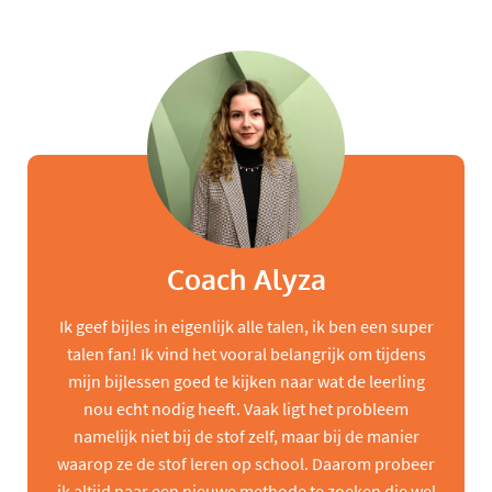
Coach Alyza
Ik geef bijles in eigenlijk alle talen, ik ben een super
talen fan! Ik vind het vooral belangrijk om tijdens
mijn bijlessen goed te kijken naar wat de leerling
nou echt nodig heeft. Vaak ligt het probleem
namelijk niet bij de stof zelf, maar bij de manier
waarop ze de stof leren op school. Daarom probeer
ik altijd naar een nieuwe methode te zoeken die wel