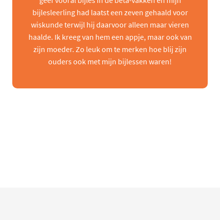
geef vooral bijles in de beta-vakken en mijn
bijlesleerling had laatst een zeven gehaald voor
wiskunde terwijl hij daarvoor alleen maar vieren
haalde. Ik kreeg van hem een appje, maar ook van
zijn moeder. Zo leuk om te merken hoe blij zijn
ouders ook met mijn bijlessen waren!