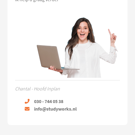
Chantal - Hoofd Inplan
030 - 744 05 38
info@studyworks.nl