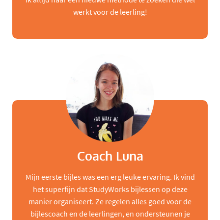
werkt voor de leerling!
Coach Luna
Mijn eerste bijles was een erg leuke ervaring. Ik vind
het superfijn dat StudyWorks bijlessen op deze
manier organiseert. Ze regelen alles goed voor de
bijlescoach en de leerlingen, en ondersteunen je