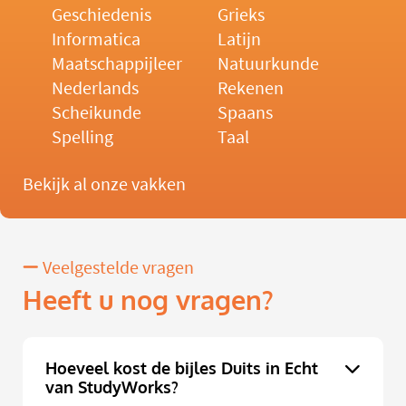
Geschiedenis
Grieks
Informatica
Latijn
Maatschappijleer
Natuurkunde
Nederlands
Rekenen
Scheikunde
Spaans
Spelling
Taal
Bekijk al onze vakken
Veelgestelde vragen
Heeft u nog vragen?
Hoeveel kost de bijles Duits in Echt
van StudyWorks?