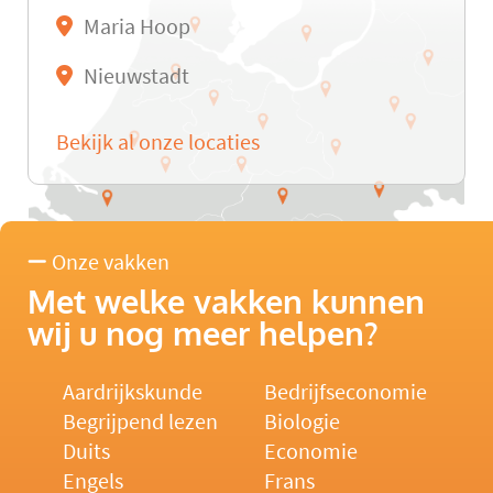
Maria Hoop
Nieuwstadt
Bekijk al onze locaties
Onze vakken
Met welke vakken kunnen
wij u nog meer helpen?
Aardrijkskunde
Bedrijfseconomie
Begrijpend lezen
Biologie
Duits
Economie
Engels
Frans