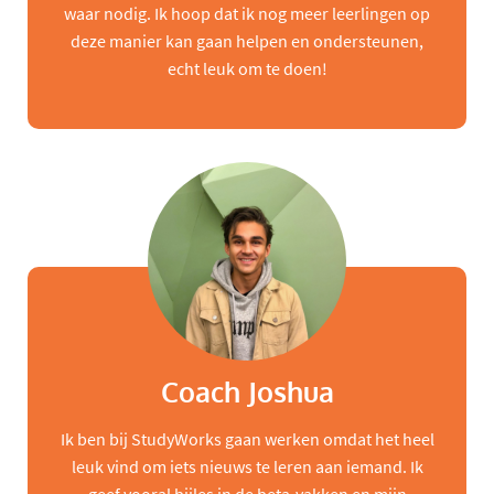
waar nodig. Ik hoop dat ik nog meer leerlingen op
deze manier kan gaan helpen en ondersteunen,
echt leuk om te doen!
Coach Joshua
Ik ben bij StudyWorks gaan werken omdat het heel
leuk vind om iets nieuws te leren aan iemand. Ik