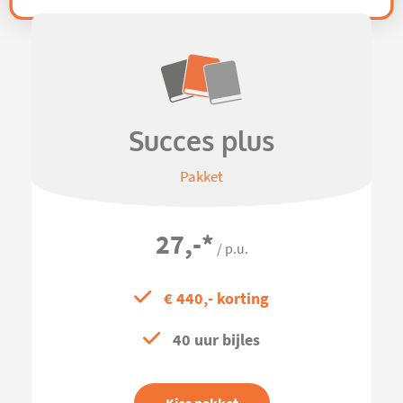
Succes plus
Pakket
27,-
*
/ p.u.
€ 440,- korting
40 uur bijles