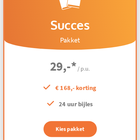
Succes
Pakket
29,-
*
/ p.u.
€ 168,- korting
24 uur bijles
Kies pakket