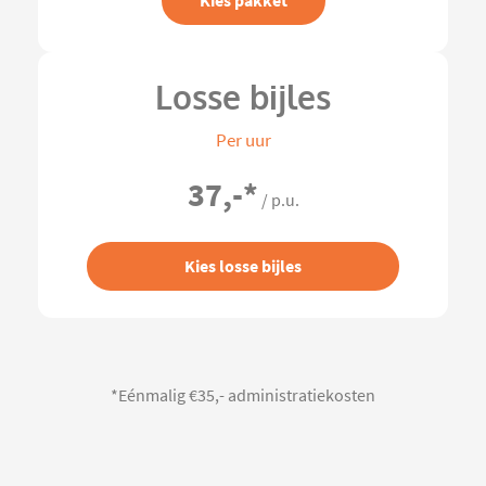
Kies pakket
Losse bijles
Per uur
37,-
*
/ p.u.
Kies losse bijles
*Eénmalig €35,- administratiekosten