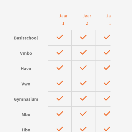
Jaar
Jaar
Jaar
J
1
2
3
Basisschool
Vmbo
Havo
Vwo
Gymnasium
Mbo
Hbo