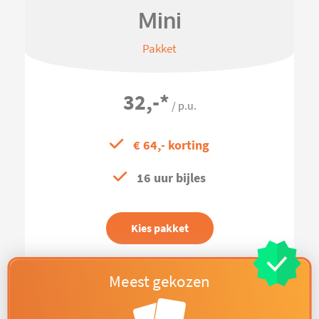
Mini
Pakket
32,-
*
/ p.u.
€ 64,- korting
16 uur bijles
Kies pakket