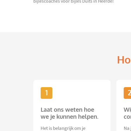
bijlescoaches voor bijles Duits in Heerde!
Ho
1
Laat ons weten hoe
Wi
we je kunnen helpen.
co
Het is belangrijk om je
Na 