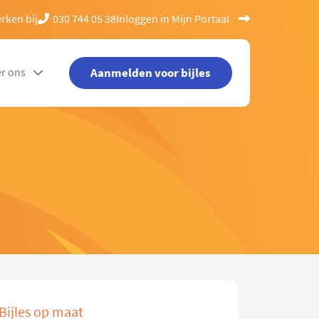
rken bij
030 744 05 38
Inloggen in Mijn Portaal
Aanmelden voor bijles
r ons
Bijles op maat