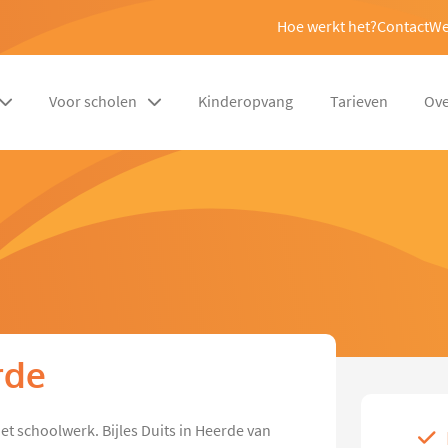
Hoe werkt het?
Contact
We
Voor scholen
Kinderopvang
Tarieven
Ove
rde
het schoolwerk. Bijles Duits in Heerde van