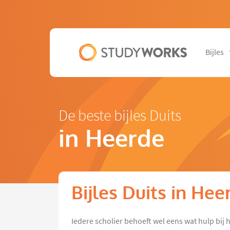
Bijles
De beste bijles Duits
in Heerde
Bijles Duits in Hee
Iedere scholier behoeft wel eens wat hulp bij 