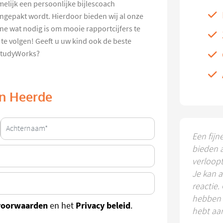
melijk een persoonlijke bijlescoach
ngepakt wordt. Hierdoor bieden wij al onze
ne wat nodig is om mooie rapportcijfers te
e te volgen! Geeft u uw kind ook de beste
 StudyWorks?
 in Heerde
Een fijn
bieden 
verloop
Je kan a
reactie.
hebben k
voorwaarden
Privacy beleid
en het
.
hebt aa