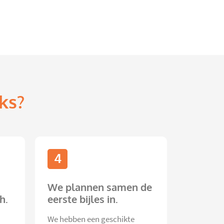
ks?
4
We plannen samen de
h.
eerste bijles in.
We hebben een geschikte