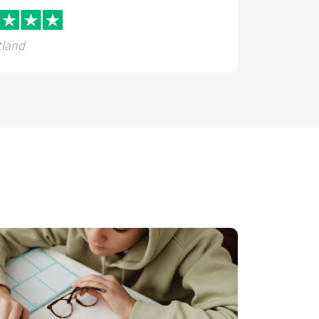
tland