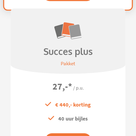
Succes plus
Pakket
27,-
*
/ p.u.
€ 440,- korting
40 uur bijles