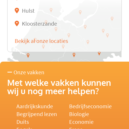
Hulst
Kloosterzande
Bekijk al onze locaties
Onze vakken
Met welke vakken kunnen
wij u nog meer helpen?
Aardrijkskunde
Bedrijfseconomie
Begrijpend lezen
Biologie
Duits
Economie