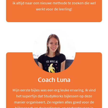
ik altijd naar een nieuwe methode te zoeken die wel
werkt voor de leerling!
Coach Luna
Mijn eerste bijles was een erg leuke ervaring. Ik vind
het superfijn dat StudyWorks bijlessen op deze
manier organiseert. Ze regelen alles goed voor de