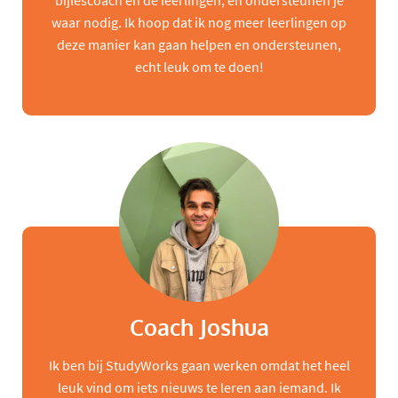
bijlescoach en de leerlingen, en ondersteunen je
waar nodig. Ik hoop dat ik nog meer leerlingen op
deze manier kan gaan helpen en ondersteunen,
echt leuk om te doen!
Coach Joshua
Ik ben bij StudyWorks gaan werken omdat het heel
leuk vind om iets nieuws te leren aan iemand. Ik