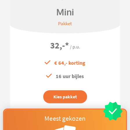
Mini
Pakket
32,-
*
/ p.u.
€ 64,- korting
16 uur bijles
Kies pakket