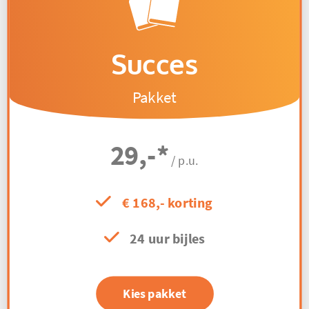
Succes
Pakket
29,-
*
/ p.u.
€ 168,- korting
24 uur bijles
Kies pakket