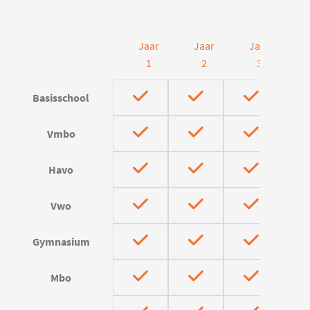
Jaar
Jaar
Jaar
J
1
2
3
Basisschool
Vmbo
Havo
Vwo
Gymnasium
Mbo