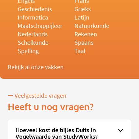
Engels
Frans
Geschiedenis
Grieks
Informatica
Latijn
Maatschappijleer
Natuurkunde
Nederlands
Rekenen
Scheikunde
Spaans
Spelling
Taal
Bekijk al onze vakken
Veelgestelde vragen
Heeft u nog vragen?
Hoeveel kost de bijles Duits in
Vogelwaarde van StudyWorks?