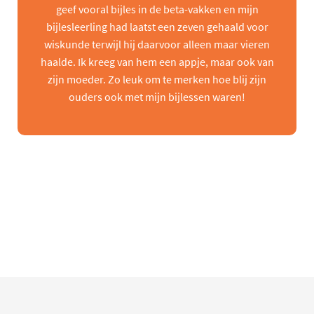
geef vooral bijles in de beta-vakken en mijn
bijlesleerling had laatst een zeven gehaald voor
wiskunde terwijl hij daarvoor alleen maar vieren
haalde. Ik kreeg van hem een appje, maar ook van
zijn moeder. Zo leuk om te merken hoe blij zijn
ouders ook met mijn bijlessen waren!