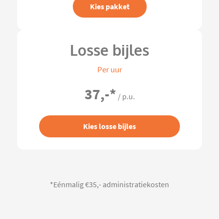
Kies pakket
Losse bijles
Per uur
37,-
*
/ p.u.
Kies losse bijles
*Eénmalig €35,- administratiekosten