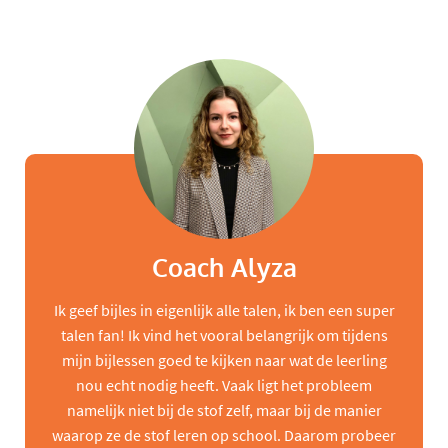
Coach Alyza
Ik geef bijles in eigenlijk alle talen, ik ben een super
talen fan! Ik vind het vooral belangrijk om tijdens
mijn bijlessen goed te kijken naar wat de leerling
nou echt nodig heeft. Vaak ligt het probleem
namelijk niet bij de stof zelf, maar bij de manier
waarop ze de stof leren op school. Daarom probeer