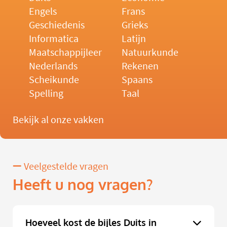
Engels
Frans
Geschiedenis
Grieks
Informatica
Latijn
Maatschappijleer
Natuurkunde
Nederlands
Rekenen
Scheikunde
Spaans
Spelling
Taal
Bekijk al onze vakken
Veelgestelde vragen
Heeft u nog vragen?
Hoeveel kost de bijles Duits in