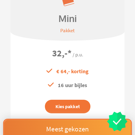
Mini
Pakket
32,-
*
/ p.u.
€ 64,- korting
16 uur bijles
Kies pakket