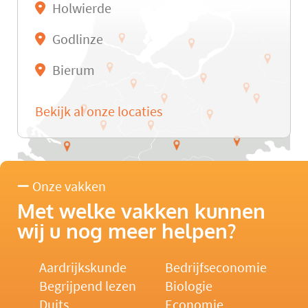
Holwierde
Godlinze
Bierum
Bekijk al onze locaties
Onze vakken
Met welke vakken kunnen
wij u nog meer helpen?
Aardrijkskunde
Bedrijfseconomie
Begrijpend lezen
Biologie
Duits
Economie