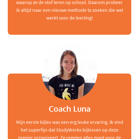
waarop ze de stof leren op school. Daarom probeer
ik altijd naar een nieuwe methode te zoeken die wel
werkt voor de leerling!
Coach Luna
Mijn eerste bijles was een erg leuke ervaring. Ik vind
het superfijn dat StudyWorks bijlessen op deze
manier organiseert. Ze regelen alles goed voor de