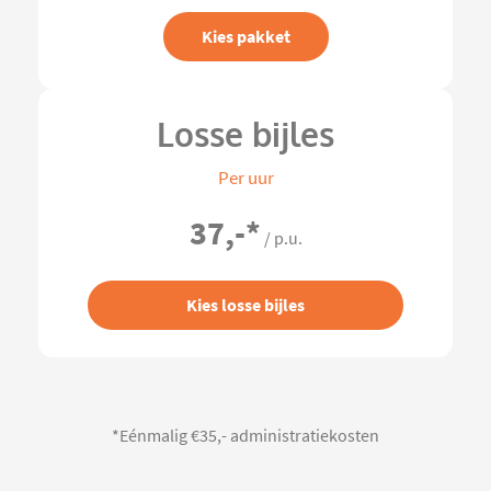
Kies pakket
Losse bijles
Per uur
37,-
*
/ p.u.
Kies losse bijles
*Eénmalig €35,- administratiekosten