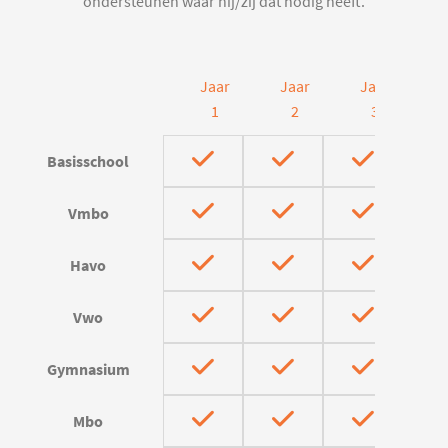
ondersteunen waar hij/zij dat nodig heeft.
Jaar
Jaar
Jaar
J
1
2
3
Basisschool
Vmbo
Havo
Vwo
Gymnasium
Mbo