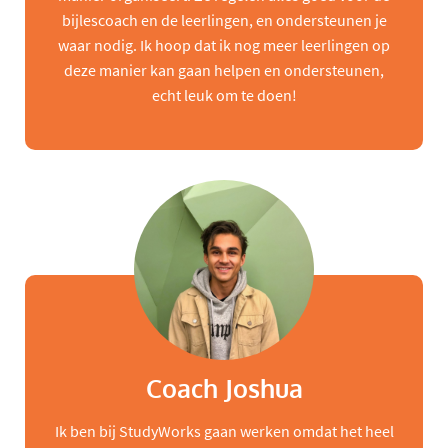
bijlescoach en de leerlingen, en ondersteunen je
waar nodig. Ik hoop dat ik nog meer leerlingen op
deze manier kan gaan helpen en ondersteunen,
echt leuk om te doen!
Coach Joshua
Ik ben bij StudyWorks gaan werken omdat het heel