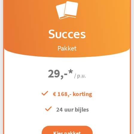
Succes
Pakket
29,-
*
/ p.u.
€ 168,- korting
24 uur bijles
Kies pakket