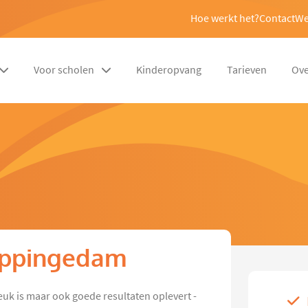
Hoe werkt het?
Contact
We
Voor scholen
Kinderopvang
Tarieven
Ove
 Appingedam
euk is maar ook goede resultaten oplevert -