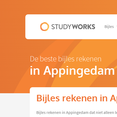
Bijles
De beste bijles rekenen
in Appingedam
Bijles rekenen in
Bijles rekenen in Appingedam dat niet alleen l