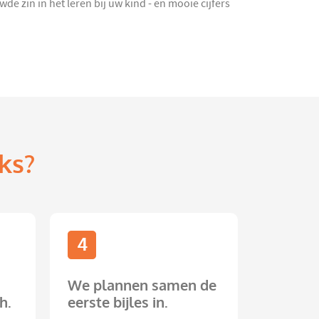
e zin in het leren bij uw kind - en mooie cijfers
ks?
4
We plannen samen de
h.
eerste bijles in.