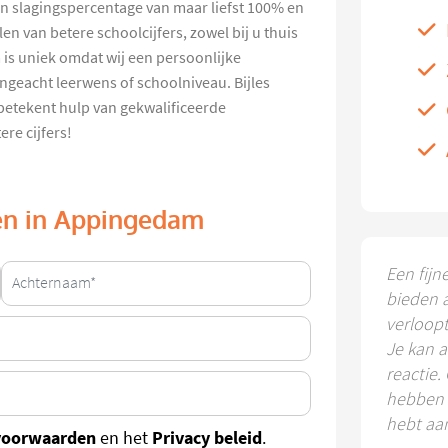
en slagingspercentage van maar liefst 100% en
n van betere schoolcijfers, zowel bij u thuis
 is uniek omdat wij een persoonlijke
ongeacht leerwens of schoolniveau. Bijles
etekent hulp van gekwalificeerde
re cijfers!
nen in Appingedam
Een fijn
bieden 
verloop
Je kan a
reactie.
hebben k
hebt aa
voorwaarden
Privacy beleid
en het
.