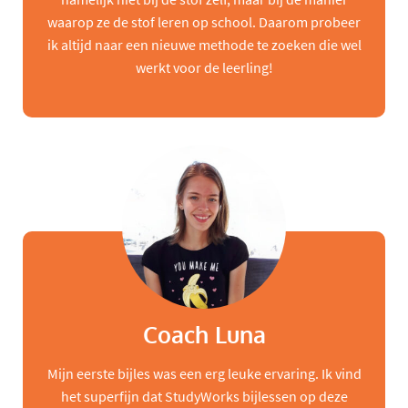
waarop ze de stof leren op school. Daarom probeer
ik altijd naar een nieuwe methode te zoeken die wel
werkt voor de leerling!
Coach Luna
Mijn eerste bijles was een erg leuke ervaring. Ik vind
het superfijn dat StudyWorks bijlessen op deze