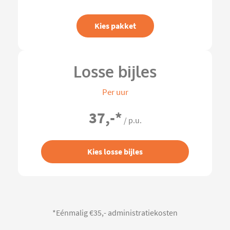
Kies pakket
Losse bijles
Per uur
37,-
*
/ p.u.
Kies losse bijles
*Eénmalig €35,- administratiekosten