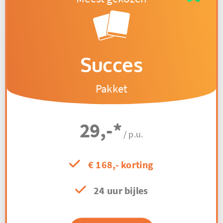
Succes
Pakket
29,-
*
/ p.u.
€ 168,- korting
24 uur bijles