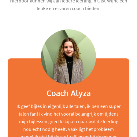
Hierdoor kunnen wij aan iedere leerling in Olst-Wijhe een
leuke en ervaren coach bieden.
Coach Alyza
Ik geef bijles in eigenlijk alle talen, ik ben een super
talen fan! Ik vind het vooral belangrijk om tijdens
mijn bijlessen goed te kijken naar wat de leerling
nou echt nodig heeft. Vaak ligt het probleem
namelijk niet bij de stof zelf, maar bij de manier