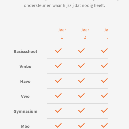
ondersteunen waar hij/zij dat nodig heeft.
Jaar
Jaar
Jaar
J
1
2
3
Basisschool
Vmbo
Havo
Vwo
Gymnasium
Mbo