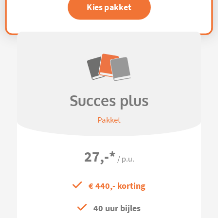
Kies pakket
Succes plus
Pakket
27,-
*
/ p.u.
€ 440,- korting
40 uur bijles