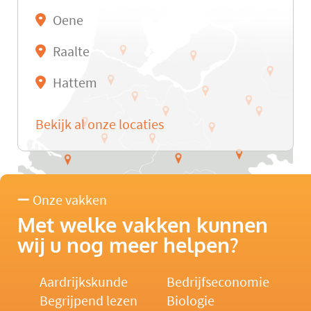
Oene
Raalte
Hattem
Bekijk al onze locaties
Onze vakken
Met welke vakken kunnen
wij u nog meer helpen?
Aardrijkskunde
Bedrijfseconomie
Begrijpend lezen
Biologie