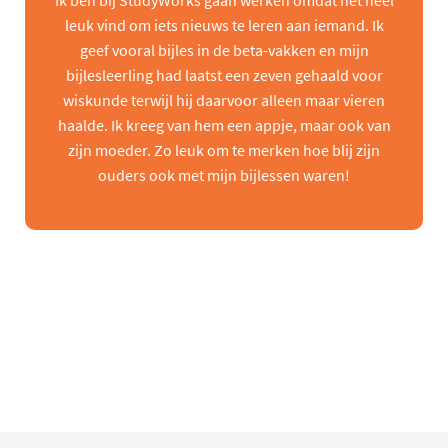
Ik ben bij StudyWorks gaan werken omdat het heel
leuk vind om iets nieuws te leren aan iemand. Ik
geef vooral bijles in de beta-vakken en mijn
bijlesleerling had laatst een zeven gehaald voor
wiskunde terwijl hij daarvoor alleen maar vieren
haalde. Ik kreeg van hem een appje, maar ook van
zijn moeder. Zo leuk om te merken hoe blij zijn
ouders ook met mijn bijlessen waren!