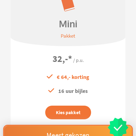
Mini
Pakket
32,-
*
/ p.u.
€ 64,- korting
16 uur bijles
Kies pakket