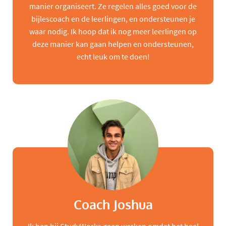
manier organiseert. Ze regelen alles goed voor de
bijlescoach en de leerlingen, en ondersteunen je
waar nodig. Ik hoop dat ik nog meer leerlingen op
deze manier kan gaan helpen en ondersteunen,
echt leuk om te doen!
Coach Joshua