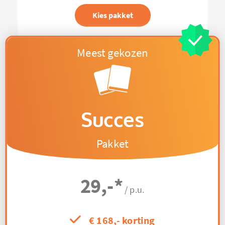
Kies pakket
Succes
Pakket
29,-
*
/ p.u.
€ 168,- korting