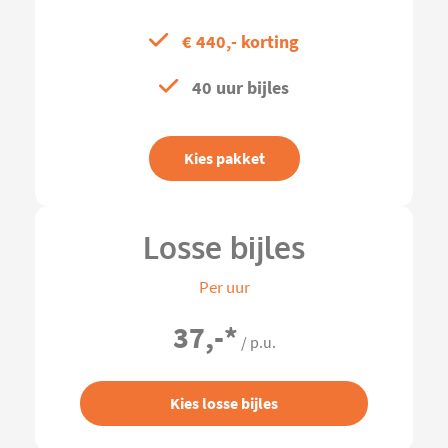
€ 440,- korting
40 uur bijles
Kies pakket
Losse bijles
Per uur
37,-
*
/ p.u.
Kies losse bijles