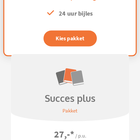
24 uur bijles
Kies pakket
Succes plus
Pakket
27,-
*
/ p.u.