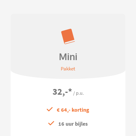
Mini
Pakket
32,-
*
/ p.u.
€ 64,- korting
16 uur bijles