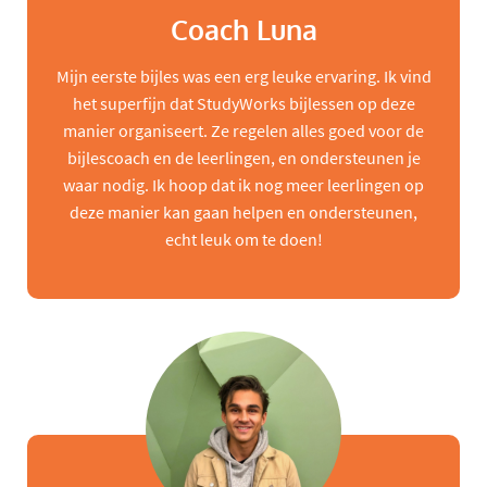
Coach Luna
Mijn eerste bijles was een erg leuke ervaring. Ik vind
het superfijn dat StudyWorks bijlessen op deze
manier organiseert. Ze regelen alles goed voor de
bijlescoach en de leerlingen, en ondersteunen je
waar nodig. Ik hoop dat ik nog meer leerlingen op
deze manier kan gaan helpen en ondersteunen,
echt leuk om te doen!