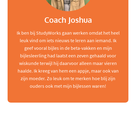
Coach Joshua
Ik ben bij StudyWorks gaan werken omdat het heel
leuk vind om iets nieuws te leren aan iemand. Ik
geef vooral bijles in de beta-vakken en mijn
bijlesleerling had laatst een zeven gehaald voor
wiskunde terwijl hij daarvoor alleen maar vieren
haalde. Ik kreeg van hem een appje, maar ook van
zijn moeder. Zo leuk om te merken hoe blij zijn
ouders ook met mijn bijlessen waren!