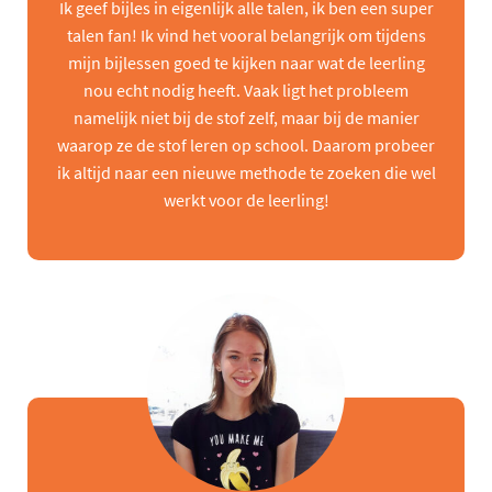
Ik geef bijles in eigenlijk alle talen, ik ben een super
talen fan! Ik vind het vooral belangrijk om tijdens
mijn bijlessen goed te kijken naar wat de leerling
nou echt nodig heeft. Vaak ligt het probleem
namelijk niet bij de stof zelf, maar bij de manier
waarop ze de stof leren op school. Daarom probeer
ik altijd naar een nieuwe methode te zoeken die wel
werkt voor de leerling!